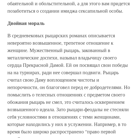
обаятельной и обольстительной, а для этого вам придется
позаботиться о создании имиджа сексапильной особы.
Двойная мораль
В средневековых рыцарских романах описывается
невероятно возвышенное, трепетное отношение к
женщине. Мужественный рыцарь, закованный в
металлические доспехи, называл владычицу своего
сердца Прекрасной Дамой. Ей он посвящал свои победы
на на турнирах, ради нее совершал подвиги. Рыцарь
считал свою Даму воплощением чистоты и
непорочности, он благоговел перед ее добродетелями. Но
помыслить о телесных отношениях с предметом своего
обожания рыцарь не смел, это считалось осквернением
возвышенного идеала. Зато рыцари-феодалы не стесняли
себя условностями в отношениях с теми женщинами,
которые находились у них в услужении. Например, в то
время было широко распространено “право первой