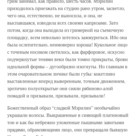
грим занимал, как правило, шесть часов. Мэрилин
приходилось приезжать на студию рано утром, засветло,
чего она, естественно, не выносила, и она, не
выспавшаяся, изводила всех своими капризами. Зато
потом, когда она выходила из гримерной на съемочную
площадку, всем невольно хотелось зажмуриться. Ибо она
была ослепительно, неимоверно хороша! Кукольное лицо
с точеным носиком светилось, как фарфоровое, искусно
подчеркнутые тенями веки были томно прикрыты, брови
идеальной формы – дугообразно изогнуты. Но главным в
этом очаровательном личике были губы: кокетливо
выставленные вперед выверенным, точным движением,
эротично полуоткрытые они сияли рябиново-алой
помадой и призывали, призывали, призывали!
Божественный образ “сладкой Мэрилин” необычайно
украшали волосы. Выкрашенные в сияющий платиновый
тон и как бы небрежно уложенные пышными завитыми
прядями, обрамляющими лицо, они превращали бывшую