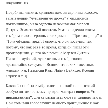
подчинять их.
Подобным низким, хрипловатым, загадочным голосом,
вызывающим “чувственную дрожь” у миллионов
поклонников, была одарена незабываемая Марлен
Дитрих. Знаменитый писатель Ремарк наделил таким
тембром голоса героинь своих романов “Три товарища” и
“Триумфальная арка”. Говорят, что он поступил так
потому, что как раз в то время, когда он писал эти
произведения, у него был роман с Марлен Дитрих.
Низкий, глубокий, чувственный тембр голоса
чрезвычайно сексуален. Вспомните таких известных
женщин, как Патрисия Каас, Лайма Вайкуле, Ксения
Стриж и т. д.
Каков бы ни был тембр голоса – низкий или высокий –
манера говорить “с
особую интимность ему придает
придыханием”
, слегка растягивая слова и удлиняя паузы.
При этом ваш голос звучит немного приглушенно и как