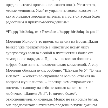
представителей противоположного пола). Учтите это,
милые женщины. Умейте управлять своим голосом так,
как это делают хорошие актрисы, и пусть он всегда будет
радостным и приятно-возбужденным!
“Happy birthday, m-r President, happy birthday to you!”
Мэрилин Монро (в то время, когда она из Нормы Джин
Бейкер уже превратилась в известную всему миру
суперзвезду) возила с собой в путешествия более ста
чемоданов с нарядами. Причем, несколько больших
кофров были заняты исключительно косметикой. А еще
Мэрилин обожала духи, особенно “Шанель № 5”. “В чем
я сплю?”, – кокетливо спрашивала Монро, отвечая на
вопросы журналистов, – “прежде, чем отправиться в
постель, я наношу на себя несколько капель моих
любимых “Шанель № 5”. И ничего более”, –
откровенничала кинозвезда. Монро не выносила белья,
она предпочитала натягивать предельно тугие джинсы