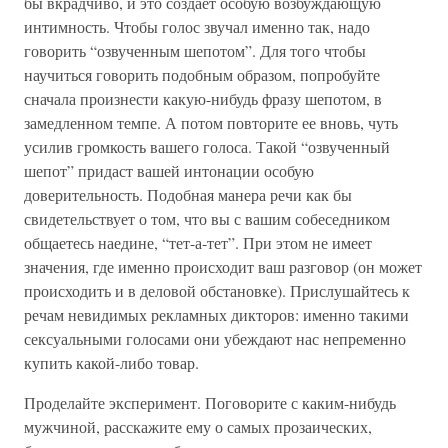
бы вкрадчиво, и это создает особую возбуждающую
интимность. Чтобы голос звучал именно так, надо
говорить “озвученным шепотом”. Для того чтобы
научиться говорить подобным образом, попробуйте
сначала произнести какую-нибудь фразу шепотом, в
замедленном темпе. А потом повторите ее вновь, чуть
усилив громкость вашего голоса. Такой “озвученный
шепот” придаст вашей интонации особую
доверительность. Подобная манера речи как бы
свидетельствует о том, что вы с вашим собеседником
общаетесь наедине, “тет-а-тет”. При этом не имеет
значения, где именно происходит ваш разговор (он может
происходить и в деловой обстановке). Прислушайтесь к
речам невидимых рекламных дикторов: именно такими
сексуальными голосами они убеждают нас непременно
купить какой-либо товар.
Проделайте эксперимент. Поговорите с каким-нибудь
мужчиной, расскажите ему о самых прозаических,