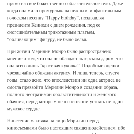
прямо на свое божественно-соблазнительное тело. Даже
когда она мило промурлыкала нежным, инфантильным
голоском песенку “Happy birthday”, поздравляя
президента Кеннеди с днем рождения, под ее
сногсшибательным трикотажным платьем,
“обливающим” фигуру, не было белья.
При жизни Мэрилин Монро было распространено
мнение о том, что она не обладает актерским даром, что
она всего лишь “красивая куколка”. Подобные оценки
чрезвычайно обижали актрису. И лишь теперь, спустя
годы, стало ясно, что впоследствии ни одна актриса не
смогла превзойти Мэрилин Монро в создании образа,
полного неотразимой обольстительности и женского
обаяния, перед которым не в состоянии устоять ни одно
мужское сердце.
Нанесение макияжа на лицо Мэрилин перед
киносъемками было настоящим священнодействием, ибо