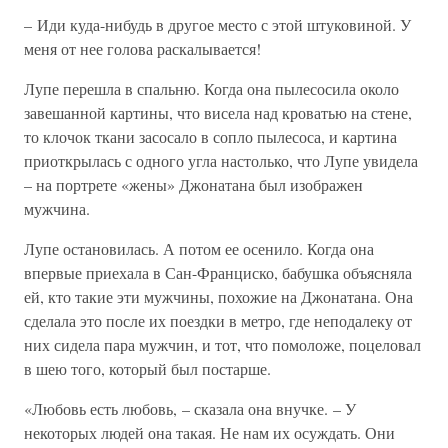
– Иди куда-нибудь в другое место с этой штуковиной. У
меня от нее голова раскалывается!
Лупе перешла в спальню. Когда она пылесосила около
завешанной картины, что висела над кроватью на стене,
то клочок ткани засосало в сопло пылесоса, и картина
приоткрылась с одного угла настолько, что Лупе увидела
– на портрете «жены» Джонатана был изображен
мужчина.
Лупе остановилась. А потом ее осенило. Когда она
впервые приехала в Сан-Франциско, бабушка объясняла
ей, кто такие эти мужчины, похожие на Джонатана. Она
сделала это после их поездки в метро, где неподалеку от
них сидела пара мужчин, и тот, что помоложе, поцеловал
в шею того, который был постарше.
«Любовь есть любовь, – сказала она внучке. – У
некоторых людей она такая. Не нам их осуждать. Они