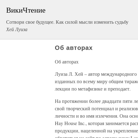
ВикиЧтение
Сотвори свое будущее. Как силой мысли изменить судьбу
Хей Луиза
Об авторах
Об авторах
Луиза Л. Хей – автор международного 
изданных по всему миру общим тиражо
лекции по метафизике и преподает.
На протяжении более двадцати пяти л
свой творческий потенциал и реализов
личности и во имя излечения. Она осн
Hay House Inc., которая занимается р
продукции, нацеленной на укрепление
обратиться на сайт по адресу: www.Lou