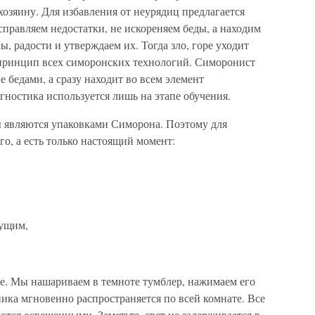
хозяину. Для избавления от неурядиц предлагается
правляем недостатки, не искореняем беды, а находим
ы, радости и утверждаем их. Тогда зло, горе уходит
 принцип всех симоронских технологий. Симоронист
е бедами, а сразу находит во всем элемент
гностика используется лишь на этапе обучения.
 являются упаковками Симорона. Поэтому для
о, а есть только настоящий момент:
дущим,
ие. Мы нашариваем в темноте тумблер, нажимаем его
ника мгновенно распространяется по всей комнате. Все
ются освещенными. Заметьте, свет не задерживается в