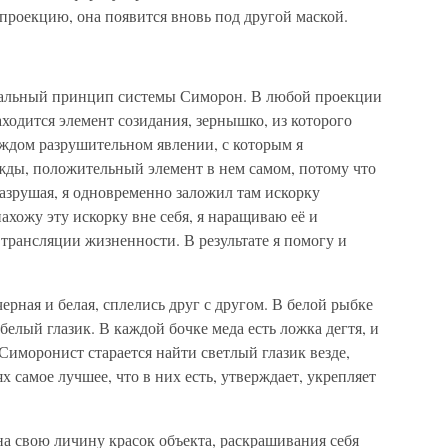
 проекцию, она появится вновь под другой маской.
льный принцип системы Симорон. В любой проекции
аходится элемент созидания, зернышко, из которого
аждом разрушительном явлении, с которым я
жды, положительный элемент в нем самом, потому что
азрушая, я одновременно заложил там искорку
ахожу эту искорку вне себя, я наращиваю её и
трансляции жизненности. В результате я помогу и
ерная и белая, сплелись друг с другом. В белой рыбке
елый глазик. В каждой бочке меда есть ложка дегтя, и
 Симоронист старается найти светлый глазик везде,
х самое лучшее, что в них есть, утверждает, укрепляет
а свою личину красок объекта, раскрашивания себя