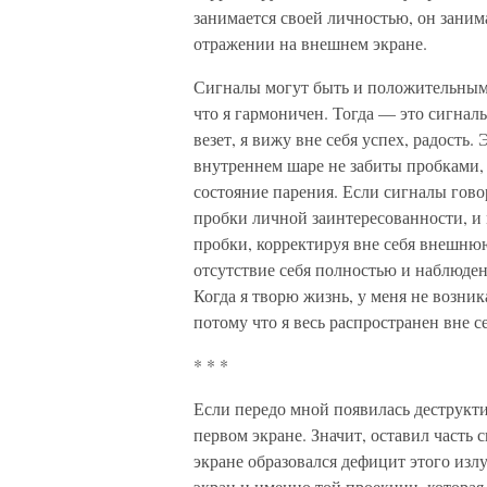
занимается своей личностью, он заним
отражении на внешнем экране.
Сигналы могут быть и положительными
что я гармоничен. Тогда — это сигналы
везет, я вижу вне себя успех, радость.
внутреннем шаре не забиты пробками, 
состояние парения. Если сигналы гово
пробки личной заинтересованности, и 
пробки, корректируя вне себя внешню
отсутствие себя полностью и наблюде
Когда я творю жизнь, у меня не возни
потому что я весь распространен вне се
* * *
Если передо мной появилась деструкти
первом экране. Значит, оставил часть 
экране образовался дефицит этого изл
экран и именно той проекции, которая