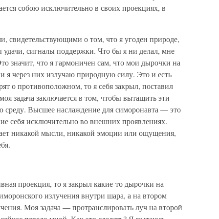
ается собою исключительно в своих проекциях, в
, свидетельствующими о том, что я угоден природе,
 удачи, сигналы поддержки. Что бы я ни делал, мне
 Это значит, что я гармоничен сам, что мои дырочки на
и я через них излучаю природную силу. Это и есть
рят о противоположном, то я себя закрыл, поставил
моя задача заключается в том, чтобы вытащить эти
ю среду. Высшее наслаждение для симоронавта — это
ние себя исключительно во внешних проявлениях.
кает никакой мысли, никакой эмоции или ощущения,
бя.
вная проекция, то я закрыл какие-то дырочки на
симоронского излучения внутри шара, а на втором
учения. Моя задача — протранслировать луч на второй
 сейчас передо мной. Как это сделать? Я пытаюсь