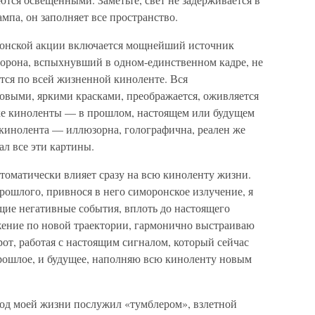
мпа, он заполняет все пространство.
оронской акции включается мощнейший источник
орона, вспыхнувший в одном-единственном кадре, не
ается по всей жизненной киноленте. Вся
новыми, яркими красками, преображается, оживляется
тке киноленты — в прошлом, настоящем или будущем
кинолента — иллюзорна, голографична, реален же
ал все эти картины.
томатически влияет сразу на всю киноленту жизни.
ошлого, привнося в него симоронское излучение, я
ие негативные события, вплоть до настоящего
ение по новой траектории, гармонично выстраиваю
от, работая с настоящим сигналом, который сейчас
прошлое, и будущее, наполняю всю киноленту новым
од моей жизни послужил «тумблером», взлетной