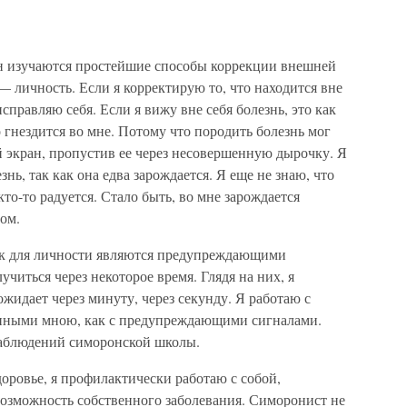
н изучаются простейшие способы коррекции внешней
— личность. Если я корректирую то, что находится вне
 исправляю себя. Если я вижу вне себя болезнь, это как
 гнездится во мне. Потому что породить болезнь мог
ой экран, пропустив ее через несовершенную дырочку. Я
езнь, так как она едва зарождается. Я еще не знаю, что
кто-то радуется. Стало быть, во мне зарождается
том.
ак для личности являются предупреждающими
учиться через некоторое время. Глядя на них, я
жидает через минуту, через секунду. Я работаю с
енными мною, как с предупреждающими сигналами.
наблюдений симоронской школы.
здоровье, я профилактически работаю с собой,
возможность собственного заболевания. Симоронист не