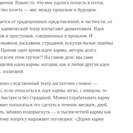
рения. Важно то, что мне удалось попасть в поток,
ство полета — миг между прошлым и будущим.
ется от традиционных представлений, в частности, от
кармический театр впечатляет драматизмом. Идея
хов и проступков, совершенных в прошлом. И
окаяния, раскаяния, страдания, искупая былые ошибки
. Приняв одно время идею кармы, авторы долго
со всем этим грузом?! На самом деле, мы сами
азделив идею кармы, которая, как и любая другая идея,
, иллюзией.
инно-следственный театр достаточно сложно —
о, если относиться к идее кармы легко, с юмором, то
 быстрее и без страданий. Можно отрабатывать карму
но попытаться это сделать в течение месяцев, дней,
ть, забавно подпрыгнуть — и тысячелетней кармы как
этому вопросу выражают поговорки: «Держи карму