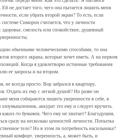
. Ей не достает того, чего она пытается лишить меня
ичности, если убрать второй экран? То есть, если
 системе Симорон считается, что у личности
 здоровье, смелость или спокойствие, душевный
уверенность(.
екцию обычными человеческими способами, то она
тов второго экрана, которые хочет иметь. А на первом
 позиций. Когда я удовлетворю истинные требования
влю ее запросы и на втором.
я, не всегда просто. Вор забрался в квартиру,
я. Отдать их ему с легкой душой? Но разве он
ране меня собираются лишить уверенности в себе, в
 злоумышленник, аккурат это ему и следует вручить.
я каких-то бумажек. Чего ему не хватает? Благодушия,
ься сразу на несколько ценностей личности. Попытка
бственное тело? Но в этом ли потребность насильника?
евный комфорт, уверенность, а, может быть, и