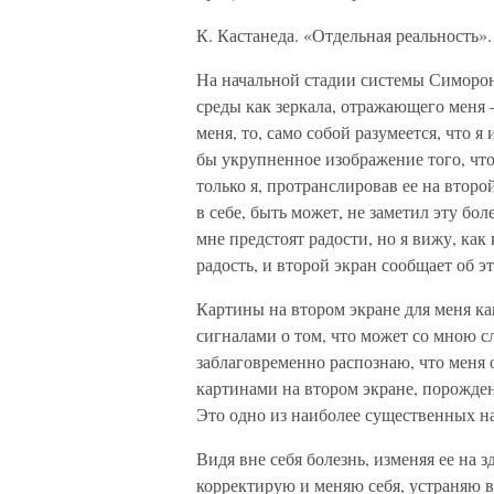
К. Кастанеда. «Отдельная реальность».
На начальной стадии системы Симоро
среды как зеркала, отражающего меня 
меня, то, само собой разумеется, что я
бы укрупненное изображение того, что
только я, протранслировав ее на втор
в себе, быть может, не заметил эту бол
мне предстоят радости, но я вижу, как 
радость, и второй экран сообщает об э
Картины на втором экране для меня к
сигналами о том, что может со мною сл
заблаговременно распознаю, что меня о
картинами на втором экране, порожд
Это одно из наиболее существенных 
Видя вне себя болезнь, изменяя ее на 
корректирую и меняю себя, устраняю 