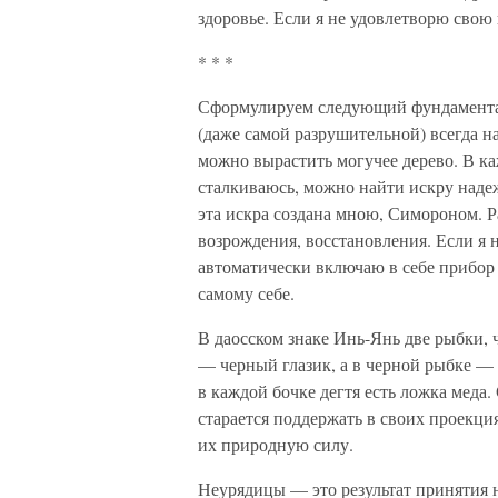
здоровье. Если я не удовлетворю свою
* * *
Сформулируем следующий фундамента
(даже самой разрушительной) всегда н
можно вырастить могучее дерево. В к
сталкиваюсь, можно найти искру наде
эта искра создана мною, Симороном. Р
возрождения, восстановления. Если я н
автоматически включаю в себе прибор 
самому себе.
В даосском знаке Инь-Янь две рыбки, ч
— черный глазик, а в черной рыбке — б
в каждой бочке дегтя есть ложка меда.
старается поддержать в своих проекция
их природную силу.
Неурядицы — это результат принятия н