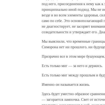
под него, присоединения к нему как к 
принципиально иной подход. Мы не ис
везде и во всем элементы здоровья, сил
само по себе. Это основополагающий
не диагностирует, не засоряет внимани
созидательности и утверждает его. Диа
Мы выяснили, что временные границы
Симорона нет ни прошлого, ни будущег
Призрачно все в этом мире бушующем,
Есть только миг — за него и держись.
Есть только миг между прошлым и бу
Именно он называется жизнь.
Здесь будет уместно образное сравнен
— загорается лампочка. Свет от источ
предметы, находящиеся в ней, оказыва