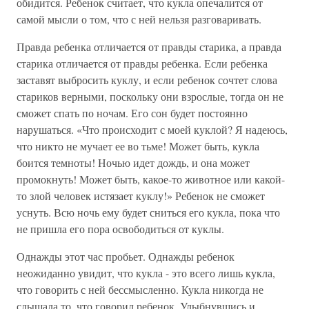
обидится. Ребенок считает, что кукла опечалится от
самой мысли о том, что с ней нельзя разговаривать.
Правда ребенка отличается от правды старика, а правда
старика отличается от правды ребенка. Если ребенка
заставят выбросить куклу, и если ребенок сочтет слова
стариков верными, поскольку они взрослые, тогда он не
сможет спать по ночам. Его сон будет постоянно
нарушаться. «Что происходит с моей куклой? Я надеюсь,
что никто не мучает ее во тьме! Может быть, кукла
боится темноты! Ночью идет дождь, и она может
промокнуть! Может быть, какое-то животное или какой-
то злой человек истязает куклу!» Ребенок не сможет
уснуть. Всю ночь ему будет сниться его кукла, пока что
не пришла его пора освободиться от куклы.
Однажды этот час пробьет. Однажды ребенок
неожиданно увидит, что кукла - это всего лишь кукла,
что говорить с ней бессмысленно. Кукла никогда не
слышала то, что говорил ребенок. Улыбнувшись и