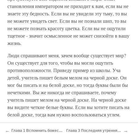
становления императором не приходит к вам, если вы не
знаете эту бедность. Если вы не увидели эту тьму, то вы
не можете увидеть свет. Если вы не познали шип, то вы
не можете познать красоту цветка. Если вы не ощутили
тщетное - значит осмысленное не может снизойти в вашу
жизнь.
Люди спрашивают меня, зачем вообще существует мир?
Он существует для того, чтобы вы могли ощутить
противоположности. Приведу пример из школы. Уча
детей, учитель пишет белым мелом на черной доске. Он
мог бы писать и на белой доске, но тогда буквы были бы
нечеткими. Вы же никогда не спрашиваете, почему
учитель пишет мелом на черной доске. На черной доске
вы видите четкие белые буквы. Если вы хотите писать на
белой доске, тогда вам нужно воспользоваться углем.
Этот мир и есть черная школьная доска. И на этой доске
←
→
Глава 1 Вспомнить божественное
Глава 3 Последняя утренняя звезда
ваша жизненная энергия может проявиться в своем