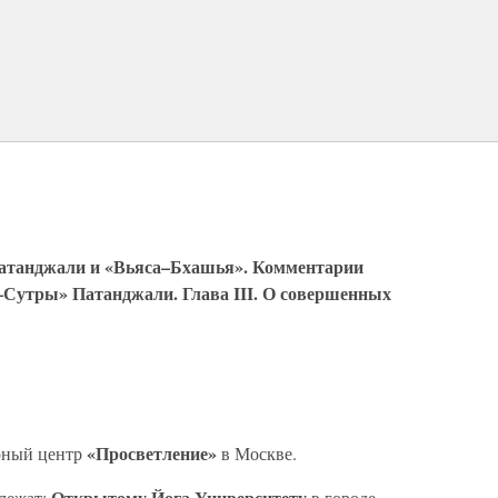
атанджали и «Вьяса–Бхашья». Комментарии
–Сутры» Патанджали. Глава III. О совершенных
«Просветление»
урный центр
в Москве.
Открытому Йога Университету
длежат:
в городе