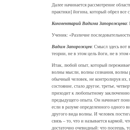
Далее начинается рассмотрение област
практики] йогина, который обрел все 
Комментарий Вадима Запорожцева
:
Ученик: «Различие последовательности
Вадим Запорожцев
: Смысл здесь вот 
теории, не в этом цель йоги, не в этом
Итак, любой опыт, который переживае
волны мысли, волны сознания, волны 
обычный человек, не контролируя их, 
состояние, стало другое, третье, четве
приходит к любопытному заключению: 
предыдущего опыта. Он начинает поним
если в разуме определенного одного в
другого вида волны. И человек постиг
связь – то, что и называется кармой, ч
достаточно очевидный: что посеешь, т