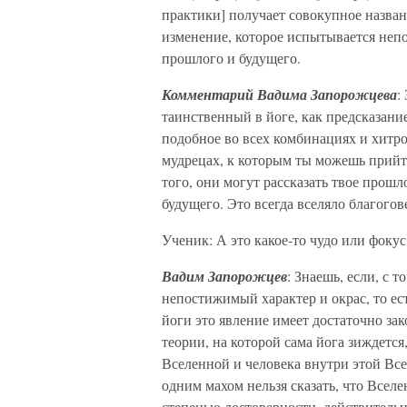
практики] получает совокупное назван
изменение, которое испытывается непо
прошлого и будущего.
Комментарий Вадима Запорожцева
:
таинственный в йоге, как предсказание
подобное во всех комбинациях и хитро
мудрецах, к которым ты можешь прийти,
того, они могут рассказать твое прошл
будущего. Это всегда вселяло благого
Ученик: А это какое-то чудо или фокус
Вадим Запорожцев
: Знаешь, если, с 
непостижимый характер и окрас, то ест
йоги это явление имеет достаточно за
теории, на которой сама йога зиждется
Вселенной и человека внутри этой Все
одним махом нельзя сказать, что Вселе
степенью достоверности, действительно