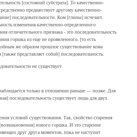
тельность [состояний субстрата]. То качественно-
средственно предшествует другому качественно-
ание] последовательности. Ком [глины] исчезает,
льность изменения качественно-определенного
ния отличительного признака - это последовательность
ния горшка из еще не проявленного, [то есть
добным же образом прошлое существование кома
 [также представляет собой] последовательность.
едовательности не существует.
наблюдается только в отношении раньше — позже. Для
ная] последовательность существует лишь для двух
ения условий существования. Так, свойство старения
возникновения] нового горшка. И это старение
няющих друг друга моментов, пока не наступит