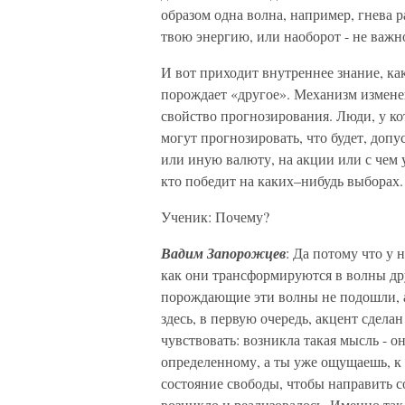
образом одна волна, например, гнева 
твою энергию, или наоборот - не важн
И вот приходит внутреннее знание, ка
порождает «другое». Механизм измене
свойство прогнозирования. Люди, у ко
могут прогнозировать, что будет, допу
или иную валюту, на акции или с чем 
кто победит на каких–нибудь выборах.
Ученик: Почему?
Вадим Запорожцев
: Да потому что у 
как они трансформируются в волны дру
порождающие эти волны не подошли, а
здесь, в первую очередь, акцент сдела
чувствовать: возникла такая мысль - о
определенному, а ты уже ощущаешь, к ч
состояние свободы, чтобы направить со
возникло и реализовалось. Именно та