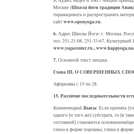
Школа йоги традиции Анан
Москве (
тиражировать и распространять матери
www.openyoga.ru.
сайт
6.
Адрес Школы Йоги: г. Москва, Россия
тел. 251-21-08, 251-33-67, Культурны
www.yogacenter.ru., www.happyoga.na
7.
Основной текст лекции.
Глава III. О СОВЕРШЕННЫХ СП
Афоризмы с 15 по 28.
15. Различие последовательности ест
Комментарий
Вьясы
: Если принять [т
одного [и того же] субстрата, то [в та
состояний] становится основанием/при
глина в форме порошка, глина в форме