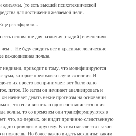
и санъямы, [то есть высшей психотехнической
средства для достижения желаемой цели.
 Еще раз афоризм...
 есть основание для различия [стадий] изменения».
в чем… Не буду сводить все в красивые логические
 ее каждодневная польза.
т индивид, приводит к тому, что модифицируются
разума, которые преломляют лучи сознания. И
где-то их просто воспринимает: вот было одно
ртое, пятое. Но затем он начинает анализировать и
он начинает делать некие прогнозы на основании
ать, что если возникло одно состояние сознания,
ида волны, то со временем они трансформируются в
ает, что, во-первых, он видит причинно-следственную
то одно приводит к другому. В этом смысле этот закон
о и пожнешь. Но более важно видеть механизм: каким