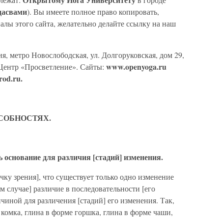
дасвами
). Вы имеете полное право копировать,
алы этого сайта, желательно делайте ссылку на наш
, метро Новослободская, ул. Долгоруковская, дом 29,
www.openyoga.ru
й Центр «Просветление». Сайты:
rod.ru.
ОСОБНОСТЯХ.
ь основание для различия [стадий] изменения.
очку зрения], что существует только одно изменение
ком случае] различие в последовательности [его
чиной для различения [стадий] его изменения. Так,
 комка, глина в форме горшка, глина в форме чаши,