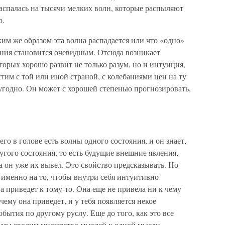
распалась на тысячи мелких волн, которые распыляют
о.
ким же образом эта волна распадается или что «одно»
ния становится очевидным. Отсюда возникает
торых хорошо развит не только разум, но и интуиция,
стим с той или иной страной, с колебаниями цен на ту
угодно. Он может с хорошей степенью прогнозировать,
него в голове есть волны одного состояния, и он знает,
гого состояния, то есть будущие внешние явления,
 он уже их вывел. Это свойство предсказывать. Но
н именно на то, чтобы внутри себя интуитивно
на приведет к тому-то. Она еще не привела ни к чему
ему она приведет, и у тебя появляется некое
бытия по другому руслу. Еще до того, как это все
к мы сводим множество мыслей к одной мысли,