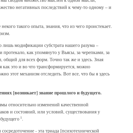
жество негативных последствий к чему-то одному – и
 некого такого опыта, знания, что из чего проистекает.
ризм.
го лишь модификации субстрата нашего разума –
и протекало, как упомянуто у Вьясы, за черепками, за
 общий для всех форм. Точно так же и здесь. Зная
ая как это и во что трансформируется, можно
жно этот механизм отследить. Вот все, что бы я здесь
ениях [возникает] знание прошлого и будущего.
ъямы относительно изменений качественной
ков и состояний, или условий, существования у
1
 будущего
.
 сосредоточение - эта триада [психотехнической