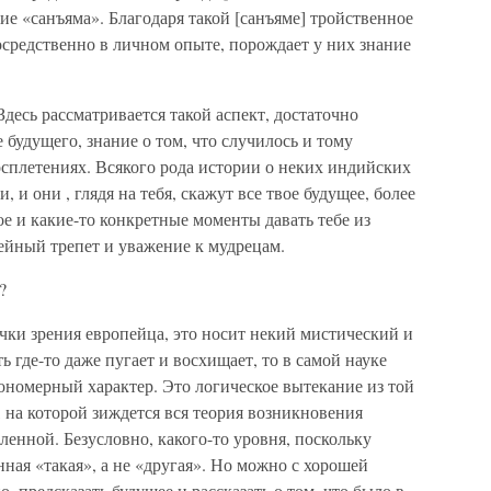
ие «санъяма». Благодаря такой [санъяме] тройственное
средственно в личном опыте, порождает у них знание
 Здесь рассматривается такой аспект, достаточно
 будущего, знание о том, что случилось и тому
сплетениях. Всякого рода истории о неких индийских
 и они , глядя на тебя, скажут все твое будущее, более
ое и какие-то конкретные моменты давать тебе из
вейный трепет и уважение к мудрецам.
?
точки зрения европейца, это носит некий мистический и
ь где-то даже пугает и восхищает, то в самой науке
кономерный характер. Это логическое вытекание из той
, на которой зиждется вся теория возникновения
ленной. Безусловно, какого-то уровня, поскольку
нная «такая», а не «другая». Но можно с хорошей
, предсказать будущее и рассказать о том, что было в