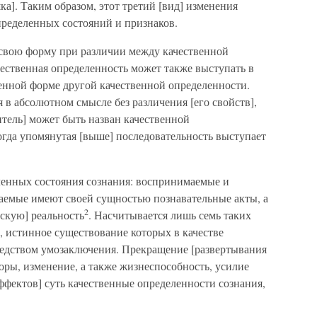
ка]. Таким образом, этот третий [вид] изменения
пределенных состояний и признаков.
 свою форму при различии между качественной
чественная определенность может также выступать в
енной форме другой качественной определенности.
 в абсолютном смысле без различения [его свойств],
итель] может быть назван качественной
Тогда упомянутая [выше] последовательность выступает
ленных состояния сознания: воспринимаемые и
емые имеют своей сущностью познавательные акты, а
2
скую] реальность
. Насчитывается лишь семь таких
, истинное существование которых в качестве
едством умозаключения. Прекращение [развертывания
ры, изменение, а также жизнеспособность, усилие
аффектов] суть качественные определенности сознания,