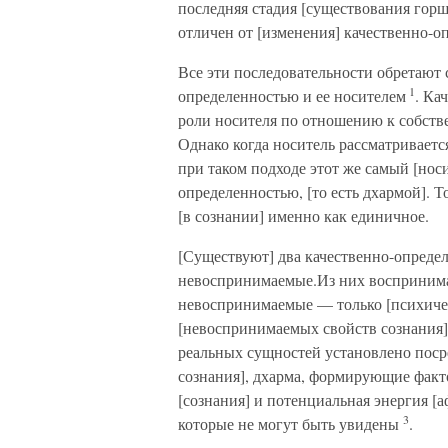
последняя стадия [существования горш
отличен от [изменения] качественно-о
Все эти последовательности обретают
1
определенностью и ее носителем
. Ка
роли носителя по отношению к собств
Однако когда носитель рассматривается
при таком подходе этот же самый [нос
определенностью, [то есть дхармой]. 
[в сознании] именно как единичное.
[Существуют] два качественно-опреде
невоспринимаемые.Из них воспринима
невоспринимаемые — только [психиче
[невоспринимаемых свойств сознания]
реальных сущностей установлено поср
сознания], дхарма, формирующие факто
[сознания] и потенциальная энергия [
3
которые не могут быть увидены
.