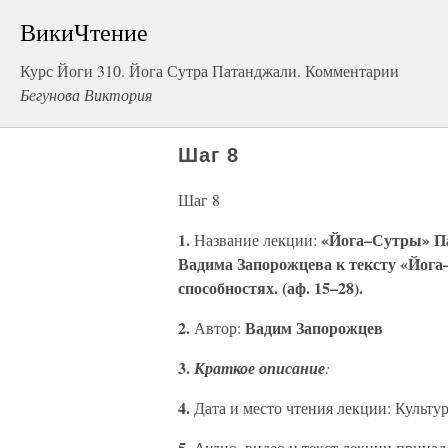
ВикиЧтение
Курс Йоги 310. Йога Сутра Патанджали. Комментарии
Бегунова Виктория
Шаг 8
Шаг 8
1.
«Йога–Сутры» П
Название лекции:
Вадима Запорожцева к тексту «Йога
способностях. (аф. 15–28).
2.
Вадим Запорожцев
Автор:
3.
Краткое описание
:
4.
Дата и место чтения лекции: Культ
5.
Аудио, видео и текст лекции прина