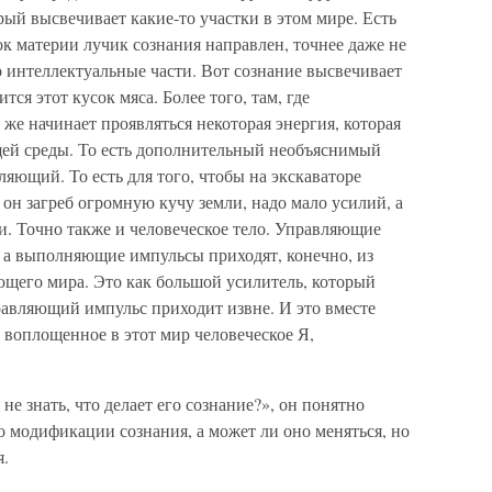
рый высвечивает какие-то участки в этом мире. Есть
ок материи лучик сознания направлен, точнее даже не
го интеллектуальные части. Вот сознание высвечивает
тся этот кусок мяса. Более того, там, где
 же начинает проявляться некоторая энергия, которая
ей среды. То есть дополнительный необъяснимый
ляющий. То есть для того, чтобы на экскаваторе
он загреб огромную кучу земли, надо мало усилий, а
ии. Точно также и человеческое тело. Управляющие
, а выполняющие импульсы приходят, конечно, из
ающего мира. Это как большой усилитель, который
правляющий импульс приходит извне. И это вместе
о воплощенное в этот мир человеческое Я,
не знать, что делает его сознание?», он понятно
о модификации сознания, а может ли оно меняться, но
я.