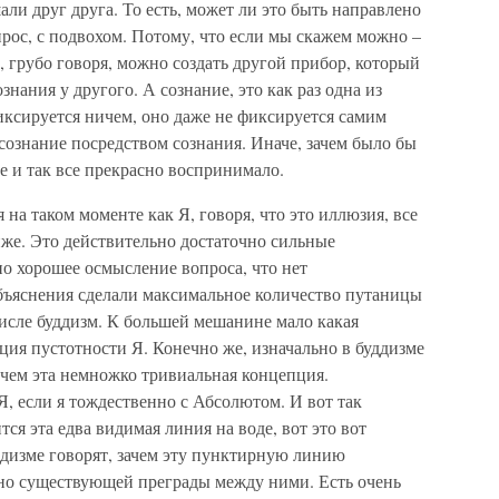
шали друг друга. То есть, может ли это быть направлено
прос, с подвохом. Потому, что если мы скажем можно –
, грубо говоря, можно создать другой прибор, который
знания у другого. А сознание, это как раз одна из
иксируется ничем, оно даже не фиксируется самим
ознание посредством сознания. Иначе, зачем было бы
 и так все прекрасно воспринимало.
на таком моменте как Я, говоря, что это иллюзия, все
иже. Это действительно достаточно сильные
о хорошее осмысление вопроса, что нет
бъяснения сделали максимальное количество путаницы
числе буддизм. К большей мешанине мало какая
ия пустотности Я. Конечно же, изначально в буддизме
 чем эта немножко тривиальная концепция.
Я, если я тождественно с Абсолютом. И вот так
тся эта едва видимая линия на воде, вот это вот
уддизме говорят, зачем эту пунктирную линию
вно существующей преграды между ними. Есть очень