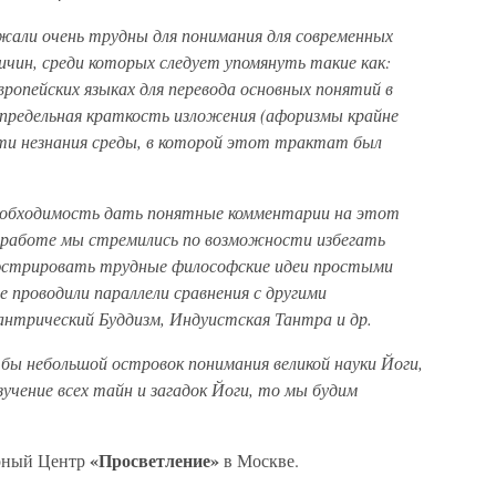
ли очень трудны для понимания для современных
ичин, среди которых следует упомянуть такие как:
ропейских языках для перевода основных понятий в
), предельная краткость изложения (афоризмы крайне
ти незнания среды, в которой этот трактат был
необходимость дать понятные комментарии на этот
й работе мы стремились по возможности избегать
юстрировать трудные философские идеи простыми
 проводили параллели сравнения с другими
антрический Буддизм, Индуистская Тантра и др.
 бы небольшой островок понимания великой науки Йоги,
зучение всех тайн и загадок Йоги, то мы будим
«Просветление»
урный Центр
в Москве.