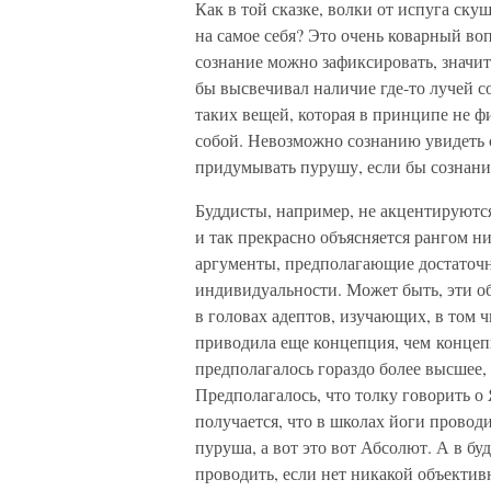
Как в той сказке, волки от испуга ску
на самое себя? Это очень коварный во
сознание можно зафиксировать, значит
бы высвечивал наличие где-то лучей со
таких вещей, которая в принципе не ф
собой. Невозможно сознанию увидеть с
придумывать пурушу, если бы сознание
Буддисты, например, не акцентируются 
и так прекрасно объясняется рангом н
аргументы, предполагающие достаточн
индивидуальности. Может быть, эти о
в головах адептов, изучающих, в том 
приводила еще концепция, чем концепц
предполагалось гораздо более высшее,
Предполагалось, что толку говорить о 
получается, что в школах йоги проводи
пуруша, а вот это вот Абсолют. А в б
проводить, если нет никакой объекти