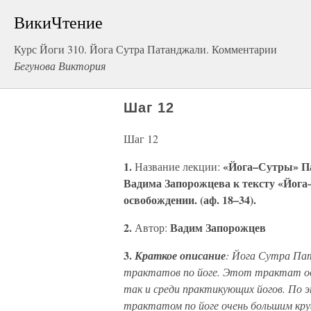
ВикиЧтение
Курс Йоги 310. Йога Сутра Патанджали. Комментарии
Бегунова Виктория
Шаг 12
Шаг 12
1.
«Йога–Сутры» П
Название лекции:
Вадима Запорожцева к тексту «Йога
освобождении. (аф. 18–34).
2.
Вадим Запорожцев
Автор:
3.
Краткое описание
: Йога Сутра Па
трактатов по йоге. Этот трактат оди
так и среди практикующих йогов. По 
трактатом по йоге очень большим кру