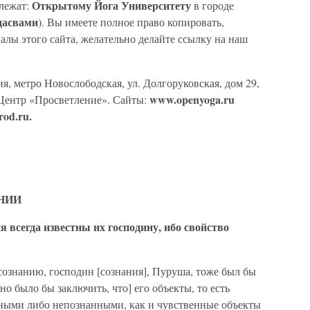
Открытому Йога Университету
длежат:
в городе
дасвами
). Вы имеете полное право копировать,
алы этого сайта, желательно делайте ссылку на наш
, метро Новослободская, ул. Долгоруковская, дом 29,
www.openyoga.ru
й Центр «Просветление». Сайты:
rod.ru.
НИИ
я всегда известны их господину, ибо свойство
сознанию, господин [сознания], Пуруша, тоже был бы
о было бы заключить, что] его объекты, то есть
ными либо непознанными, как и чувственные объекты