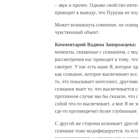
– звук и прочее. Однако свойство инт
приводит к выводу, что Пуруша не по
Может возникнуть сомнение, не освеща
чувственный объект.
Комментарий Вадима Запорожцева:
моменты, связанные с сознанием, с мо
рассмотрения нас приводит к тому, что
смотрит. У нас есть наше Я, которое зд
как сознание, которое высвечивает все
то, что показывает интеллект, другими
сознания знает то, что высвечивается 
противном случае мы бы сказали, что с
собой что-то высвечивает, а мое Я не 
где-то противоречит более глубинным
С другой же стороны возникает другой
сознание тоже модифицируется, то ест
видоизменяются, и сегодня они в одном