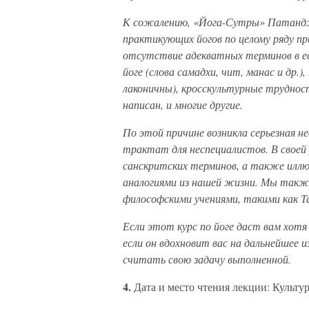
К сожалению, «Йога-Сутры» Патанджа
практикующих йогов по целому ряду пр
отсутствие адекватных терминов в ев
йоге (слова самадхи, чит, манас и др.
лаконичны), кросскультурные труднос
написан, и многие другие.
По этой причине возникла серьезная 
трактат для неспециалистов. В свое
санскритских терминов, а также илл
аналогиями из нашей жизни. Мы также
философскими учениями, такими как Т
Если этот курс по йоге даст вам хотя
если он вдохновит вас на дальнейшее и
считать свою задачу выполненной.
4.
Дата и место чтения лекции: Культ