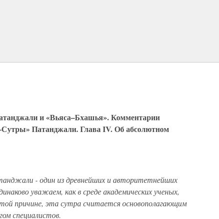
атанджали и «Вьяса–Бхашья». Комментарии
–Сутры» Патанджали. Глава IV. Об абсолютном
танджали - один из древнейших и авторитетнейших
наково уважаем, как в среде академических ученых,
этой причине, эта сутра считается основополагающим
гом специалистов.