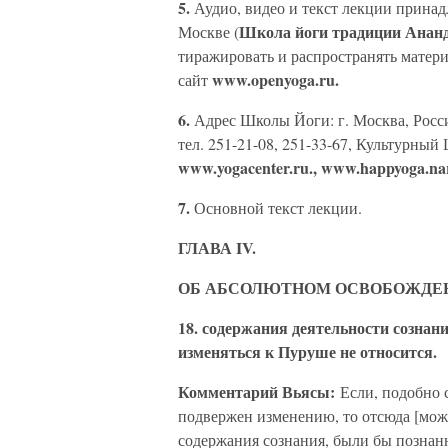
5.
Аудио, видео и текст лекции прина
Школа йоги традиции Анан
Москве (
тиражировать и распространять матери
www.openyoga.ru.
сайт
6.
Адрес Школы Йоги: г. Москва, Россия
тел. 251-21-08, 251-33-67, Культурны
www.yogacenter.ru., www.happyoga.na
7.
Основной текст лекции.
ГЛАВА IV.
ОБ АБСОЛЮТНОМ ОСВОБОЖДЕ
18. содержания деятельности сознани
изменяться к Пуруше не относится.
Комментарий Вьясы:
Если, подобно 
подвержен изменению, то отсюда [можн
содержания сознания, были бы познан