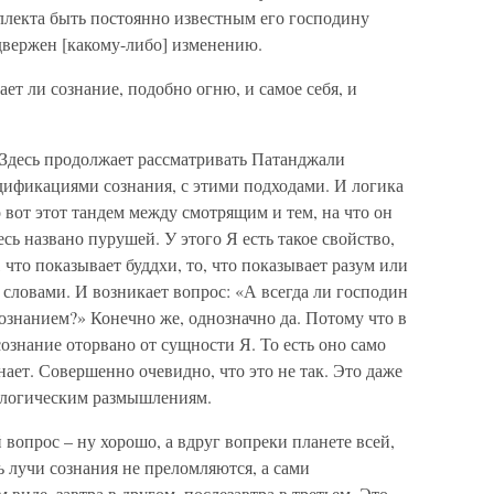
еллекта быть постоянно известным его господину
двержен [какому-либо] изменению.
ет ли сознание, подобно огню, и самое себя, и
Здесь продолжает рассматривать Патанджали
дификациями сознания, с этими подходами. И логика
 вот этот тандем между смотрящим и тем, на что он
есь названо пурушей. У этого Я есть такое свойство,
, что показывает буддхи, то, что показывает разум или
 словами. И возникает вопрос: «А всегда ли господин
сознанием?» Конечно же, однозначно да. Потому что в
ознание оторвано от сущности Я. То есть оно само
знает. Совершенно очевидно, что это не так. Это даже
 логическим размышлениям.
 вопрос – ну хорошо, а вдруг вопреки планете всей,
ь лучи сознания не преломляются, а сами
 виде, завтра в другом, послезавтра в третьем. Это