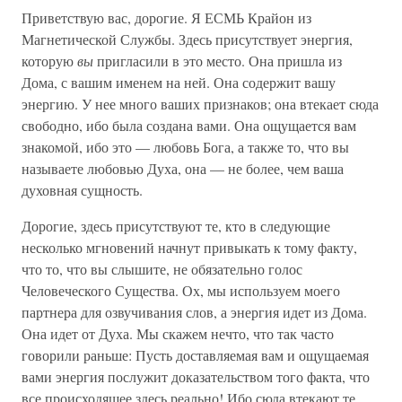
Приветствую вас, дорогие. Я ЕСМЬ Крайон из
Магнетической Службы. Здесь присутствует энергия,
которую
вы
пригласили в это место. Она пришла из
Дома, с вашим именем на ней. Она содержит вашу
энергию. У нее много ваших признаков; она втекает сюда
свободно, ибо была создана вами. Она ощущается вам
знакомой, ибо это — любовь Бога, а также то, что вы
называете любовью Духа, она — не более, чем ваша
духовная сущность.
Дорогие, здесь присутствуют те, кто в следующие
несколько мгновений начнут привыкать к тому факту,
что то, что вы слышите, не обязательно голос
Человеческого Существа. Ох, мы используем моего
партнера для озвучивания слов, а энергия идет из Дома.
Она идет от Духа. Мы скажем нечто, что так часто
говорили раньше: Пусть доставляемая вам и ощущаемая
вами энергия послужит доказательством того факта, что
все происходящее здесь реально! Ибо сюда втекают те,