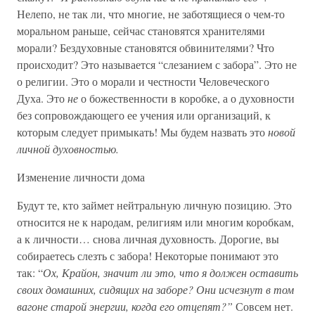
Нелепо, не так ли, что многие, не заботящиеся о чем-то
моральном раньше, сейчас становятся хранителями
морали? Бездуховные становятся обвинителями? Что
происходит? Это называется “слезанием с забора”. Это не
о религии. Это о морали и честности Человеческого
Духа. Это
не
о божественности в коробке, а о духовности
без сопровождающего ее учения или организаций, к
которым следует примыкать! Мы будем назвать это
новой
личной духовностью.
Изменение личности дома
Будут те, кто займет нейтральную личную позицию. Это
относится не к народам, религиям или многим коробкам,
а к личности… снова личная духовность. Дорогие, вы
собираетесь слезть с забора! Некоторые понимают это
так: “
Ох, Крайон, значит ли это, что я должен оставить
своих домашних, сидящих на заборе? Они исчезнут в том
вагоне старой энергии, когда его отцепят?”
Совсем нет.