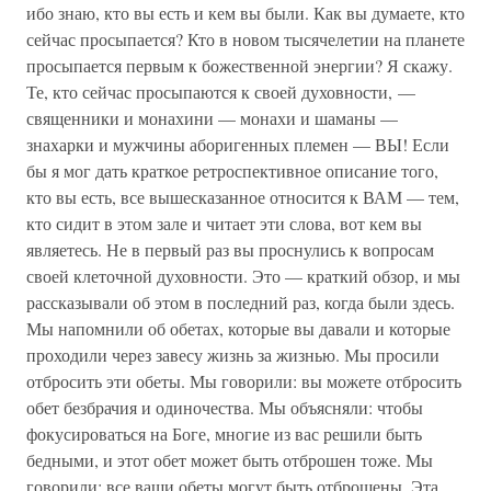
ибо знаю, кто вы есть и кем вы были. Как вы думаете, кто
сейчас просыпается? Кто в новом тысячелетии на планете
просыпается первым к божественной энергии? Я скажу.
Те, кто сейчас просыпаются к своей духовности, —
священники и монахини — монахи и шаманы —
знахарки и мужчины аборигенных племен — ВЫ! Если
бы я мог дать краткое ретроспективное описание того,
кто вы есть, все вышесказанное относится к ВАМ — тем,
кто сидит в этом зале и читает эти слова, вот кем вы
являетесь. Не в первый раз вы проснулись к вопросам
своей клеточной духовности. Это — краткий обзор, и мы
рассказывали об этом в последний раз, когда были здесь.
Мы напомнили об обетах, которые вы давали и которые
проходили через завесу жизнь за жизнью. Мы просили
отбросить эти обеты. Мы говорили: вы можете отбросить
обет безбрачия и одиночества. Мы объясняли: чтобы
фокусироваться на Боге, многие из вас решили быть
бедными, и этот обет может быть отброшен тоже. Мы
говорили: все ваши обеты могут быть отброшены. Эта