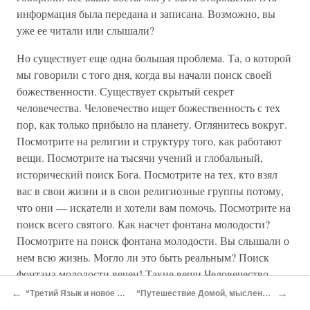
информация была передана и записана. Возможно, вы
уже ее читали или слышали?
Но существует еще одна большая проблема. Та, о которой
мы говорили с того дня, когда вы начали поиск своей
божественности. Существует скрытый секрет
человечества. Человечество ищет божественность с тех
пор, как только прибыло на планету. Оглянитесь вокруг.
Посмотрите на религии и структуру того, как работают
вещи. Посмотрите на тысячи учений и глобальный,
исторический поиск Бога. Посмотрите на тех, кто взял
вас в свои жизни и в свои религиозные группы потому,
что они — искатели и хотели вам помочь. Посмотрите на
поиск всего святого. Как насчет фонтана молодости?
Посмотрите на поиск фонтана молодости. Вы слышали о
нем всю жизнь. Могло ли это быть реальным? Поиск
фонтана молодости вечен! Такие вещи Человечество
искало всегда. Причины, стоящие за приходом и уходом
←
→
“Третий Язык и новое осознание” (глава 9, книга 8)
“Путешествие Домой, мысленное возвращение” (глава 11, книга 8)
правительств на Земле — поиск божественности.