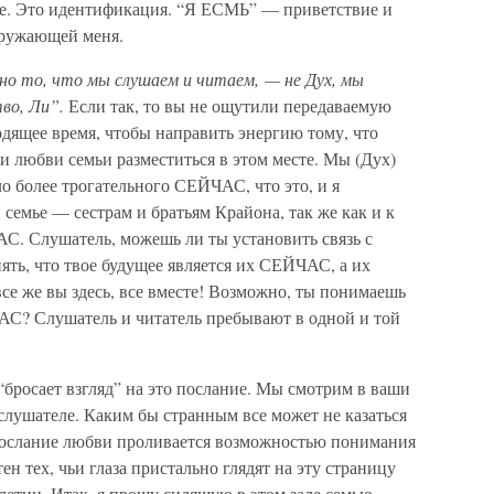
ие. Это идентификация. “Я ЕСМЬ” — приветствие и
кружающей меня.
о то, что мы слушаем и читаем, — не Дух, мы
во, Ли”.
Если так, то вы не ощутили передаваемую
одящее время, чтобы направить энергию тому, что
 и любви семьи разместиться в этом месте. Мы (Дух)
 более трогательного СЕЙЧАС, что это, и я
семье — сестрам и братьям Крайона, так же как и к
С. Слушатель, можешь ли ты установить связь с
ь, что твое будущее является их СЕЙЧАС, а их
е же вы здесь, все вместе! Возможно, ты понимаешь
С? Слушатель и читатель пребывают в одной и той
“бросает взгляд” на это послание. Мы смотрим в ваши
 слушателе. Каким бы странным все может не казаться
 послание любви проливается возможностью понимания
ен тех, чьи глаза пристально глядят на эту страницу
елетии. Итак, я прошу сидящую в этом зале семью