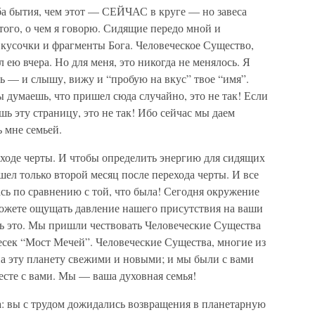
ба бытия, чем этот — СЕЙЧАС в круге — но завеса
того, о чем я говорю. Сидящие передо мной и
кусочки и фрагменты Бога. Человеческое Существо,
л ею вчера. Но для меня, это никогда не менялось. Я
ь — и слышу, вижу и “пробую на вкус” твое “имя”.
ы думаешь, что пришел сюда случайно, это не так! Если
шь эту страницу, это не так! Ибо сейчас мы даем
 мне семьей.
еходе черты. И чтобы определить энергию для сидящих
ел только второй месяц после перехода черты. И все
ась по сравнению с той, что была! Сегодня окружение
можете ощущать давление нашего присутствия на ваши
ть это. Мы пришли чествовать Человеческие Существа
ресек “Мост Мечей”. Человеческие Существа, многие из
на эту планету свежими и новыми; и мы были с вами
месте с вами. Мы — ваша духовная семья!
а: вы с трудом дожидались возвращения в планетарную