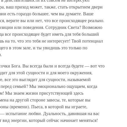
а, ваш приход может, также, стать открытием двери
ни есть гораздо большее, чем вы думаете. Ваше
я, верите вы или нет, что все происходящее реально.
озиции или поведения. Сотрудник Света? Возможно
гда все происходящее будет иметь для тебя больший
шь на то, что это тебя не интересует! Твой потенциал
щего в этом зале, и ты увидишь это только по
.
чки Бога. Вы всегда были и всегда будете — вот что
лядит для этой сущности и для моего окружения,
е, все это выглядит для сущности, называемой
т перед семьей? Мы эмоционально ощущаем, когда
аем! Мы знаем жизни присутствующей здесь
ена на другой стороне завесы, те, которые вы
эоны (времени). Пьеса, в которой вы играете,
 — испытание любви. Дуальность, давившая на вас
т вид энергии, который сейчас начинает меняться!