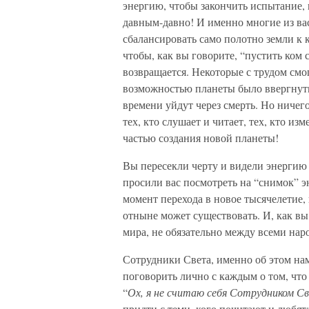
энергию, чтобы закончить испытание, 
давным-давно! И именно многие из ва
сбалансировать само полотно земли к 
чтобы, как вы говорите, “пустить ком с
возвращается. Некоторые с трудом смог
возможностью планеты было ввергнуть 
времени уйдут через смерть. Но ничег
тех, кто слушает и читает, тех, кто из
частью создания новой планеты!
Вы пересекли черту и видели энергию 
просили вас посмотреть на “снимок” э
момент перехода в новое тысячелетие,
отныне может существовать. И, как вы
мира, не обязательно между всеми наро
Сотрудники Света, именно об этом нам
поговорить лично с каждым о том, что 
“
Ох, я не считаю себя Сотрудником С
придти с теми, кого почитают и любят