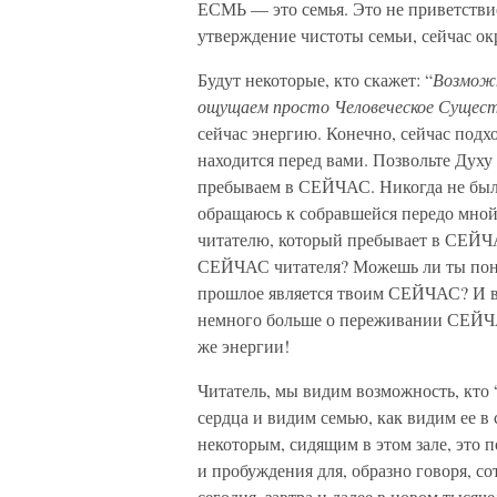
ЕСМЬ — это семья. Это не приветств
утверждение чистоты семьи, сейчас о
Будут некоторые, кто скажет: “
Возможн
ощущаем просто Человеческое Сущест
сейчас энергию. Конечно, сейчас подх
находится перед вами. Позвольте Духу
пребываем в СЕЙЧАС. Никогда не было
обращаюсь к собравшейся передо мной 
читателю, который пребывает в СЕЙЧА
СЕЙЧАС читателя? Можешь ли ты понят
прошлое является твоим СЕЙЧАС? И вс
немного больше о переживании СЕЙЧА
же энергии!
Читатель, мы видим возможность, кто 
сердца и видим семью, как видим ее в
некоторым, сидящим в этом зале, это
и пробуждения для, образно говоря, сот
сегодня, завтра и далее в новом тысяч