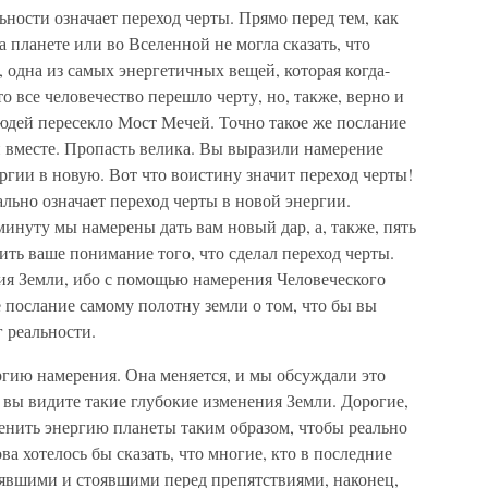
льности означает переход черты. Прямо перед тем, как
 планете или во Вселенной не могла сказать, что
 одна из самых энергетичных вещей, которая когда-
то все человечество перешло черту, но, также, верно и
людей пересекло Мост Мечей. Точно такое же послание
и вместе. Пропасть велика. Вы выразили намерение
ергии в новую. Вот что воистину значит переход черты!
ально означает переход черты в новой энергии.
минуту мы намерены дать вам новый дар, а, также, пять
ить ваше понимание того, что сделал переход черты.
я Земли, ибо с помощью намерения Человеческого
 послание самому полотну земли о том, что бы вы
 реальности.
ергию намерения. Она меняется, и мы обсуждали это
вы видите такие глубокие изменения Земли. Дорогие,
енить энергию планеты таким образом, чтобы реально
ва хотелось бы сказать, что многие, кто в последние
рявшими и стоявшими перед препятствиями, наконец,