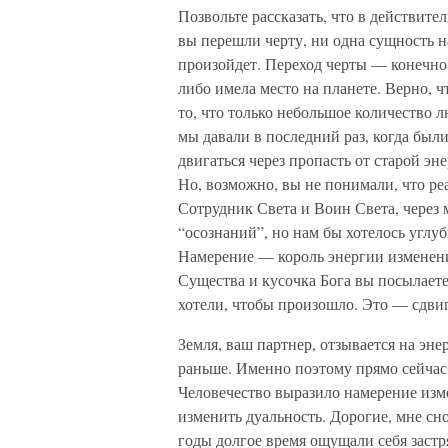
Позвольте рассказать, что в действите
вы перешли черту, ни одна сущность на
произойдет. Переход черты — конечно,
либо имела место на планете. Верно, ч
то, что только небольшое количество 
мы давали в последний раз, когда был
двигаться через пропасть от старой эн
Но, возможно, вы не понимали, что ре
Сотрудник Света и Воин Света, через 
“осознаний”, но нам бы хотелось углуб
Намерение — король энергии изменени
Существа и кусочка Бога вы посылаете
хотели, чтобы произошло. Это — сдвиг
Земля, ваш партнер, отзывается на эн
раньше. Именно поэтому прямо сейчас 
Человечество выразило намерение изм
изменить дуальность. Дорогие, мне сно
годы долгое время ощущали себя заст