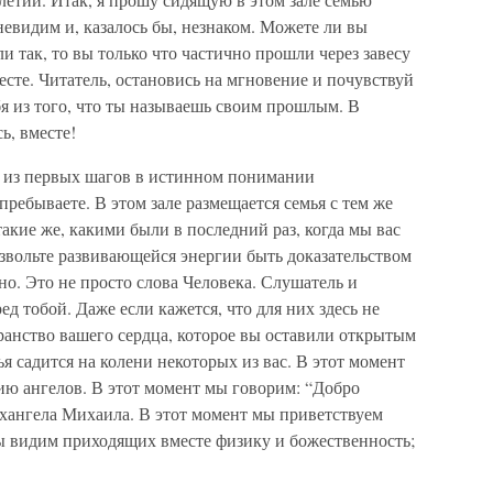
невидим и, казалось бы, незнаком. Можете ли вы
ли так, то вы только что частично прошли через завесу
сте. Читатель, остановись на мгновение и почувствуй
бя из того, что ты называешь своим прошлым. В
ь, вместе!
з первых шагов в истинном понимании
ребываете. В этом зале размещается семья с тем же
акие же, какими были в последний раз, когда мы вас
звольте развивающейся энергии быть доказательством
ьно. Это не просто слова Человека. Слушатель и
ед тобой. Даже если кажется, что для них здесь не
странство вашего сердца, которое вы оставили открытым
ья садится на колени некоторых из вас. В этот момент
ю ангелов. В этот момент мы говорим: “Добро
хангела Михаила. В этот момент мы приветствуем
 видим приходящих вместе физику и божественность;