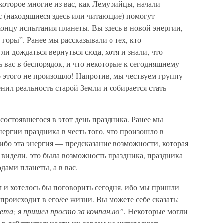
которое многие из вас, как Лемурийцы, начали
с (находящиеся здесь или читающие) помогут
концу испытания планеты. Вы здесь в новой энергии,
 горы”. Ранее мы рассказывали о тех, кто
ли дождаться вернуться сюда, хотя и знали, что
вас в беспорядок, и что некоторые к сегодняшнему
о этого не произошло! Напротив, мы чествуем группу
менил реальность старой Земли и собирается стать
состоявшегося в этот день праздника. Ранее мы
нергии праздника в честь того, что произошло в
 ибо эта энергия — предсказание возможности, которая
 видели, это была возможность праздника, праздника
дами планеты, а в вас.
 и хотелось бы поговорить сегодня, ибо мы пришли
происходит в его/ее жизни. Вы можете себе сказать:
вета; я пришел просто за компанию”.
Некоторые могли
; в действительности их совсем не интересуют