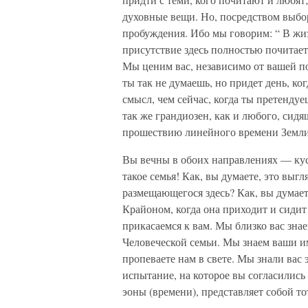
духовные вещи. Но, посредством выбор
пробуждения. Ибо мы говорим: “ В жиз
присутствие здесь полностью почитаетс
Мы ценим вас, независимо от вашей п
ты так не думаешь, но придет день, ко
смысл, чем сейчас, когда ты претендуе
так же грандиозен, как и любого, сидя
прошествию линейного времени Земли
Вы вечны в обоих направлениях — кусо
такое семья! Как, вы думаете, это выг
размещающегося здесь? Как, вы думает
Крайоном, когда она приходит и сиди
прикасаемся к вам. Мы близко вас зн
Человеческой семьи. Мы знаем ваши им
пропеваете нам в свете. Мы знали вас 
испытание, на которое вы согласились
эоны (времени), представляет собой то