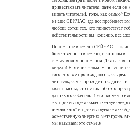
привествовать читателя, даже если он 
видеть читателей, тоже, как семью? Ес
в наше СЕЙЧАС, где все пребывает вме
любовь сотен тех, кто приветствует те
действительности вы, конечно, все здес
Понимание времени СЕЙЧАС — один и
божественного времени, в котором вы п
самым видом понимания. Для нас, вы т
видели! В эти несколько мгновений по
того, что все происходящее здесь реал
читатель, семья приходит и садится пер
хватит места, это не так, ибо это про
для такого события. В этот момент сем
мы приветствуем божественную энерги
пожаловать” и приветствуем семью Ар
божественную энергию Метатрона. Мы
мы называем это
семьей!