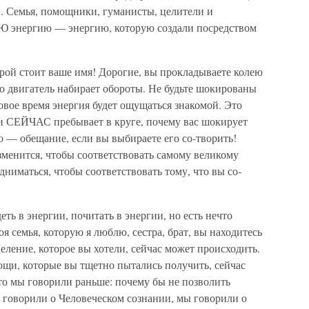
и. Семья, помощники, гуманисты, целители и
ОЮ энергию — энергию, которую создали посредством
орой стоит ваше имя! Дорогие, вы прокладываете колею
го двигатель набирает обороты. Не будьте шокированы
новое время энергия будет ощущаться знакомой. Это
ли СЕЙЧАС пребывает в круге, почему вас шокирует
о — обещание, если вы выбираете его со-творить!
зменится, чтобы соответствовать самому великому
ниматься, чтобы соответствовать тому, что вы со-
ть в энергии, почитать в энергии, но есть нечто
я семья, которую я люблю, сестра, брат, вы находитесь
целение, которое вы хотели, сейчас может происходить.
ощи, которые вы тщетно пытались получить, сейчас
 что мы говорили раньше: почему бы не позволить
 говорили о Человеческом сознании, мы говорили о