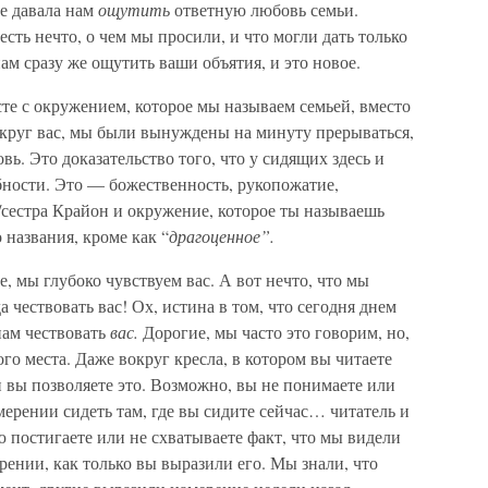
не давала нам
ощутить
ответную любовь семьи.
есть нечто, о чем мы просили, и что могли дать только
ам сразу же ощутить ваши объятия, и это новое.
сте с окружением, которое мы называем семьей, вместо
округ вас, мы были вынуждены на минуту прерываться,
ь. Это доказательство того, что у сидящих здесь и
ности. Это — божественность, рукопожатие,
т/сестра Крайон и окружение, которое ты называешь
названия, кроме как “
драгоценное”.
те, мы глубоко чувствуем вас. А вот нечто, что мы
чествовать вас! Ох, истина в том, что сегодня днем
нам чествовать
вас.
Дорогие, мы часто это говорим, но,
го места. Даже вокруг кресла, в котором вы читаете
и вы позволяете это. Возможно, вы не понимаете или
мерении сидеть там, где вы сидите сейчас… читатель и
 постигаете или не схватываете факт, что мы видели
рении, как только вы выразили его. Мы знали, что