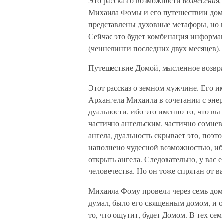
Это рассказ о возможности
вознесения,
Михаила Фомы и его путешествии домой
представлены духовные метафоры, но н
Сейчас это будет комбинация информа
(ченнелинги последних двух месяцев).
Путешествие Домой, мысленное возв
Этот рассказ о земном мужчине. Его 
Архангела Михаила в сочетании с эне
дуальности, ибо это именно то, что вы
частично ангельским, частично сомне
ангела, дуальность скрывает это, поэт
наполнено чудесной возможностью, иб
открыть ангела. Следовательно, у вас
человечества. Но он тоже спрятан от 
Михаила Фому провели через семь домо
думал, было его священным домом, и он
то, что ощутит, будет Домом. В тех се