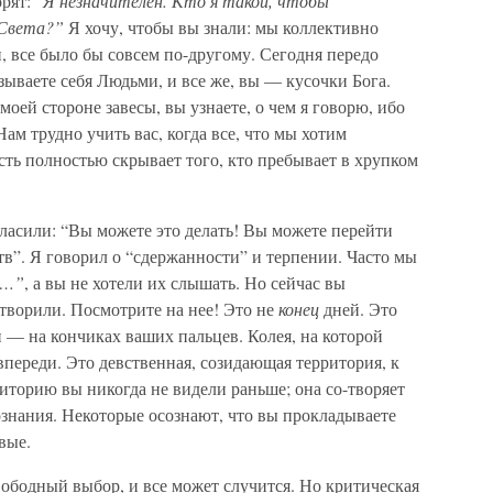
рят: “
Я незначителен. Кто я такой, чтобы
 Света?”
Я хочу, чтобы вы знали: мы коллективно
ли, все было бы совсем по-другому. Сегодня передо
ываете себя Людьми, и все же, вы — кусочки Бога.
а моей стороне завесы, вы узнаете, о чем я говорю, ибо
Нам трудно учить вас, когда все, что мы хотим
сть полностью скрывает того, кто пребывает в хрупком
ласили: “Вы можете это делать! Вы можете перейти
в”. Я говорил о “сдержанности” и терпении. Часто мы
о…”
, а вы не хотели их слышать. Но сейчас вы
-творили. Посмотрите на нее! Это не
конец
дней. Это
 — на кончиках ваших пальцев. Колея, на которой
впереди. Это девственная, созидающая территория, к
риторию вы никогда не видели раньше; она со-творяет
сознания. Некоторые осознают, что вы прокладываете
вые.
вободный выбор, и все может случится. Но критическая