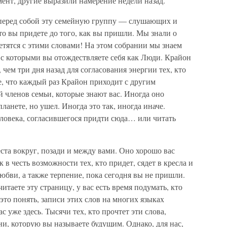
ент, другие выразили намерение недели назад.
перед собой эту семейную группу — слушающих и
о вы придете до того, как вы пришли. Мы знали о
ретятся с этими словами! На этом собрании мы знаем
, с которыми вы отождествляете себя как Люди. Крайон
 чем три дня назад для согласования энергии тех, кто
те, что каждый раз Крайон приходит с другим
 членов семьи, которые знают вас. Иногда оно
 планете, но ушел. Иногда это так, иногда иначе.
еловека, согласившегося придти сюда… или читать
ста вокруг, позади и между вами. Оно хорошо вас
к в честь возможности тех, кто придет, сядет в кресла и
любви, а также терпение, пока сегодня вы не пришли.
итаете эту страницу, у вас есть время подумать, кто
это понять, записи этих слов на многих языках
с уже здесь. Тысячи тех, кто прочтет эти слова,
и, которую вы называете будущим. Однако, для нас,