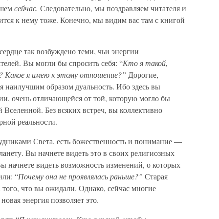
ашем
сейчас.
Следовательно, мы поздравляем читателя и
ится к нему тоже. Конечно, мы видим вас там с книгой
ердце так возбуждено теми, чьи энергии
телей. Вы могли бы спросить себя: “
Кто я такой,
 Какое я имею к этому отношение?”
Дорогие,
 наилучшим образом дуальность. Ибо здесь вы
ии, очень отличающейся от той, которую могло бы
й Вселенной. Без всяких встреч, вы коллективно
рной реальности.
рудниками Света, есть божественность и понимание —
ланету. Вы начнете видеть это в своих религиозных
Вы начнете видеть возможность изменений, о которых
ли: “
Почему она не проявлялась раньше?”
Старая
 того, что вы ожидали. Однако, сейчас многие
новая энергия позволяет это.