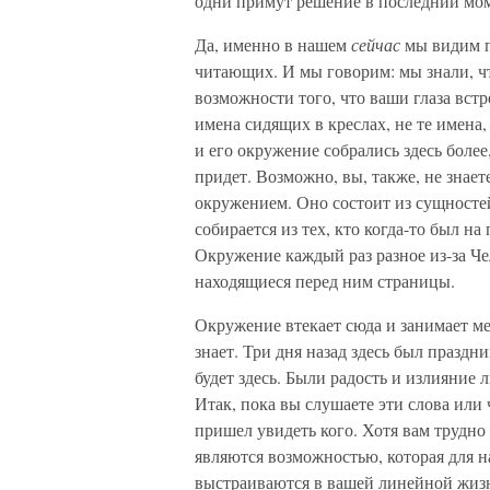
одни примут решение в последний мом
Да, именно в нашем
сейчас
мы видим 
читающих. И мы говорим: мы знали, чт
возможности того, что ваши глаза вст
имена сидящих в креслах, не те имена
и его окружение собрались здесь более,
придет. Возможно, вы, также, не знае
окружением. Оно состоит из сущностей
собирается из тех, кто когда-то был на
Окружение каждый раз разное из-за Ч
находящиеся перед ним страницы.
Окружение втекает сюда и занимает ме
знает. Три дня назад здесь был праздни
будет здесь. Были радость и излияние 
Итак, пока вы слушаете эти слова или ч
пришел увидеть кого. Хотя вам трудно 
являются возможностью, которая для на
выстраиваются в вашей линейной жизн