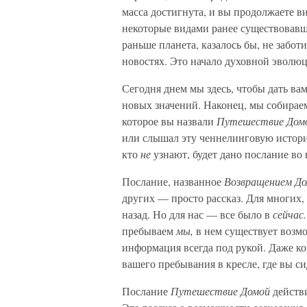
масса достигнута, и вы продолжаете вид
некоторые видами ранее существовавш
раньше планета, казалось бы, не забот
новостях. Это начало духовной эволю
Сегодня днем мы здесь, чтобы дать ва
новых значений. Наконец, мы собираемс
которое вы назвали
Путешествие Дом
или слышал эту ченнелинговую истори
кто
не
узнают, будет дано послание во 
Послание, названное
Возвращением Д
других — просто рассказ. Для многих,
назад. Но для нас — все было в
сейчас
пребываем
мы,
в нем существует воз
информация всегда под рукой. Даже ко
вашего пребывания в кресле, где вы 
Послание
Путешествие Домой
действ