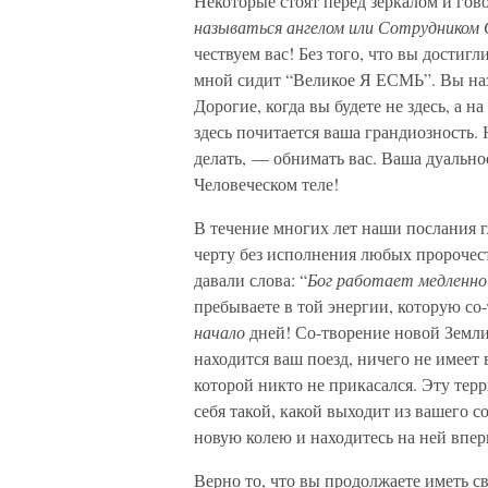
Некоторые стоят перед зеркалом и гово
называться ангелом или Сотрудником
чествуем вас! Без того, что вы достиг
мной сидит “Великое Я ЕСМЬ”. Вы наз
Дорогие, когда вы будете не здесь, а н
здесь почитается ваша грандиозность. 
делать, — обнимать вас. Ваша дуально
Человеческом теле!
В течение многих лет наши послания г
черту без исполнения любых пророчест
давали слова: “
Бог работает медленн
пребываете в той энергии, которую со
начало
дней! Со-творение новой Земли
находится ваш поезд, ничего не имеет 
которой никто не прикасался. Эту тер
себя такой, какой выходит из вашего 
новую колею и находитесь на ней впер
Верно то, что вы продолжаете иметь с