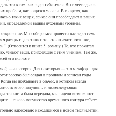
еть это в том, как ведет себя земля. Вы имеете дело с
их проблем, касающихся морали. В то время, как
илась о таких вещах, сейчас они преобладают в ваших
ции, определяемой вашим духовным уровнем.
м откровение. Мы собираемся провести вас через семь
я раскрыть для записи то, что означает послание,
ой”.
(Относится к книге 5, роману.) Те, кто прочитал
ю, узнают вещи, приходящие с этим учением. Тем же,
всей его полноте.
омой, —
аллегория. Для некоторых — это метафора, для
 этот рассказ был создан в прошлом и записан годы
.
Когда вы пребываете в
сейчас,
в котором всегда
можность этого полудня… и нижеследующая
гда эта книга была передана, мы видели возможность
сидите… таково могущество временного контура
сейчас.
ительно адресовано находящимся в новом тысячелетии.