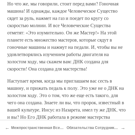
Но что же, мы говорили, стоит перед вами? Гоночная
машина! И однажды, каждое Человеческое Существо
сядет за руль, нажмет на газ и поедет по кругу со
скоростью молнии. И все Человеческие Существа
отметят: «Это изумительно. Он же Мастер!» На этой
планете есть множество мастеров, которые сядут в
гоночные машины и нажмут на педали. И, чтобы вы не
удовлетворялись изучением работы двигателя на
холостом ходу, мы скажем вам: ДНК создана для
скорости! Она создана для мастерства!
Наступает время, когда мы приглашаем вас сесть в
машину, и прижать педаль к полу. Это уже не о ДНК на
холостом ходу. Это о том, что же еще есть такого, для
чего она создана. Знаете ли вы, что пророк, известный в
вашей культуре, Иисус из Назарета, имел ту же ДНК, что
и вы? Но Его ДНК работала в режиме мастерства
(божественности?). Он знал, что в ней содержится, и он
←
→
Межпространственная Вселенная
Обязательства Сотрудника Света
ее активировал. Когда великий иудейский пророк Илия