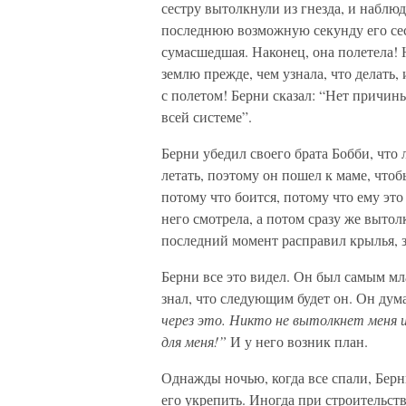
сестру вытолкнули из гнезда, и наблюд
последнюю возможную секунду его сес
сумасшедшая. Наконец, она полетела! 
землю прежде, чем узнала, что делать,
с полетом! Берни сказал: “Нет причины
всей системе”.
Берни убедил своего брата Бобби, что 
летать, поэтому он пошел к маме, чтобы
потому что боится, потому что ему это
него смотрела, а потом сразу же вытол
последний момент расправил крылья, з
Берни все это видел. Он был самым м
знал, что следующим будет он. Он дума
через это. Никто не вытолкнет меня и
для меня!”
И у него возник план.
Однажды ночью, когда все спали, Бер
его укрепить. Иногда при строительств