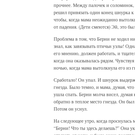
прочнее. Между палочек и соломинок, 
решил привязать один конец шнурка к с
чтобы, когда мама неожиданно вытолкне
от падения. (Дети смеются) Эй, это б
Проблема в том, что Берни не ходил ни
знал, как завязывать птичьи узлы! Одна
его мнению, должен работать, и тщате
когда она оказывалась рядом. Чувству
ночью, когда мама вытолкнула его из г
Сработало! Он упал. И шнурок выдержа
гнезда. Было темно, и мама, думая, что
ушла спать. Берни молча висел, дума
обратно в теплое место гнезда. Он был т
Потом он уснул.
На следующее утро, когда проснулась м
“Берни! Что ты здесь делаешь?” Она у