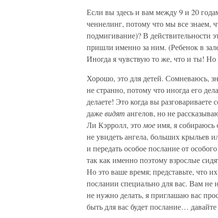
Если вы здесь и вам между 9 и 20 год
ченнелинг, потому что мы все знаем, ч
подмигивание)? В действительности это
пришли именно за ним. (Ребенок в зале
Иногда я чувствую то же, что и ты! Но
Хорошо, это для детей. Сомневаюсь, зн
не странно, потому что иногда его дел
делаете! Это когда вы разговариваете 
даже
видят
ангелов, но не рассказыва
Ли Кэрролл, это
мое
имя, я собираюсь 
не увидеть ангела, больших крыльев и
и передать особое послание от особог
так как именно поэтому взрослые сидят
Но это ваше время; представьте, что и
послании специально для вас. Вам не н
не нужно делать, я приглашаю вас про
быть для вас будет послание… давайте