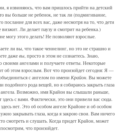
ами, я извиняюсь, что вам пришлось прийти на детский
то вы больше не ребенок, не так ли (подмигивание,
 послание для всех вас, даже несмотря на то, что дети
 визжит. Ли делает паузу и смотрит на ребенка.)
 не могу этого делать! Не позволяют взрослые.
аете ли вы, что такое ченнелинг, но это не страшно и
аете даже
вы
, просто в этом не сознаетесь. Знаю,
со своими ангелами и получаете ответы. Некоторые
ют об этом взрослым. Вот что произойдет сегодня: Я —
объединиться с ангелом по имени
Крайон
. Вы можете
ли подобного рода вещей, но я собираюсь закрыть глаза
о ангела. Возможно, имя Крайон вы слышали раньше,
 здесь с вами. Фактически, это они привели вас сюда.
х здесь нет. Это об особом ангеле Крайоне и об особом
ужно закрывать глаза, когда я закрою свои. Вам ничего
сто смотреть и слушать. Когда придет Крайон, может
 посмотрим, что произойдет.