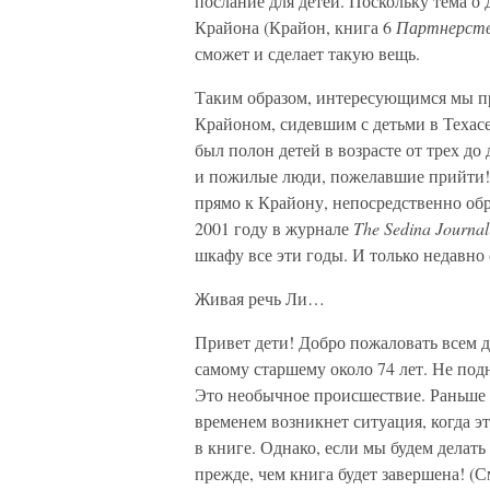
послание для детей. Поскольку тема о
Крайона (Крайон, книга 6
Партнерств
сможет и сделает такую вещь.
Таким образом, интересующимся мы пр
Крайоном, сидевшим с детьми в Техасе 
был полон детей в возрасте от трех до
и пожилые люди, пожелавшие прийти! 
прямо к Крайону, непосредственно об
2001 году в журнале
The Sedina Journa
шкафу все эти годы. И только недавно 
Живая речь Ли…
Привет дети! Добро пожаловать всем д
самому старшему около 74 лет. Не подн
Это необычное происшествие. Раньше я
временем возникнет ситуация, когда э
в книге. Однако, если мы будем делать
прежде, чем книга будет завершена! (С