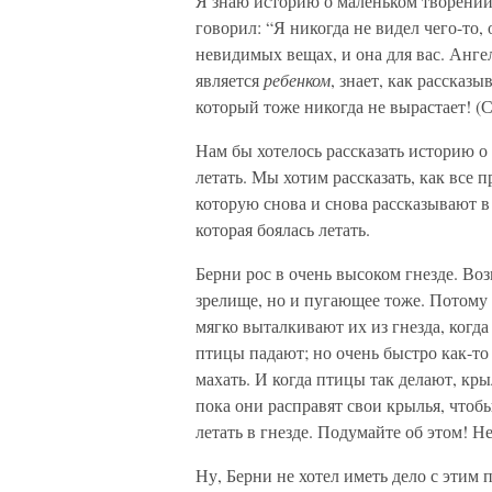
Я знаю историю о маленьком творении,
говорил: “Я никогда не видел чего-то, 
невидимых вещах, и она для вас. Анге
является
ребенком
, знает, как рассказ
который тоже никогда не вырастает! (
Нам бы хотелось рассказать историю о
летать. Мы хотим рассказать, как все 
которую снова и снова рассказывают в
которая боялась летать.
Берни рос в очень высоком гнезде. Воз
зрелище, но и пугающее тоже. Потому 
мягко выталкивают их из гнезда, когда
птицы падают; но очень быстро как-то
махать. И когда птицы так делают, к
пока они расправят свои крылья, чтобы
летать в гнезде. Подумайте об этом! Н
Ну, Берни не хотел иметь дело с этим