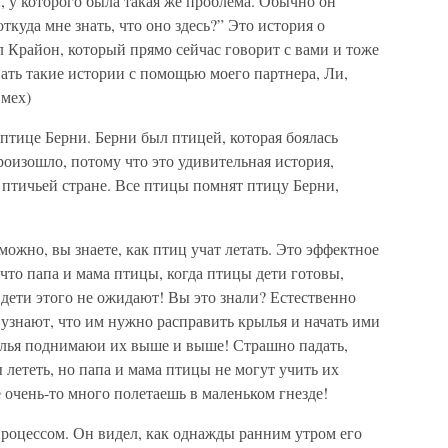
 у которого была такая же проблема. Обычно он
откуда мне знать, что оно здесь?” Это история о
л Крайон, который прямо сейчас говорит с вами и тоже
ывать такие истории с помощью моего партнера, Ли,
Смех)
 птице Берни. Берни был птицей, которая боялась
произошло, потому что это удивительная история,
 птичьей стране. Все птицы помнят птицу Берни,
можно, вы знаете, как птиц учат летать. Это эффектное
что папа и мама птицы, когда птицы дети готовы,
 дети этого не ожидают! Вы это знали? Естественно
 узнают, что им нужно расправить крылья и начать ими
рылья поднимаюи их выше и выше! Страшно падать,
 лететь, но папа и мама птицы не могут учить их
е очень-то много полетаешь в маленьком гнезде!
 процессом. Он видел, как однажды ранним утром его