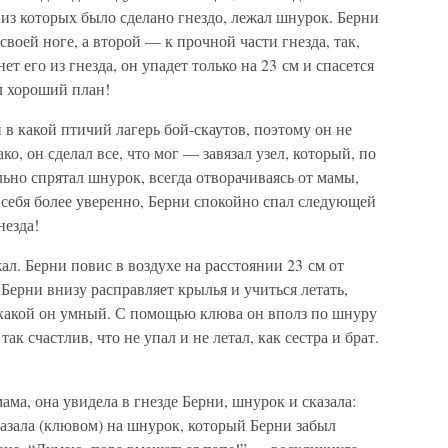
из которых было сделано гнездо, лежал шнурок. Берни
воей ноге, а второй — к прочной части гнезда, так,
т его из гнезда, он упадет только на 23 см и спасется
ыл хороший план!
 в какой птичий лагерь бой-скаутов, поэтому он не
ко, он сделал все, что мог — завязал узел, который, по
льно спрятал шнурок, всегда отворачиваясь от мамы,
я себя более уверенно, Берни спокойно спал следующей
незда!
л. Берни повис в воздухе на расстоянии 23 см от
 Берни внизу расправляет крылья и учиться летать,
я какой он умный. С помощью клюва он вполз по шнуру
ак счастлив, что не упал и не летал, как сестра и брат.
ама, она увидела в гнезде Берни, шнурок и сказала:
казала (клювом) на шнурок, который Берни забыл