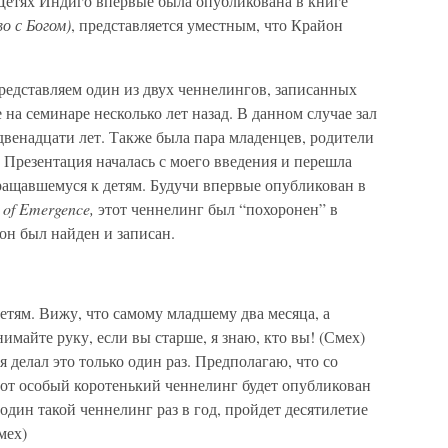
 Детях Индиго впервые была опубликована в книге
о с Богом)
, представляется уместным, что Крайон
едставляем один из двух ченнелингов, записанных
на семинаре несколько лет назад. В данном случае зал
 двенадцати лет. Также была пара младенцев, родители
Презентация началась с моего введения и перешла
ращавшемуся к детям. Будучи впервые опубликован в
l of Emergence,
этот ченнелинг был “похоронен” в
он был найден и записан.
етям. Вижу, что самому младшему два месяца, а
имайте руку, если вы старше, я знаю, кто вы! (Смех)
 делал это только один раз. Предполагаю, что со
тот особый коротенький ченнелинг будет опубликован
 один такой ченнелинг раз в год, пройдет десятилетие
мех)