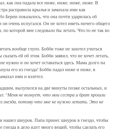
ал, как она падала все ниже, ниже, ниже, ниже. В
тра расправила крылья и замахала ими как
Но Берни показалось, что она почти ударилась об
 и он очень испугался. Он не хотел иметь ничего общего
, по которой мне следовало бы летать. Что-то не так во
летать вообще глупо. Бобби тоже не захотел учиться
 сказать ей об этом. Бобби заявил, что не хочет летать,
 не нужно и он хочет оставаться здесь. Мама долго на
кнула его из гнезда! Бобби падал ниже и ниже, в
амахал ими и взлетел.
ладшим, вылупился на две минуты позже остальных, и
л: “
Меня не волнует, что мои сестра и брат прошли
з гнезда, потому что мне не нужно летать. Это не
ни нашел шнурок. Папа принес шнурок в гнездо, чтобы
е гнезда в дело идут много вещей, чтобы сделать его