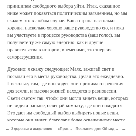
принципам свободного выбора уйти. Итак, сказанное
ниже может показаться политическим заявлением, но мы
скажем это в любом случае: Ваша страна настолько
хороша, насколько хорошо ваше руководство ею, и пока
вы участвуете в процессе руководства (ваш голос), вы
получаете ту же самую энергию, как и другие
правительства в истории, временами, это энергия
саморазрушения.
Духовно: я скажу следующее: Маяк, зажигай свет и
посылай его в места руководства. Делай это ежедневно.
Поскольку там, где они ходят, они принимают решения
для земли, и тысячи жизней находятся в равновесии.
Свети светом так, чтобы они могли видеть вещи, которых
не видели раньше, освещай комнату, где они находятся.
Это даст им свободный выбор выбирать новые вещи,
которые они видят, благодаря более освещенному месту
выбора. Для того, чтобы делать это успешно и делать
←
→
Здоровье и исцеление — «Приглашение на Танец»
Послание для Объединенных Наций
свой свет ярче, позаботьтесь о себе. Оставаясь наедине в