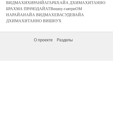
ВИДМАХИХИРАНЙАГАРБХАЙА ДХИМАХИТАННО
БРАХМА ПРАЧОДАЙАТВишну-гаятриОМ
НАРАЙАНАЙА ВИДМАХЕВАСУДЕВАЙА
ДХИМАХИТАННО ВИШНУХ
О проекте
Разделы