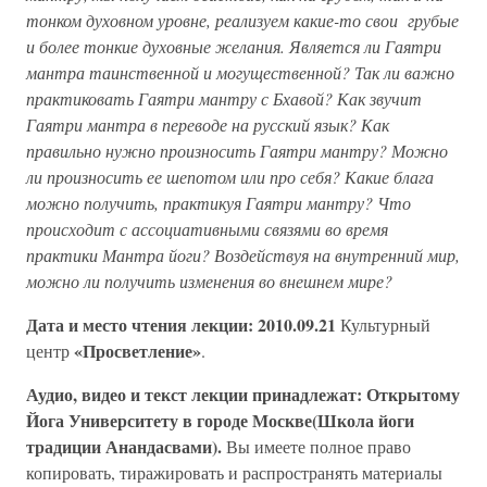
тонком духовном уровне, реализуем какие-то свои грубые
и более тонкие духовные желания. Является ли Гаятри
мантра таинственной и могущественной? Так ли важно
практиковать Гаятри мантру с Бхавой? Как звучит
Гаятри мантра в переводе на русский язык? Как
правильно нужно произносить Гаятри мантру? Можно
ли произносить ее шепотом или про себя? Какие блага
можно получить, практикуя Гаятри мантру? Что
происходит с ассоциативными связями во время
практики Мантра йоги? Воздействуя на внутренний мир,
можно ли получить изменения во внешнем мире?
Дата и место чтения лекции: 2010.09.21
Культурный
«Просветление»
центр
.
Аудио, видео и текст лекции принадлежат: Открытому
Йога Университету в городе Москве(Школа йоги
традиции Анандасвами).
Вы имеете полное право
копировать, тиражировать и распространять материалы