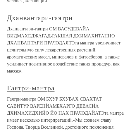
человек, желающий
Дханвантари-гаятри
Дханвантари-гаятри ОМ ВАСУДЕВАЙА
ВИДМАХЕДЖАГАД-РАКШАЯ ДХИМАХИТАННО
ДХАНВАНТАРИ ПРАЧОДАЯТЭта мантра увеличивает
целительную силу лекарственных растений,
ароматических масел, минералов и фитосборов, а также
усиливает позитивное воздействие таких процедур, как
массаж,
Гаятри-мантра
Гаятри-мантра ОМ БХУР БХУВАХ СВАХТАТ
САВИТУР ВАРЕНЙАМБХАРГО ДЕВАСЙА
ДХИМАХИДХИЙО ЙО НАХ ПРАЧОДАЙАТЭта мантра
имеет несколько интерпретаций.«Мы сознаем славу
Господа, Творца Вселенной, достойного поклонения,