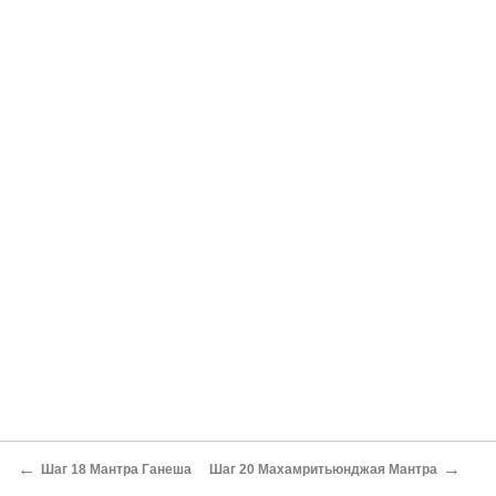
←
→
Шаг 18 Мантра Ганеша
Шаг 20 Махамритьюнджая Мантра