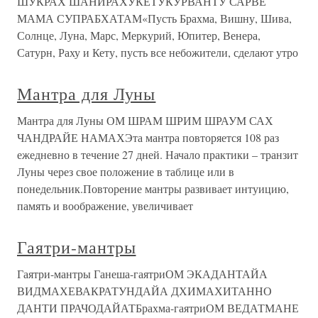
ШУКРАХ ШАНИРАХУКЕТУКУРВАНТУ САРВЕ
МАМА СУПРАБХАТАМ«Пусть Брахма, Вишну, Шива,
Солнце, Луна, Марс, Меркурий, Юпитер, Венера,
Сатурн, Раху и Кету, пусть все небожители, сделают утро
Мантра для Луны
Мантра для Луны ОМ ШРАМ ШРИМ ШРАУМ САХ
ЧАНДРАЙЕ НАМАХЭта мантра повторяется 108 раз
ежедневно в течение 27 дней. Начало практики – транзит
Луны через свое положение в таблице или в
понедельник.Повторение мантры развивает интуицию,
память и воображение, увеличивает
Гаятри-мантры
Гаятри-мантры Ганеша-гаятриОМ ЭКАДАНТАЙА
ВИДМАХЕВАКРАТУНДАЙА ДХИМАХИТАННО
ДАНТИ ПРАЧОДАЙАТБрахма-гаятриОМ ВЕДАТМАНЕ