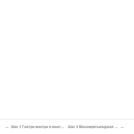
←
→
Шаг 1 Гаятри мантра и мантра Хрим
Шаг 3 Махамритьюнджая Мантра