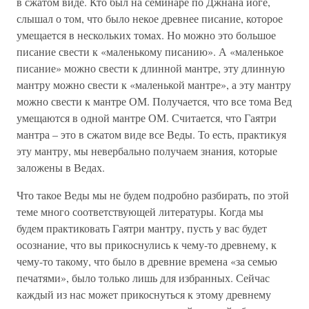
в сжатом виде. Кто был на семинаре по Джнана йоге,
слышал о том, что было некое древнее писание, которое
умещается в нескольких томах. Но можно это большое
писание свести к «маленькому писанию». А «маленькое
писание» можно свести к длинной мантре, эту длинную
мантру можно свести к «маленькой мантре», а эту мантру
можно свести к мантре ОМ. Получается, что все тома Вед
умещаются в одной мантре ОМ. Считается, что Гаятри
мантра – это в сжатом виде все Веды. То есть, практикуя
эту мантру, мы невербально получаем знания, которые
заложены в Ведах.
Что такое Веды мы не будем подробно разбирать, по этой
теме много соответствующей литературы. Когда мы
будем практиковать Гаятри мантру, пусть у вас будет
осознание, что вы прикоснулись к чему-то древнему, к
чему-то такому, что было в древние времена «за семью
печатями», было только лишь для избранных. Сейчас
каждый из нас может прикоснуться к этому древнему