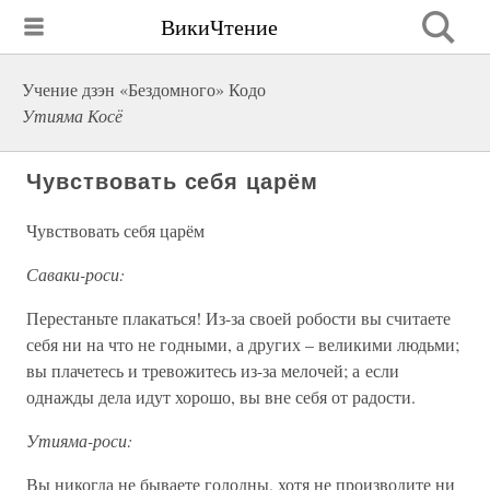
ВикиЧтение
Учение дзэн «Бездомного» Кодо
Утияма Косё
Чувствовать себя царём
Чувствовать себя царём
Саваки-роси:
Перестаньте плакаться! Из-за своей робости вы считаете
себя ни на что не годными, а других – великими людьми;
вы плачетесь и тревожитесь из-за мелочей; а если
однажды дела идут хорошо, вы вне себя от радости.
Утияма-роси:
Вы никогда не бываете голодны, хотя не производите ни