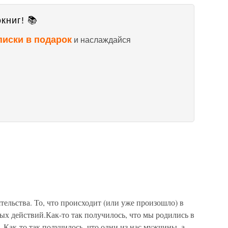
книг! 📚
писки в подарок
и наслаждайся
тельства. То, что происходит (или уже произошло) в
х действий.Как-то так получилось, что мы родились в
 Как-то так получилось, что одни из нас мужчины, а