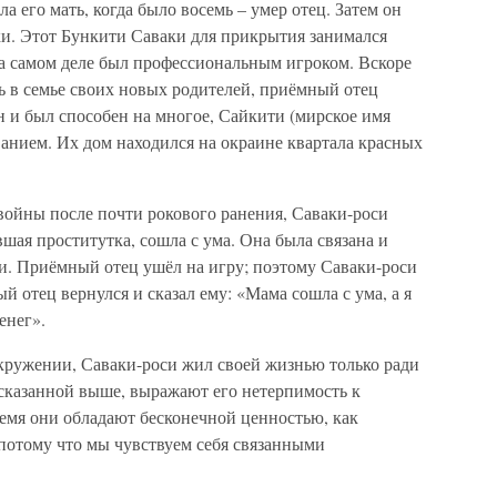
а его мать, когда было восемь – умер отец. Затем он
ки. Этот Бункити Саваки для прикрытия занимался
а самом деле был профессиональным игроком. Вскоре
ть в семье своих новых родителей, приёмный отец
он и был способен на многое, Сайкити (мирское имя
анием. Их дом находился на окраине квартала красных
войны после почти рокового ранения, Саваки-роси
шая проститутка, сошла с ума. Она была связана и
. Приёмный отец ушёл на игру; поэтому Саваки-роси
й отец вернулся и сказал ему: «Мама сошла с ума, а я
енег».
окружении, Саваки-роси жил своей жизнью только ради
сказанной выше, выражают его нетерпимость к
емя они обладают бесконечной ценностью, как
 потому что мы чувствуем себя связанными