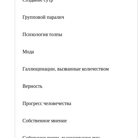
Групповой паралич
Психология толпы
Мода
Галлюцинации, вызванные количеством
Верность
Прогресс человечества
Собственное мнение
Собирание пищи, высиживание яиц