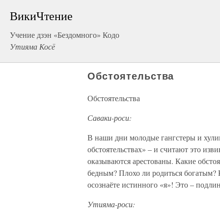
ВикиЧтение
Учение дзэн «Бездомного» Кодо
Утияма Косё
Обстоятельства
Обстоятельства
Саваки-роси:
В наши дни молодые гангстеры и хулиг
обстоятельствах» – и считают это изв
оказываются арестованы. Какие обстоя
бедным? Плохо ли родиться богатым? К
осознаёте истинного «я»! Это – подли
Утияма-роси: