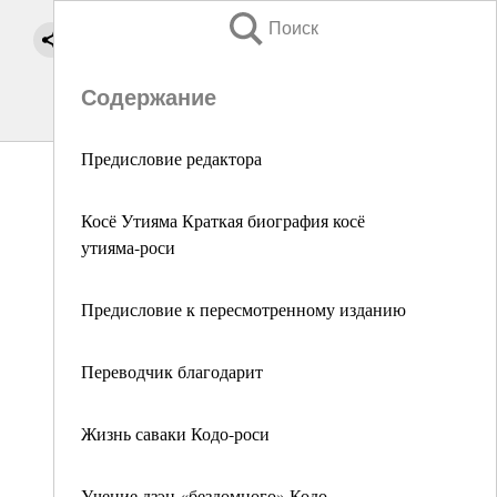
Поиск
Содержание
Предисловие редактора
Косё Утияма Краткая биография косё
утияма-роси
Предисловие к пересмотренному изданию
Переводчик благодарит
Жизнь саваки Кодо-роси
Учение дзэн «бездомного» Кодо