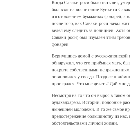
Когда Саваки-роси было пять лет, умерл
был взят на воспитание Бункити Сава
изготовлением бумажных фонарей, а н
после того, как Саваки-роси начал жи
велел ему следить за полицией. Хотя 
Саваки-роси) был изумлён этим требов
фонарей.
Вернувшись домой с русско-японской 
обнаружил, что его приёмная мать, быв
покрыта собственными испражнениями
остановился у соседа. Позднее приёмны
проигрался. Что мне делать? Дай мне д
Несмотря на то что он вырос в таком 
буддхадхармы. Истории, подобные рас
нынешней молодёжи. В то же самое вр
предостережение большинству из нас,
обстоятельствами личной жизни.