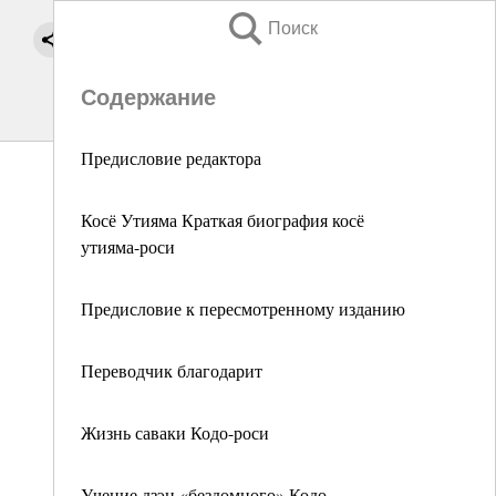
Поиск
Содержание
Предисловие редактора
Косё Утияма Краткая биография косё
утияма-роси
Предисловие к пересмотренному изданию
Переводчик благодарит
Жизнь саваки Кодо-роси
Учение дзэн «бездомного» Кодо