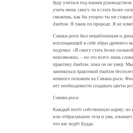
буду учиться под вашим руководством
учить меня, смогу ли я стать более си
сможешь, как бы упорно ты ни старался
дзадзэн
. Я таков по природе. Я не изм
Саваки-роси был нешаблонным и дина
воплощающей в себе образ древнего мас
подумал: «Я смогу стать более сильн
невозможно, – но это всего лишь слов
практику
дзадзэн,
пока он не умер. Мы
заниматься практикой
дзадзэн
бесполез
немного похожим на Саваки-роси. Фиал
нет необходимости создавать цветы ро
Саваки-роси:
Каждый несёт собственную карму; но в
или отбрасывание тела и ума, означае
что нас ведёт Будда.