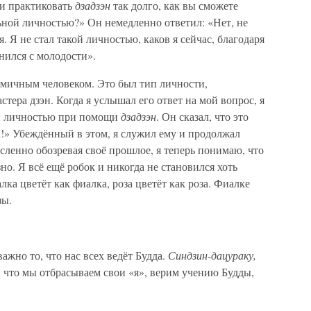
 и практиковать
дзадзэн
так долго, как вы сможете
льной личностью?» Он немедленно ответил: «Нет, не
. Я не стал такой личностью, каков я сейчас, благодаря
енился с молодости».
мичным человеком. Это был тип личности,
тера дзэн. Когда я услышал его ответ на мой вопрос, я
ой личностью при помощи
дзадзэн
. Он сказал, что это
а!» Убеждённый в этом, я служил ему и продолжал
сленно обозревая своё прошлое, я теперь понимаю, что
но. Я всё ещё робок и никогда не становился хоть
ка цветёт как фиалка, роза цветёт как роза. Фиалке
зы.
ажно то, что нас всех ведёт Будда.
Синдзин-дацураку,
т, что мы отбрасываем свои «я», верим учению Будды,