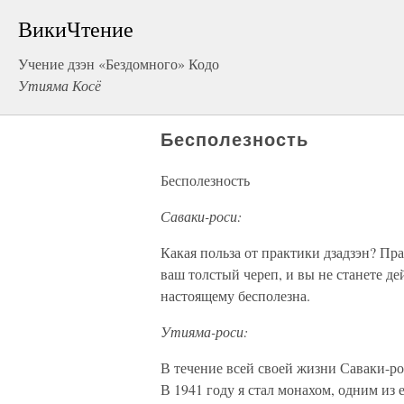
ВикиЧтение
Учение дзэн «Бездомного» Кодо
Утияма Косё
Бесполезность
Бесполезность
Саваки-роси:
Какая польза от практики дзадзэн? Пра
ваш толстый череп, и вы не станете де
настоящему бесполезна.
Утияма-роси:
В течение всей своей жизни Саваки-р
В 1941 году я стал монахом, одним из е