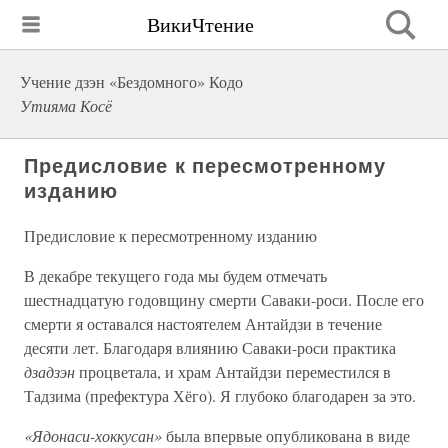
ВикиЧтение
Учение дзэн «Бездомного» Кодо
Утияма Косё
Предисловие к пересмотренному
изданию
Предисловие к пересмотренному изданию
В декабре текущего года мы будем отмечать
шестнадцатую годовщину смерти Саваки-роси. После его
смерти я оставался настоятелем Антайдзи в течение
десяти лет. Благодаря влиянию Саваки-роси практика
дзадзэн
процветала, и храм Антайдзи переместился в
Тадзима (префектура Хёго). Я глубоко благодарен за это.
«Ядонаси-хоккусан»
была впервые опубликована в виде