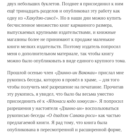
двух небольших буклетов. Позднее я присоединил к ним
ещё тринадцать разделов и опубликовал эту работу как
одну из «
Хакудзю-синсё»
. Но в наши дни можно купить
бесчисленное множество книг карманного размера,
выпускаемых крупными издательствами, и книжные
магазины более не принимают к продаже маленькие
книги мелких издательств. Поэтому издатель попросил
меня о дополнительном материале, так чтобы книгу
можно было опубликовать в виде единого крупного тома.
Прошлой осенью член
«Дзинно-ин Вакокаи»
прислал мне
рукопись беседы, которую я провёл в храме, – для того
чтобы получить моё разрешение на печатание. Прочитав
эту рукопись, я увидел, что было бы весьма уместно
присоединить её к
«Ядонаси кодо хоккусан»
. Я попросил
разрешения у настоятеля
«Дзинно-ин»
воспользоваться
рукописью беседы
«О дзадзэн Саваки-роси»
как частью
предлагаемой книги. Я рад тому, что книга была
опубликована в пересмотренной и расширенной форме,