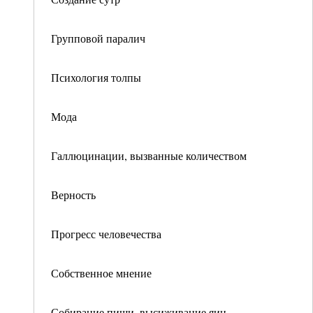
Групповой паралич
Психология толпы
Мода
Галлюцинации, вызванные количеством
Верность
Прогресс человечества
Собственное мнение
Собирание пищи, высиживание яиц