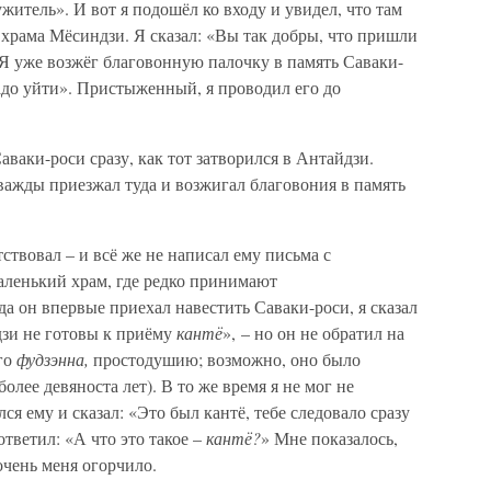
житель». И вот я подошёл ко входу и увидел, что там
] храма Мёсиндзи. Я сказал: «Вы так добры, что пришли
«Я уже возжёг благовонную палочку в память Саваки-
адо уйти». Пристыженный, я проводил его до
ваки-роси сразу, как тот затворился в Антайдзи.
дважды приезжал туда и возжигал благовония в память
тствовал – и всё же не написал ему письма с
ленький храм, где редко принимают
а он впервые приехал навестить Саваки-роси, я сказал
дзи не готовы к приёму
кантё
», – но он не обратил на
его
фудзэнна,
простодушию; возможно, оно было
олее девяноста лет). В то же время я не мог не
ся ему и сказал: «Это был кантё, тебе следовало сразу
ответил: «А что это такое –
кантё?
» Мне показалось,
 очень меня огорчило.