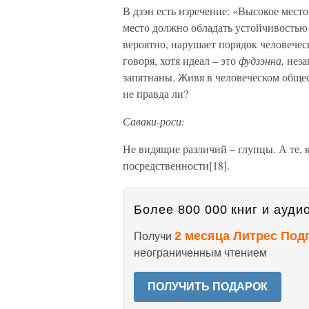
В дзэн есть изречение: «Высокое мест
место должно обладать устойчивостью 
вероятно, нарушает порядок человечес
говоря, хотя идеал – это
фудзэнна,
неза
запятнаны. Живя в человеческом общес
не правда ли?
Саваки-роси:
Не видящие различий – глупцы. А те, к
посредственности[18].
Более 800 000 книг и аудио
2 месяца Литрес Под
Получи
неограниченным чтением
ПОЛУЧИТЬ ПОДАРОК