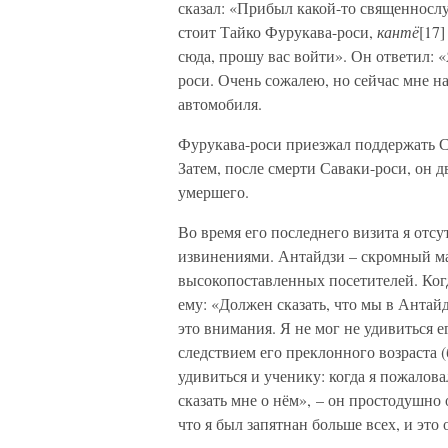
сказал: «Прибыл какой-то священнослу
стоит Тайко Фурукава-роси,
кантё
[17
сюда, прошу вас войти». Он ответил: 
роси. Очень сожалею, но сейчас мне н
автомобиля.
Фурукава-роси приезжал поддержать Са
Затем, после смерти Саваки-роси, он 
умершего.
Во время его последнего визита я отсу
извинениями. Антайдзи – скромный ма
высокопоставленных посетителей. Когд
ему: «Должен сказать, что мы в Антай
это внимания. Я не мог не удивиться 
следствием его преклонного возраста (б
удивиться и ученику: когда я пожаловал
сказать мне о нём», – он простодушно 
что я был запятнан больше всех, и это