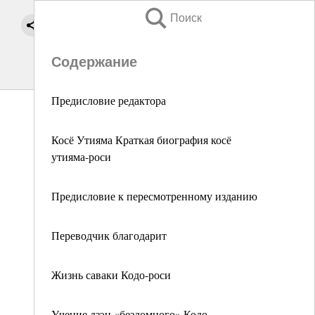
Поиск
Содержание
Предисловие редактора
Косё Утияма Краткая биография косё
утияма-роси
Предисловие к пересмотренному изданию
Переводчик благодарит
Жизнь саваки Кодо-роси
Учение дзэн «бездомного» Кодо