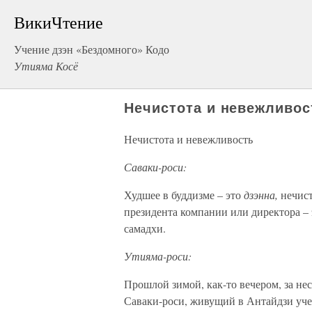
ВикиЧтение
Учение дзэн «Бездомного» Кодо
Утияма Косё
Нечистота и невежливос
Нечистота и невежливость
Саваки-роси:
Худшее в буддизме – это
дзэнна,
нечис
президента компании или директора – 
самадхи.
Утияма-роси:
Прошлой зимой, как-то вечером, за не
Саваки-роси, живущий в Антайдзи уче