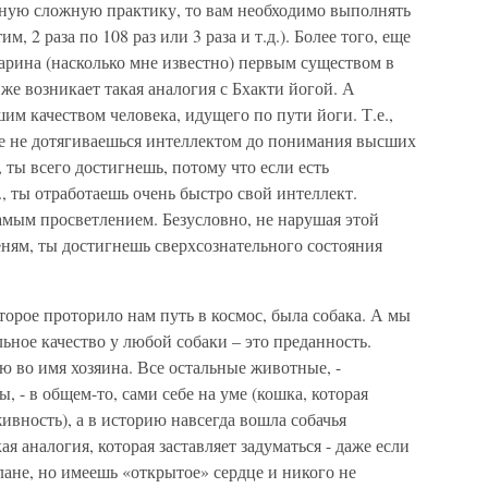
 иную сложную практику, то вам необходимо выполнять
им, 2 раза по 108 раз или 3 раза и т.д.). Более того, еще
арина (насколько мне известно) первым существом в
 же возникает такая аналогия с Бхакти йогой. А
им качеством человека, идущего по пути йоги. Т.е.,
еще не дотягиваешься интеллектом до понимания высших
, ты всего достигнешь, потому что если есть
., ты отработаешь очень быстро свой интеллект.
самым просветлением. Безусловно, не нарушая этой
ням, ты достигнешь сверхсознательного состояния
орое проторило нам путь в космос, была собака. А мы
ьное качество у любой собаки – это преданность.
ю во имя хозяина. Все остальные животные, -
, - в общем-то, сами себе на уме (кошка, которая
живность), а в историю навсегда вошла собачья
кая аналогия, которая заставляет задуматься - даже если
лане, но имеешь «открытое» сердце и никого не