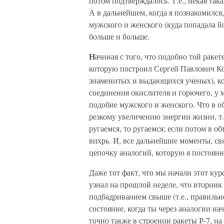
потом подтверждалось. Т.е., некая так
А в дальнейшем, когда я познакомился
мужского и женского (куда попадала йо
больше и больше.
Н
ачиная с того, что подобно той раке
которую построил Сергей Павлович Ко
знаменитых и выдающихся ученых), ко
соединения окислителя и горючего, у м
подобие мужского и женского. Что в 
резкому увеличению энергии жизни, т.
ругаемся, то ругаемся; если потом в об
вихрь. И, все дальнейшие моменты, св
цепочку аналогий, которую я постоянн
Даже тот факт, что мы начали этот курс
узнал на прошлой неделе, что вторник 
подбадриванием свыше (т.е., правильно
состояние, когда ты через аналогии на
точно также в строении ракеты Р-7, н