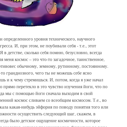
ли определенного уровня технического, научного
есса. И, при этом, не поубивали себя - т.е., этот
Я в детстве, сколько себя помню, безусловно, всегда
я меня космос – это что-то загадочное, таинственное,
ротивовес обычному, земному, рутинному, постоянному.
-то грандиозного, чего ты не можешь себе ясно
ь и к чему стремишься. И, потом, когда я уже начал
во прямо перетекло в это чувство изучения йоги, что по
огда мы с помощью йоги сначала выходим в свой
ренний космос сливаем со всеобщим космосом. Т.е., во
икала какая-нибудь эйфория по поводу понятия того или
можности осуществить следующий шаг, скажем, в
 всегда было детское ощущение космичности, которое