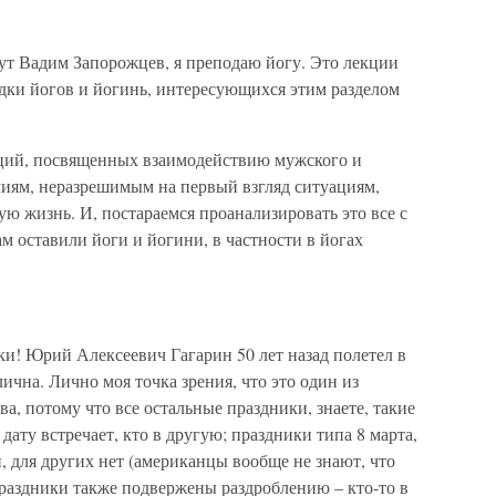
вут Вадим Запорожцев, я преподаю йогу. Это лекции
щадки йогов и йогинь, интересующихся этим разделом
ций, посвященных взаимодействию мужского и
чиям, неразрешимым на первый взгляд ситуациям,
ю жизнь. И, постараемся проанализировать это все с
м оставили йоги и йогини, в частности в йогах
и! Юрий Алексеевич Гагарин 50 лет назад полетел в
лична. Лично моя точка зрения, что это один из
а, потому что все остальные праздники, знаете, такие
дату встречает, кто в другую; праздники типа 8 марта,
, для других нет (американцы вообще не знают, что
 праздники также подвержены раздроблению – кто-то в