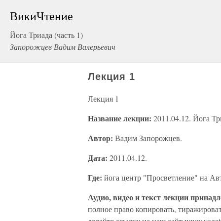
ВикиЧтение
Йога Триада (часть 1)
Запорожцев Вадим Валерьевич
Лекция 1
Лекция 1
Название лекции:
2011.04.12. Йога Тр
Автор:
Вадим Запорожцев.
Дата:
2011.04.12.
Где:
йога центр "Просветление" на Ав
Аудио, видео и текст лекции принад
полное право копировать, тиражироват
делайте ссылку на наш сайт www.yogatr