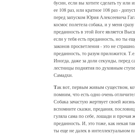
бусин, если вы хотите сделать ту или
ее 108 раз, или кратное 108 раз - допуст
перед запуском Юрия Алексеевича Гаг
космос полетела собака, и у меня сразу
преданность в этой йоге является Высш
если у тебя есть преданность, но ты 
законов просветления - это не страшно
преданность, то разум приложится. Т.е
Иногда, даже за доли секунды, перед 
лестницы поднятия по духовным ступе
Самадхи.
Т
ак вот, первым живым существом, кот
помним, что есть одно очень отличител
Собака зачастую жертвует своей жизнь
вспомните сказки, предания, пословицы
гуляла сама по себе, лошади и прочая 
преданность. И, это тоже, как некая та
ты еще не далек в интеллектуальном п