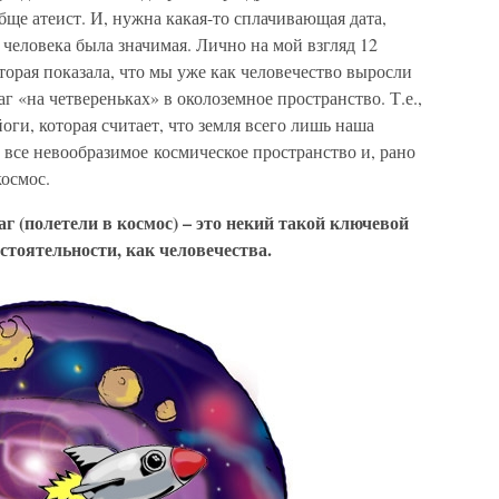
обще атеист. И, нужна какая-то сплачивающая дата,
 человека была значимая. Лично на мой взгляд 12
которая показала, что мы уже как человечество выросли
г «на четвереньках» в околоземное пространство. Т.е.,
йоги, которая считает, что земля всего лишь наша
о все невообразимое космическое пространство и, рано
космос.
аг (полетели в космос) – это некий такой ключевой
стоятельности, как человечества.