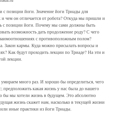
 с позиции йоги. Значение йоги Триады для
 и чем он отличается от робота? Откуда мы пришли и
ть с позиции йоги. Почему мы сами должны быть
овать возможность дать продолжение роду? С чего
взаимоотношениях с противоположным полом?
ка. Закон кармы. Куда можно присылать вопросы и
иях? Как будут проходить лекции по Триаде? На эти и
той лекции.
умираем много раз. И хорошо бы определиться, чего
с; предположить какая жизнь у нас была до нашего
ую бы мы хотели жизнь в будущем. Это абсолютно
удущая жизнь скажет нам, насколько в текущей жизни
или иные практики из йоги Триады.