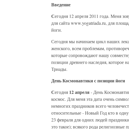
Введение
С
егодня 12 апреля 2011 года. Меня зо
для сайта www.yogatriada.ru, для пло
йоги.
Сегодня мы начинаем цикл наших лек
женского, всем проблемам, противоре
которые сопровождают нашу совместну
позиции древнего наследия, которое на
Триады.
День Космонавтики с позиции йоги
С
12 апреля
егодня
- День Космонавтик
космос. Для меня эта дата очень симво
немногих праздников всего человечеств
относительные - Новый Год кто в одну 
23 февраля для одних людей праздники
это такое); всякого рода религиозные