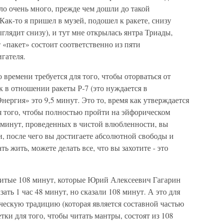
ло очень много, прежде чем дошли до такой
Как-то я пришел в музей, подошел к ракете, снизу
ыглядит снизу), и тут мне открылась янтра Триады,
т «пакет» состоит соответственно из пяти
гателя.
ко времени требуется для того, чтобы оторваться от
к в отношении ракеты Р-7 (это нуждается в
нергия» это 9,5 минут. Это то, время как утверждается
я того, чтобы полностью пройти на эйфорическом
,5 минут, проведенных в чистой влюбленности, вы
, после чего вы достигаете абсолютной свободы и
ь жить, можете делать все, что вы захотите - это
нитые 108 минут, которые Юрий Алексеевич Гагарин
зать 1 час 48 минут, но сказали 108 минут. А это для
ическую традицию (которая является составной частью
тки для того, чтобы читать мантры, состоят из 108