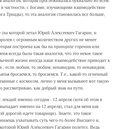
ая аналогия, которая прослеживалась буквально во всем.
, в частности, с йогами, изучающими взаимодействие
га Триады), то эта аналогия становилась все больше,
те (на которой летал Юрий Алексеевич Гагарин, и
ролев с огромным количеством других не менее
торая построена как бы на принципе горения или
еня всегда была такая аналогия, что это некое такое
обычной жизни иногда наше взаимодействие приводит к
е., если любим, то любим; ненавидим, то ненавидим;
ъятья бросаемся, то бросаемся. Т.е., какой-то огненный
язанные с космосом, лично у меня вызывают вот такую
о рассматриваю, как добрый знак на пути.
 лекций именно сегодня - 12 апреля (хотя об этом я
выпадает именно на 12 апреля), стал для меня как
й дорогой идете товарищи). Знаете, это такое
чинаешь ухватывать суть чего-то более Высшего и,
а которой Юрий Алексеевич Гагарин полетел. Ведь