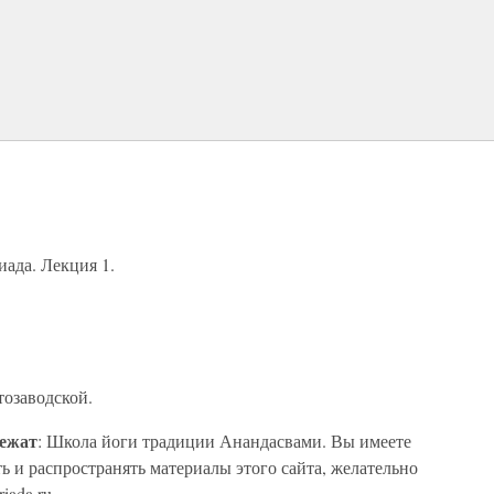
иада. Лекция 1.
тозаводской.
лежат
: Школа йоги традиции Анандасвами. Вы имеете
ь и распространять материалы этого сайта, желательно
iada.ru