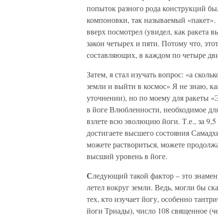
попыток разного рода конструкций бы
компоновки, так называемый «пакет». 
вверх посмотрел (увидел, как ракета в
закон четырех и пяти. Потому что, это
составляющих, в каждом по четыре дви
Затем, я стал изучать вопрос: «а сколь
земли и выйти в космос» Я не знаю, ка
уточнении), но по моему для ракеты «Э
в йоге Влюбленности, необходимое дл
взлете всю эволюцию йоги. Т.е., за 9
достигаете высшего состояния Самадхи
можете раствориться, можете продолжат
высший уровень в йоге.
С
ледующий такой фактор – это знаме
летел вокруг земли. Ведь, могли бы ска
тех, кто изучает йогу, особенно тантр
йоги Триады), число 108 священное (че