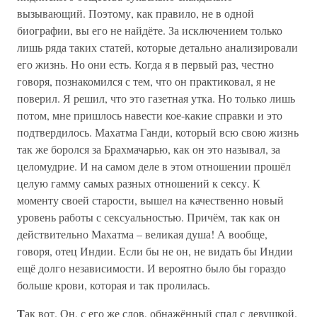
вызывающий. Поэтому, как правило, не в одной
биографии, вы его не найдёте. За исключением только
лишь ряда таких статей, которые детально анализировали
его жизнь. Но они есть. Когда я в первый раз, честно
говоря, познакомился с тем, что он практиковал, я не
поверил. Я решил, что это газетная утка. Но только лишь
потом, мне пришлось навести кое-какие справки и это
подтвердилось. Махатма Ганди, который всю свою жизнь
так же боролся за Брахмачарью, как он это называл, за
целомудрие. И на самом деле в этом отношении прошёл
целую гамму самых разных отношений к сексу. К
моменту своей старости, вышел на качественно новый
уровень работы с сексуальностью. Причём, так как он
действительно Махатма – великая душа! А вообще,
говоря, отец Индии. Если бы не он, не видать бы Индии
ещё долго независимости. И вероятно было бы гораздо
больше крови, которая и так пролилась.
Т
ак вот. Он, с его же слов, обнажённый спал с девушкой.