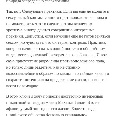
природа запредельно сверхлогична.
Т
ак вот. Следующие практики. Если вы ещё не входите в
сексуальный контакт с лицом противоположного пола и
не можете, хоть что-то сделать с этим всплеском
эротизма, иногда даются совершенно интересные
практики. Допустим, если мужчина ещё не готов заняться
сексом, но чувствует, что он теряет контроль. Практика,
когда он начинает спать в одной постели в обнажённом
виде вместе с девушкой, которая так же обнажена. И вот
само присутствие рядом лица противоположного пола,
но только лишь раздетым, как не странно
колоссальнейшим образом по каким – то тайным каналам
сохраняет потенциал на продолжение жизни, позволяет
вести целомудрие.
В
этом ключе я хочу привести достаточно интересный
пикантный эпизод из жизни Махатма Ганди. Это не
афишируемый эпизод из его жизни. Более того для
индийского общества буквально скандально–