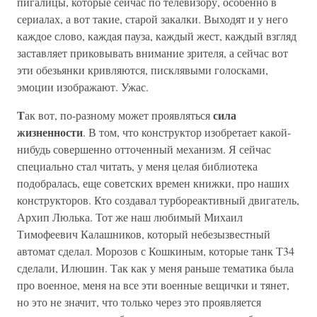
пигалицы, которые сейчас по телевизору, особенно в
сериалах, а вот такие, старой закалки. Выходят и у него
каждое слово, каждая пауза, каждый жест, каждый взгляд
заставляет приковывать внимание зрителя, а сейчас вот
эти обезьянки кривляются, писклявыми голосками,
эмоции изображают. Ужас.
Т
сила
ак вот, по-разному может проявляться
жизненности
. В том, что конструктор изобретает какой-
нибудь совершенно отточенный механизм. Я сейчас
специально стал читать, у меня целая библиотека
подобралась, еще советских времен книжки, про наших
конструкторов. Кто создавал турбореактивный двигатель,
Архип Люлька. Тот же наш любимый Михаил
Тимофеевич Калашников, который небезызвестный
автомат сделал. Морозов с Кошкиным, которые танк Т34
сделали, Илюшин. Так как у меня раньше тематика была
про военное, меня на все эти военные вещички и тянет,
но это не значит, что только через это проявляется