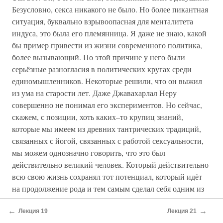
Безусловно, секса никакого не было. Но более пикантная
ситуация, буквально взрывоопасная для менталитета
индуса, это была его племянница. Я даже не знаю, какой
бы пример привести из жизни современного политика,
более вызывающий. По этой причине у него были
серьёзные разногласия в политических кругах среди
единомышленников. Некоторые решили, что он выжил
из ума на старости лет. Даже Джавахарлал Неру
совершенно не понимал его экспериментов. Но сейчас,
скажем, с позиции, хоть каких–то крупиц знаний,
которые мы имеем из древних тантрических традиций,
связанных с йогой, связанных с работой сексуальности,
мы можем однозначно говорить, что это был
действительно великий человек. Который действительно
всю свою жизнь сохранял тот потенциал, который идёт
на продолжение рода и тем самым сделал себя одним из
самых влиятельных людей на планете, своего времени.
←
→
Во всяком случае, его способ видения политической
Лекция 19
Лекция 21