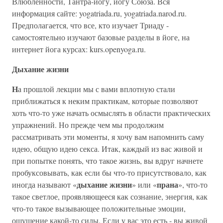
Влюбленности, Тантра-йогу, йогу Союза. Вся
информация сайте: yogatriada.ru, yogatriada.narod.ru.
Предполагается, что все, кто изучает Триаду -
самостоятельно изучают базовые разделы в йоге, на
интернет йога курсах: kurs.openyoga.ru.
Дыхание жизни
Н
а прошлой лекции мы с вами вплотную стали
приближаться к неким практикам, которые позволяют
хоть что-то уже начать осмыслять в области практических
упражнений. Но прежде чем мы продолжим
рассматривать эти моменты, я хочу вам напомнить саму
идею, общую идею секса. Итак, каждый из вас живой и
при попытке понять, что такое жизнь, вы вдруг начнете
пробуксовывать, как если бы что-то присутствовало, как
дыхание жизни
прана
иногда называют «
» или «
», что-то
такое светлое, проявляющееся как сознание, энергия, как
что-то такое вызывающее положительные эмоции,
ощущение какой-то силы. Если у вас это есть - вы живой