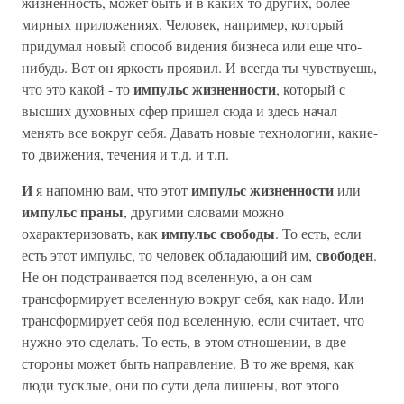
жизненность, может быть и в каких-то других, более
мирных приложениях. Человек, например, который
придумал новый способ видения бизнеса или еще что-
нибудь. Вот он яркость проявил. И всегда ты чувствуешь,
импульс жизненности
что это какой - то
, который с
высших духовных сфер пришел сюда и здесь начал
менять все вокруг себя. Давать новые технологии, какие-
то движения, течения и т.д. и т.п.
И
импульс жизненности
я напомню вам, что этот
или
импульс праны
, другими словами можно
импульс свободы
охарактеризовать, как
. То есть, если
свободен
есть этот импульс, то человек обладающий им,
.
Не он подстраивается под вселенную, а он сам
трансформирует вселенную вокруг себя, как надо. Или
трансформирует себя под вселенную, если считает, что
нужно это сделать. То есть, в этом отношении, в две
стороны может быть направление. В то же время, как
люди тусклые, они по сути дела лишены, вот этого