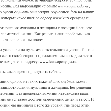
енности. Вся информация на сайте
www.yogatriada.ru ,
о будет слушать эти лекции, обучается йоги на наших
 которые находятся по адресу
www.kurs.openyoga.ru
моотношения мужчины и женщины с позиции йоги, что
в совместной жизни. Как решить наши проблемы, как
с противоположным полом.
ы уже стали на путь самостоятельного изучения йоги и
 же со своей стороны предлагаем вам всем делать это
е находятся по адресу: www.kurs.openyoga.ru.
елать, самое время приступить сейчас.
ыванию одного из таких тяжелейших клубков, может
о взаимоотношения мужчины и женщины. Без решения
ие жизни. Без продолжения жизни невозможна ваша
ь мы не успеваем достичь намеченных целей и высот. И
изни мы начинали с того же уровня, где перед этим