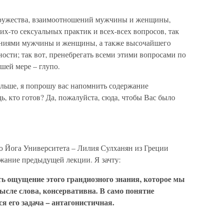
пружества, взаимоотношений мужчины и женщины,
их-то сексуальных практик и всех-всех вопросов, так
ениями мужчины и женщины, а также высочайшего
ости; так вот, пренебрегать всеми этими вопросами по
шей мере – глупо.
дальше, я попрошу вас напомнить содержание
ь, кто готов? Да, пожалуйста, сюда, чтобы Вас было
 Йога Университета – Лилия Сулханян из Греции
ржание предыдущей лекции. Я зачту:
сть ощущение этого грандиозного знания, которое мы
ысле слова, консервативна. В само понятие
 его задача – антагонистичная.