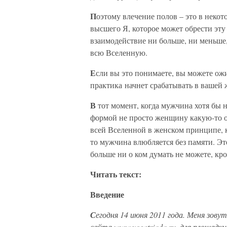
П
оэтому влечение полов – это в некот
высшего Я, которое может обрести эту
взаимодействие ни больше, ни меньше,
всю Вселенную.
Е
сли вы это понимаете, вы можете ожи
практика начнет срабатывать в вашей 
В
тот момент, когда мужчина хотя бы 
формой не просто женщину какую-то о
всей Вселенной в женском принципе, 
то мужчина влюбляется без памяти. Эт
больше ни о ком думать не можете, кр
Читать текст:
Введение
С
егодня 14 июня 2011 года. Меня зову
сайта
www.yogatriada.ru
, для площадк