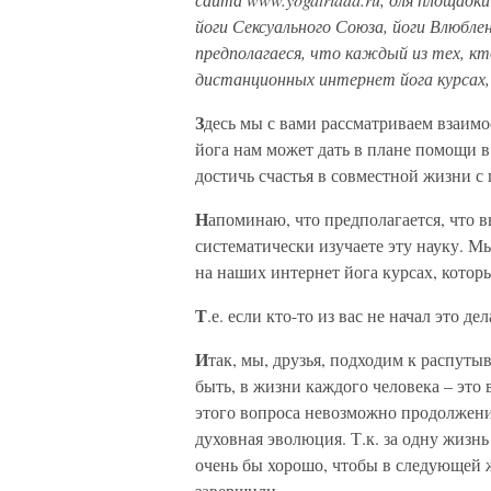
йоги Сексуального Союза, йоги Влюбл
предполагаеся
, что каждый из тех, кт
дистанционных интернет йога курсах,
З
десь мы с вами рассматриваем взаи
йога нам может дать в плане помощи 
достичь счастья в совместной жизни 
Н
апоминаю, что предполагается, что в
систематически изучаете эту науку. Мы
на наших интернет йога курсах, которы
Т
.е. если кто-то из вас не начал это д
И
так, мы, друзья, подходим к распут
быть, в жизни каждого человека – эт
этого вопроса невозможно продолжен
духовная эволюция. Т.к. за одну жизн
очень бы хорошо, чтобы в следующей ж
завершили.