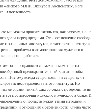
ия женского МЗПР. Экскурс в Аксиоматику йоги.
ека. Влюбленность.
 что мы можем прожить жизнь так, как захотим, но не
ого долга перед предками. Это соотношение свободы и
е тех или иных институтов, в частности, института
и решает проблемы взаимоотношения мужского и
 великолепно работает.
рамме он не справляется с механизмом защиты
своеобразный предохранительный клапан, чтобы
сть. Поэтому всегда существовали и существуют
сировать несовершенства этого института. Но
ичем не ограниченный фактор секса с потерями, то ни
ить все противоречия мужского и женского в браке. И
 непреодолимую пропасть между этими методами и
трацепции и отношения к беременности. Очень часто