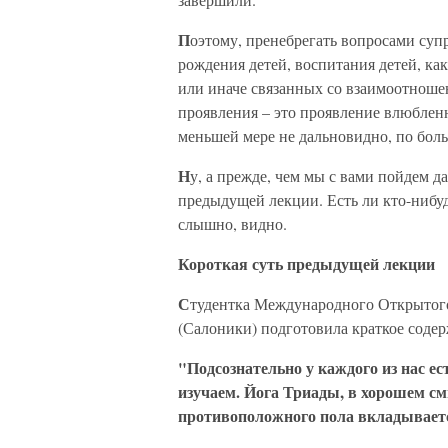
П
оэтому, пренебрегать вопросами су
рождения детей, воспитания детей, как
или иначе связанных со взаимоотнош
проявления – это проявление влюбленн
меньшей мере не дальновидно, по боль
Н
у, а прежде, чем мы с вами пойдем 
предыдущей лекции. Есть ли кто-нибуд
слышно, видно.
Короткая суть предыдущей лекции
С
тудентка Международного Открытого
(Салоники) подготовила краткое соде
"Подсознательно у каждого из нас е
изучаем. Йога Триады, в хорошем см
противоположного пола вкладывается