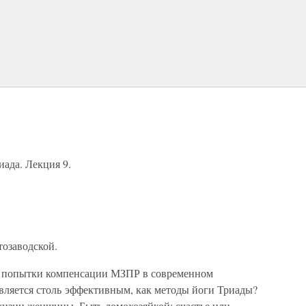
иада. Лекция 9.
тозаводской.
 попытки компенсации МЗПР в современном
является столь эффективным, как методы йоги Триады?
жизни женщины. Быть домохозяйкой: счастье или