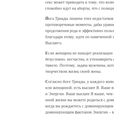
секс может приводить к тому, что воз
спокойно идут на аборты, что с пози
Й
ога Триады лишена этих недостатков
противоречивые моменты, дабы уравно
продолжения рода и эффективно пользо
благодаря этому, идти по намеченной 
Высшего.
Е
сли женщина не находит реализации в
безусловно, несчастна, и утихомирит
тяжело. Поэтому, задача мужчины, кот
творчеством жизнь своей жены.
С
огласно йоге Триады, у каждого жив
или женщиной, есть высшее Я. Ваше в
и Энергии. Ваше высшее Я выше, чем 
иной жизни вы можете родиться с до
когда вы рождаетесь с доминирующим 
доминирующим фактором Энергии – в