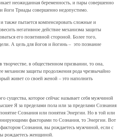
никает неожиданная беременность, и пары совершенно
ции йоги Триады совершенно недопустимо.
 и также пытается компенсировать сложные и
весить негативное действие механизма защиты
ваться его позитивной стороной. Более того,
цели. А цель для йогов и йогинь – это познание
 творчестве, в общественном призвании, то она,
ь ее механизм защиты продолжения рода чрезвычайно
орый живет со своей женой – это наполнить
ого существа, которое сейчас называет себя мужчиной
ысшее Я за пределами пола или за пределами Сознания
понятие Сознания или понятия Энергии. Но в той или
минирующими факторами то Сознания, то Энергии. Вот
фактором Сознания, вы рождаетесь мужчиной, если с
ы рождаетесь женщиной.