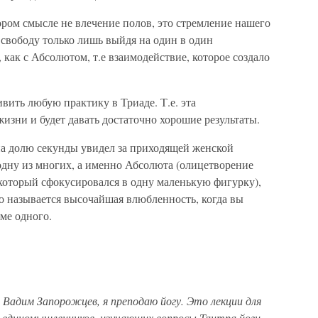
ором смысле не влечение полов, это стремление нашего
 свободу только лишь выйдя на один в один
 как с Абсолютом, т.е взаимодействие, которое создало
вить любую практику в Триаде. Т.е. эта
жизни и будет давать достаточно хорошие результаты.
на долю секунды увидел за приходящей женской
дну из многих, а именно Абсолюта (олицетворение
который сфокусировался в одну маленькую фигурку),
о называется высочайшая влюбленность, когда вы
оме одного.
т Вадим Запорожцев, я преподаю йогу. Это лекции для
и единомышленников, изучающих вопросы Тантра йоги,