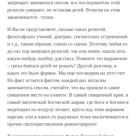
запрещает заниматься сексом, все последователи этой
религии умирают, не оставляя детей. Религия на этом
заканчивается - тупик.
И Вы не представляете, сколько таких религий,
философских учений, доктрин, сектантских устремлений
и т.д., таким образом, сошли со сцены. Поэтому любая из
до сих пор живущих религий, так или иначе, нашла хоть
какую-нибудь лазейку для секса. Помните это выражение
– греха бояться детей не рожать? Другой разговор, в
каких это было формах. Мы еще поговорим на этот счет.
Но факт остается фактом, каждый раз, когда вы
занимаетесь сексом, считайте, что вы пришли в самое
священное место на планете. В самый священный храм, в
самый магический йоговский ашрам, где йоги и йогини в
медитации по воздуху летают, круги над этим ашрамом
нарезая, или в каких-то радужных телах высвечиваются и
прочие светопреставления демонстрируют.
Я неоднократно упоминаю фильм Леонида Гайдая