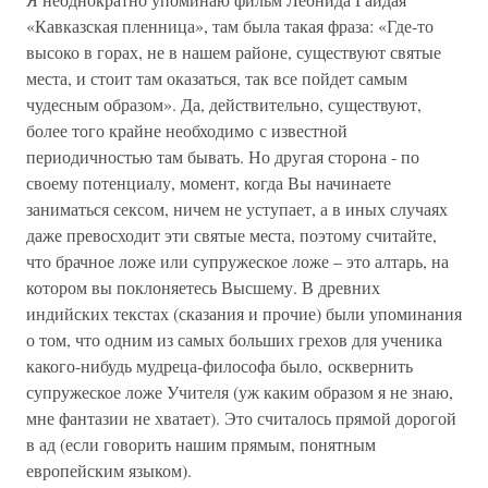
«Кавказская пленница», там была такая фраза: «Где-то
высоко в горах, не в нашем районе, существуют святые
места, и стоит там оказаться, так все пойдет самым
чудесным образом». Да, действительно, существуют,
более того крайне необходимо с известной
периодичностью там бывать. Но другая сторона - по
своему потенциалу, момент, когда Вы начинаете
заниматься сексом, ничем не уступает, а в иных случаях
даже превосходит эти святые места, поэтому считайте,
что брачное ложе или супружеское ложе – это алтарь, на
котором вы поклоняетесь Высшему. В древних
индийских текстах (сказания и прочие) были упоминания
о том, что одним из самых больших грехов для ученика
какого-нибудь мудреца-философа было, осквернить
супружеское ложе Учителя (уж каким образом я не знаю,
мне фантазии не хватает). Это считалось прямой дорогой
в ад (если говорить нашим прямым, понятным
европейским языком).