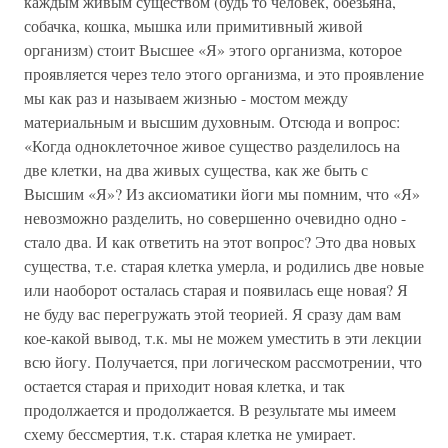
каждым живым существом (будь то человек, обезьяна,
собачка, кошка, мышка или примитивный живой
организм) стоит Высшее «Я» этого организма, которое
проявляется через тело этого организма, и это проявление
мы как раз и называем жизнью - мостом между
материальным и высшим духовным. Отсюда и вопрос:
«Когда одноклеточное живое существо разделилось на
две клетки, на два живых существа, как же быть с
Высшим «Я»? Из аксиоматики йоги мы помним, что «Я»
невозможно разделить, но совершенно очевидно одно -
стало два. И как ответить на этот вопрос? Это два новых
существа, т.е. старая клетка умерла, и родились две новые
или наоборот осталась старая и появилась еще новая? Я
не буду вас перегружать этой теорией. Я сразу дам вам
кое-какой вывод, т.к. мы не можем уместить в эти лекции
всю йогу. Получается, при логическом рассмотрении, что
остается старая и приходит новая клетка, и так
продолжается и продолжается. В результате мы имеем
схему бессмертия, т.к. старая клетка не умирает.