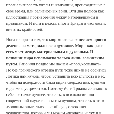
проанализировать ужасы инквизиции, происходившие в
свое время, или религиозных войн. Эти два полюса как
иллюстрация противоречия между материализмом и
идеализмом. И йога в целом, а йоги Триады в частности,
вне этих крайностей.
мир много сложнее чем просто
Йога говорит о том, что
деление на материальное и духовное. Мир - как раз и
есть мост между материальным и духовным. И
познание мира невозможно только лишь логическим
путем
. Рано или поздно мы начнем «пробуксовывать».
Но без логического отрезка пути тоже никак не обойтись.
Логика нам нужна, чтобы устранить всю глупость в нас,
чтобы на поверхности была видна сверхлогика, куда мы
и должны устремиться. Поэтому йоги Триады сочетают в
себе все самое лучшее, что есть, в психологии или
современной науке со всем тем лучшим, что есть в этом
духовным опыте тысячелетий существования
человечества, который мы можем «черпать» из тех или