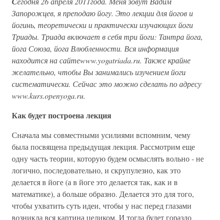
С
егодня 26 апреля 2011года. Меня зовут Вадим
Запорожцев, я преподаю йогу. Это лекции для йогов и
йогинь, теоретически и практически изучающих йоги
Триады. Триада включает в себя три йоги: Тантра йога,
йога Союза, йога Влюбленности. Вся информация
находится на сайте
www.yogatriada.ru
. Также крайне
желательно, чтобы Вы занимались изучением йоги
систематически. Сейчас это можно сделать по адресу
www.kurs.openyoga.ru
.
Как будет построена лекция
Сначала мы совместными усилиями вспомним, чему
была посвящена предыдущая лекция. Рассмотрим еще
одну часть теории, которую будем осмыслять вольно - не
логично, последовательно, и скрупулезно, как это
делается в йоге (а в йоге это делается так, как и в
математике), а больше образно. Делается это для того,
чтобы ухватить суть идеи, чтобы у нас перед глазами
возникла вся картина целиком. И тогда будет гораздо