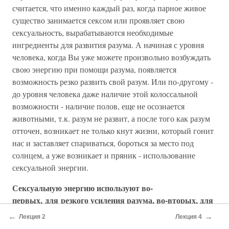
считается, что именно каждый раз, когда парное живое
существо занимается сексом или проявляет свою
сексуальность, вырабатываются необходимые
ингредиенты для развития разума. А начиная с уровня
человека, когда Вы уже можете произвольно возбуждать
свою энергию при помощи разума, появляется
возможность резко развить свой разум. Или по-другому -
до уровня человека даже наличие этой колоссальной
возможности - наличие полов, еще не осознается
животными, т.к. разум не развит, а после того как разум
отточен, возникает не только кнут жизни, который гонит
нас и заставляет спариваться, бороться за место под
солнцем, а уже возникает и пряник - использование
сексуальной энергии.
Сексуальную энергию используют во-
первых, для резкого усиления разума, во-вторых, для
выхода на следующие структуры, которые идут за
←
→
Лекция 2
Лекция 4
разумом.