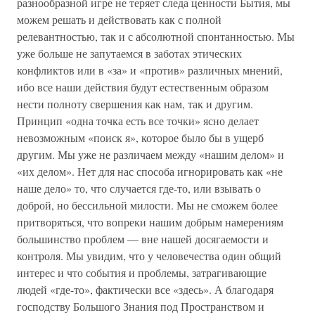
разнообразной игре не теряет следа ценности Бытия, мы
можем решать и действовать как с полной
релевантностью, так и с абсолютной спонтанностью. Мы
уже больше не запутаемся в заботах этических
конфликтов или в «за» и «против» различных мнений,
ибо все наши действия будут естественным образом
нести полноту свершения как нам, так и другим.
Принцип «одна точка есть все точки» ясно делает
невозможным «поиск я», которое было бы в ущерб
другим. Мы уже не различаем между «нашим делом» и
«их делом». Нет для нас способа игнорировать как «не
наше дело» то, что случается где-то, или взывать о
доброй, но бессильной милости. Мы не сможем более
притворяться, что вопреки нашим добрым намерениям
большинство проблем — вне нашей досягаемости и
контроля. Мы увидим, что у человечества один общий
интерес и что события и проблемы, затрагивающие
людей «где-то», фактически все «здесь». А благодаря
господству Большого Знания под Пространством и