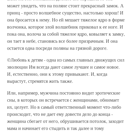
может увидеть, что на поляне стоит прекрасный замок. А
принц - просто волшебное существо, настолько хорош! И
она бросается к нему. Но ей мешает тяжелое ядро в форме
волчонка, которое злой волшебник приковал к ее ноге. И
пока она, волоча за собой тяжелое ядро, ковыляет к замку,
он тает в небе, становясь все более призрачным. И она
остается одна посреди поляны на грязной дороге.
©Любовь к детям - одна из самых главных движущих сил
эволюции Им всегда дают самое лучшее и самое новое.
И, естественно, они к этому привыкают. И, когда
вырастут, стремятся жить также.
Или, например, мужчина постоянно видит эротические
сны, в которых он встречается с женщинами, обнимает
их, целует. Но в самый ответственный момент что-либо
происходит, что не дает ему довести дело до конца -
женщина сбегает от него, обрушивается потолок, заходит
мама и начинает его стыдить и так далее и тому