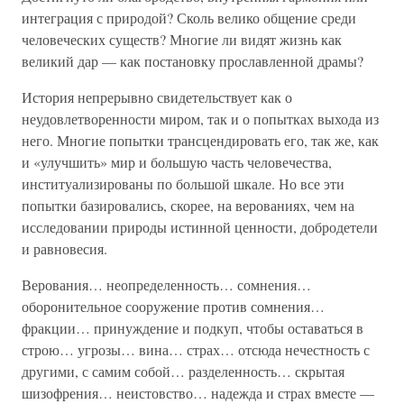
интеграция с природой? Сколь велико общение среди
человеческих существ? Многие ли видят жизнь как
великий дар — как постановку прославленной драмы?
История непрерывно свидетельствует как о
неудовлетворенности миром, так и о попытках выхода из
него. Многие попытки трансцендировать его, так же, как
и «улучшить» мир и большую часть человечества,
институализированы по большой шкале. Но все эти
попытки базировались, скорее, на верованиях, чем на
исследовании природы истинной ценности, добродетели
и равновесия.
Верования… неопределенность… сомнения…
оборонительное сооружение против сомнения…
фракции… принуждение и подкуп, чтобы оставаться в
строю… угрозы… вина… страх… отсюда нечестность с
другими, с самим собой… разделенность… скрытая
шизофрения… неистовство… надежда и страх вместе —