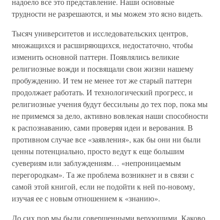
надоело все это представление. Наши основные
трудности не разрешаются, и мы можем это ясно видеть.
Тысяч университетов и исследовательских центров,
множащихся и расширяющихся, недостаточно, чтобы
изменить основной паттерн. Появлялись великие
религиозные вожди и посвящали свои жизни нашему
пробуждению. И тем не менее тот же старый паттерн
продолжает работать. И технологический прогресс, и
религиозные учения будут бессильны до тех пор, пока мы
не примемся за дело, активно вовлекая наши способности
к распознаванию, сами проверяя идеи и верования. В
противном случае все «заявления», как бы они ни были
ценны потенциально, просто ведут к еще большим
суевериям или заблуждениям… «непроницаемым
перегородкам». Та же проблема возникнет и в связи с
самой этой книгой, если не подойти к ней по-новому,
изучая ее с новым отношением к «знанию».
До сих пор мы были совершенными верующими. Каково