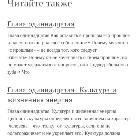
Глава одиннадцатая. Победа над
материализмом
Глава одиннадцатая. Победа над материализмом Все
творение, от мельчайших существ до могущественных
богов, пронизано Богом. Из самого Себя Бог создал эту
Вселенную с ее бесчисленными существами. Каждая
тварь имеет свое законное место, назначенное ей
Господом. Жизнь
ГЛАВА ОДИННАДЦАТАЯ
ГЛАВА ОДИННАДЦАТАЯ Артур Крамер стоял среди
пустыни и ловил рыбу.Невозможно было поверить
глазам, но по мере своего приближения Борис все
отчётливей видел: за барханом стоит Артур,
периодически взмахивает удилищем.Ноги Бориса
увязали в горячем песке. Цель его поисков