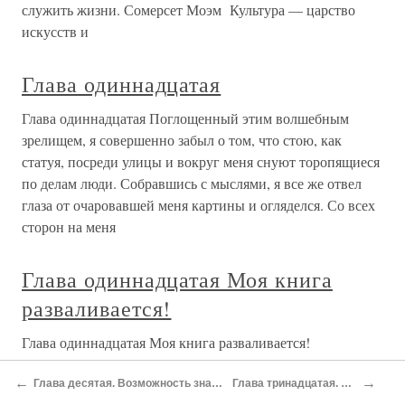
Глава одиннадцатая
Глава одиннадцатая 1Теперь у меня было тёплое, как
оказалось, ратиновое пальто, руки надёжно защищены
перчатками. И сценарий утвердили. Правда, с заменой
рисунков. «Весна, лето, осень — что тут советского? —
подозрительно глянув в глаза, спросил Гошев. — Нет уж,
пусть
ГЛАВА ОДИННАДЦАТАЯ
ГЛАВА ОДИННАДЦАТАЯ Нужно было встать к семи
тридцати, чтобы успеть позавтракать в ресторане.
Предстояла далёкая поездка в Карнакский храм,
посвящённый богу Амону.Я поднялся в шесть. Тихо
оделся, вышел из отеля. Хотелось застать Луксор спящим,
увидеть, как здесь начинается
←
→
Глава десятая. Возможность знания как доминирующей проницательности
Глава тринадцатая. Появление Большого Знания