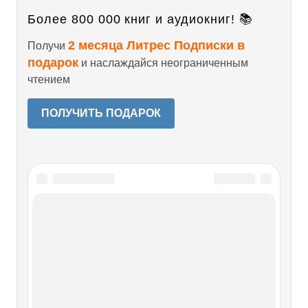
Более 800 000 книг и аудиокниг! 📚
2 месяца Литрес Подписки в
Получи
подарок
и наслаждайся неограниченным
чтением
ПОЛУЧИТЬ ПОДАРОК
Читайте также
Глава одиннадцатая
Глава одиннадцатая Как оставить в прошлом его прошлое
и навести глянец на свое собственное • Почему мужчина