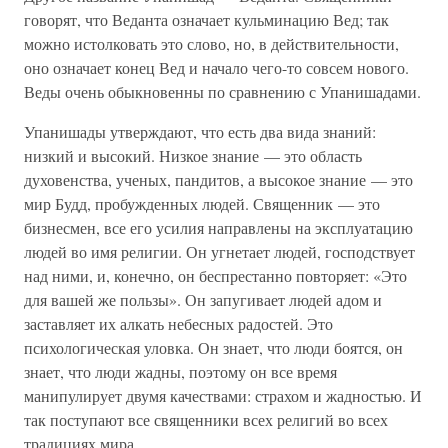
говорят, что Веданта означает кульминацию Вед; так
можно истолковать это слово, но, в действительности,
оно означает конец Вед и начало чего-то совсем нового.
Веды очень обыкновенны по сравнению с Упанишадами.
Упанишады утверждают, что есть два вида знаний:
низкий и высокий. Низкое знание — это область
духовенства, ученых, пандитов, а высокое знание — это
мир Будд, пробужденных людей. Священник — это
бизнесмен, все его усилия направлены на эксплуатацию
людей во имя религии. Он угнетает людей, господствует
над ними, и, конечно, он беспрестанно повторяет: «Это
для вашей же пользы». Он запугивает людей адом и
заставляет их алкать небесных радостей. Это
психологическая уловка. Он знает, что люди боятся, он
знает, что люди жадны, поэтому он все время
манипулирует двумя качествами: страхом и жадностью. И
так поступают все священники всех религий во всех
традициях мира.