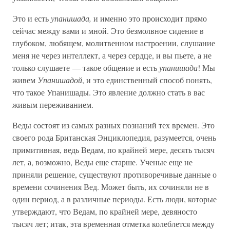
Это и есть
упанишада,
и именно это происходит прямо
сейчас между вами и мной. Это безмолвное сидение в
глубоком, любящем, молитвенном настроении, слушание
меня не через интеллект, а через сердце, и вы пьете, а не
только слушаете — такое общение и есть
упанишада
! Мы
живем
Упанишадой
, и это единственный способ понять,
что такое Упанишады. Это явление должно стать в вас
живым переживанием.
Веды состоят из самых разных познаний тех времен. Это
своего рода Британская Энциклопедия, разумеется, очень
примитивная, ведь Ведам, по крайней мере, десять тысяч
лет, а, возможно, Веды еще старше. Ученые еще не
приняли решение, существуют противоречивые данные о
времени сочинения Вед. Может быть, их сочиняли не в
один период, а в различные периоды. Есть люди, которые
утверждают, что Ведам, по крайней мере, девяносто
тысяч лет; итак, эта временная отметка колеблется между