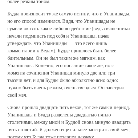
более резким тоном.
Будда произносит ту же самую истину, что и Упанишады,
но его способ изменился. Видя, что Упанишады не
сумели оказать какое-либо воздействие (ведь священники
начали подминать под себя и Упанишады, начав
утверждать, что Упанишады — это всего лишь
комментарии к Ведам), Будде пришлось быть более
бдительным. Он не был таким же мягким, как
Упанишады. Конечно, его послание такое же, но с
момента сочинения Упанишад минуло две или три
тысячи лет, и для Будды было абсолютно ясно одно:
нужно быть очень резким, очень твердым. Он заострил
свой меч.
Снова прошло двадцать пять веков, тот же самый период.
Упанишады и Будда разделены двадцатью пятью
столетиями, между мной и Буддой снова минуло двадцать
пять столетий. Я должен еще сильнее заострить свой меч,
потому что Будда тоже потерпел неудачу.