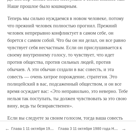
Наше прошлое было кошмарным.
Теперь мы сильно нуждаемся в новом человеке, потому
что прежний человек полностью прогнил. Прежний
человек непрерывно конфликтует в самом себе, он
борется с самим собой. Что бы он ни делал, он все равно
чувствует себя несчастным. Если он прислушивается к
своему внутреннему голосу, то чувствует, что идет
против общества, против сильных людей, против
обычаев. А эти обычаи создали в вас совесть, и эта
совесть — очень хитрое порождение, стратегия. Это
полицейский в вас, подсаженный обществом, и он все
время осуждает вас: «Это неправильно, это неверно. Тебе
нельзя так поступать, ты должен чувствовать за это свою
вину, ведь ты безнравственен».
Если вы следуете за своим голосом, тогда ваша совесть
набрасывается на вас. Она не даст вам отдыха, она будет
←
→
Глава 1 11 октября 1980 года За пределами изменений
Глава 3 11 октября 1980 года Никто ничего не узнает, следуя каким-то путем
мучить вас, она сделает вас несчастными. И вы