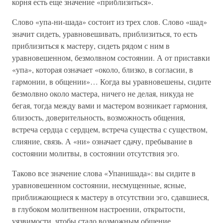
корня есть еще значение «приблизиться».
Слово «упа-ни-шада» состоит из трех слов. Слово «шад»
значит сидеть, уравновешивать, приблизиться, то есть
приблизиться к мастеру, сидеть рядом с ним в
уравновешенном, безмолвном состоянии. А от приставки
«упа», которая означает «около, близко, в согласии, в
гармонии, в общении»… Когда вы уравновешены, сидите
безмолвно около мастера, ничего не делая, никуда не
бегая, тогда между вами и мастером возникает гармония,
близость, доверительность, возможность общения,
встреча сердца с сердцем, встреча существа с существом,
слияние, связь. А «ни» означает сдачу, пребывание в
состоянии молитвы, в состоянии отсутствия эго.
Таково все значение слова «Упанишада»: вы сидите в
уравновешенном состоянии, несмущенные, ясные,
приближающиеся к мастеру в отсутствии эго, сдавшиеся,
в глубоком молитвенном настроении, открытости,
уязвимости, чтобы стало возможным общение.