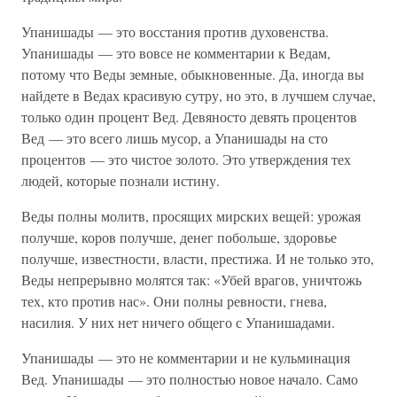
Упанишады — это восстания против духовенства.
Упанишады — это вовсе не комментарии к Ведам,
потому что Веды земные, обыкновенные. Да, иногда вы
найдете в Ведах красивую сутру, но это, в лучшем случае,
только один процент Вед. Девяносто девять процентов
Вед — это всего лишь мусор, а Упанишады на сто
процентов — это чистое золото. Это утверждения тех
людей, которые познали истину.
Веды полны молитв, просящих мирских вещей: урожая
получше, коров получше, денег побольше, здоровье
получше, известности, власти, престижа. И не только это,
Веды непрерывно молятся так: «Убей врагов, уничтожь
тех, кто против нас». Они полны ревности, гнева,
насилия. У них нет ничего общего с Упанишадами.
Упанишады — это не комментарии и не кульминация
Вед. Упанишады — это полностью новое начало. Само