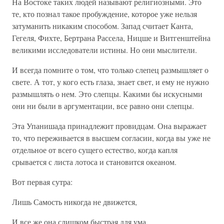
На Востоке таких людей называют религиозными. Это
те, кто познал такое пробуждение, которое уже нельзя
затуманить никаким способом. Запад считает Канта,
Гегеля, Фихте, Бертрана Рассела, Ницше и Витгенштейна
великими исследователи истины. Но они мыслители.
И всегда помните о том, что только слепец размышляет о
свете. А тот, у кого есть глаза, знает свет, и ему не нужно
размышлять о нем. Это слепцы. Какими бы искусными
они ни были в аргументации, все равно они слепцы.
Эта Упанишада принадлежит провидцам. Она выражает
то, что переживается в высшем согласии, когда вы уже не
отдельное от всего сущего естество, когда капля
срывается с листа лотоса и становится океаном.
Вот первая сутра:
Лишь Самость никогда не движется,
И все же она слишком быстрая для ума.