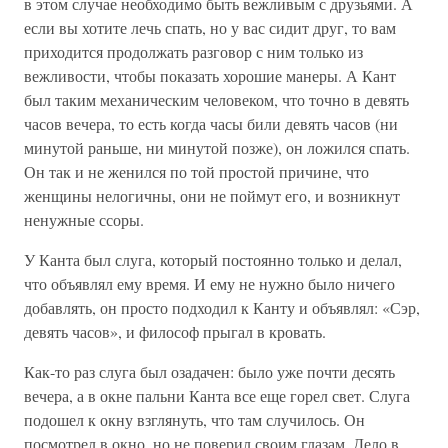
в этом случае необходимо быть вежливым с друзьями. А
если вы хотите лечь спать, но у вас сидит друг, то вам
приходится продолжать разговор с ним только из
вежливости, чтобы показать хорошие манеры. А Кант
был таким механическим человеком, что точно в девять
часов вечера, то есть когда часы били девять часов (ни
минутой раньше, ни минутой позже), он ложился спать.
Он так и не женился по той простой причине, что
женщины нелогичны, они не поймут его, и возникнут
ненужные ссоры.
У Канта был слуга, который постоянно только и делал,
что объявлял ему время. И ему не нужно было ничего
добавлять, он просто подходил к Канту и объявлял: «Сэр,
девять часов», и философ прыгал в кровать.
Как-то раз слуга был озадачен: было уже почти десять
вечера, а в окне пальни Канта все еще горел свет. Слуга
подошел к окну взглянуть, что там случилось. Он
посмотрел в окно, но не поверил своим глазам. Дело в