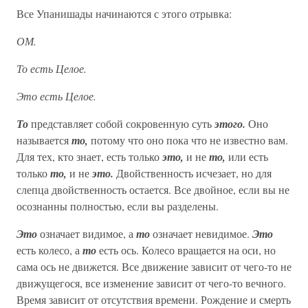
Все Упанишады начинаются с этого отрывка:
ОМ.
То есть Целое.
Это есть Целое.
То
представляет собой сокровенную суть
этого.
Оно
называется
то,
потому что оно пока что не известно вам.
Для тех, кто знает, есть только
это,
и не
то,
или есть
только
то,
и не
это.
Двойственность исчезает, но для
слепца двойственность остается. Все двойное, если вы не
осознанны полностью, если вы разделены.
Это
означает видимое, а
то
означает невидимое.
Это
есть колесо, а
то
есть ось. Колесо вращается на оси, но
сама ось не движется. Все движение зависит от чего-то не
движущегося, все изменение зависит от чего-то вечного.
Время зависит от отсутствия времени. Рождение и смерть