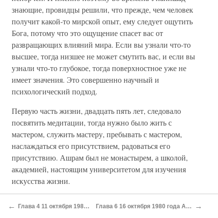
знающие, провидцы решили, что прежде, чем человек
получит какой-то мирской опыт, ему следует ощутить
Бога, потому что это ощущение спасет вас от
развращающих влияний мира. Если вы узнали что-то
высшее, тогда низшее не может смутить вас, и если вы
узнали что-то глубокое, тогда поверхностное уже не
имеет значения. Это совершенно научный и
психологический подход.
Первую часть жизни, двадцать пять лет, следовало
посвятить медитации, тогда нужно было жить с
мастером, служить мастеру, пребывать с мастером,
наслаждаться его присутствием, радоваться его
присутствию. Ашрам был не монастырем, а школой,
академией, настоящим университетом для изучения
искусства жизни.
А когда спустя двадцать пять лет начиналась вторая
←
→
Глава 4 11 октября 1980 года Сдача исходит из сердца
Глава 6 16 октября 1980 года Абсолютная любовь, абсолютная свобода
стадия… а она называлась стадией домовладельца,