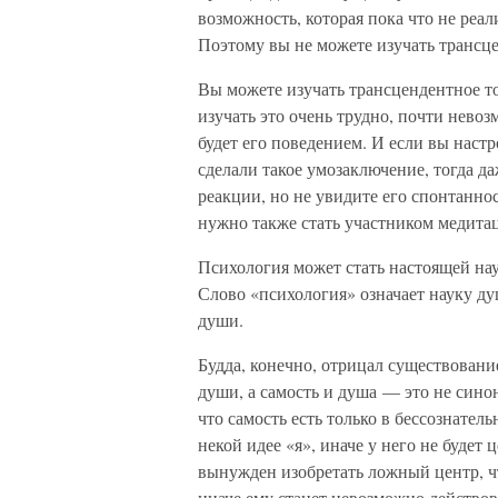
возможность, которая пока что не реал
Поэтому вы не можете изучать трансц
Вы можете изучать трансцендентное тол
изучать это очень трудно, почти невоз
будет его поведением. И если вы настр
сделали такое умозаключение, тогда д
реакции, но не увидите его спонтаннос
нужно также стать участником медита
Психология может стать настоящей наук
Слово «психология» означает науку д
души.
Будда, конечно, отрицал существование
души, а самость и душа — это не сино
что самость есть только в бессознател
некой идее «я», иначе у него не будет 
вынужден изобретать ложный центр, чт
иначе ему станет невозможно действов