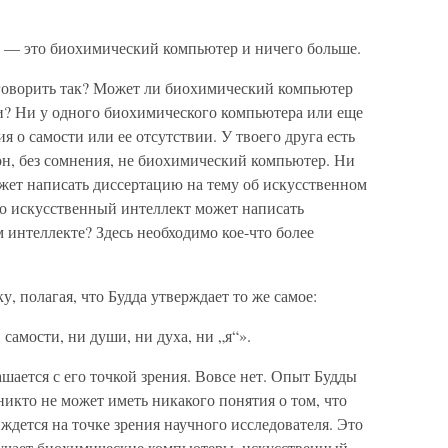
ек — это биохимический компьютер и ничего больше.
оворить так? Может ли биохимический компьютер
и? Ни у одного биохимического компьютера или еще
я о самости или ее отсутствии. У твоего друга есть
 он, без сомнения, не биохимический компьютер. Ни
ет написать диссертацию на тему об искусственном
то искусственный интеллект может написать
 интеллекте? Здесь необходимо кое-что более
, полагая, что Будда утверждает то же самое:
 самости, ни души, ни духа, ни „я“».
ашается с его точкой зрения. Вовсе нет. Опыт Будды
никто не может иметь никакого понятия о том, что
ждется на точке зрения научного исследователя. Это
изучает биохимические компьютеры, искусственный