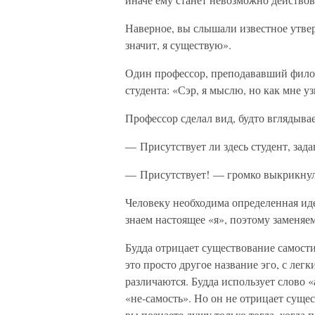
Наверное, вы слышали известное утвер
значит, я существую».
Один профессор, преподававший филос
студента: «Сэр, я мыслю, но как мне уз
Профессор сделал вид, будто вглядыва
— Присутствует ли здесь студент, зад
— Присутствует! — громко выкрикнул 
Человеку необходима определенная иде
знаем настоящее «я», поэтому заменяе
Будда отрицает существование самости,
это просто другое название эго, с лег
различаются. Будда использует слово «а
«не-самость». Но он не отрицает сущес
вы познаете душу только тогда, когда 