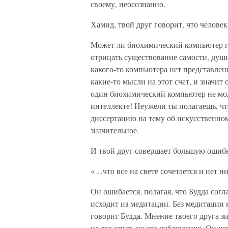
своему, неосознанно.
Хамид, твой друг говорит, что челов
Может ли биохимический компьютер г
отрицать существование самости, душ
какого-то компьютера нет представлени
какие-то мысли на этот счет, и значит
один биохимический компьютер не мож
интеллекте! Неужели ты полагаешь, ч
диссертацию на тему об искусственном
значительное.
И твой друг совершает большую ошибку
«…что все на свете сочетается и нет ни
Он ошибается, полагая, что Будда согл
исходит из медитации. Без медитации 
говорит Будда. Мнение твоего друга зи
не его опыт, не его наблюдение. Он 