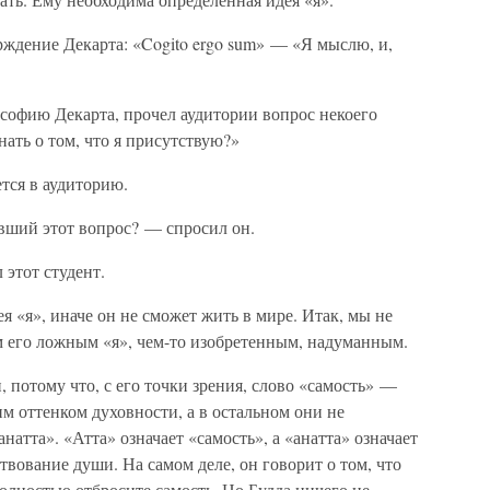
ждение Декарта: «Cogito ergo sum» — «Я мыслю, и,
офию Декарта, прочел аудитории вопрос некоего
нать о том, что я присутствую?»
ется в аудиторию.
авший этот вопрос? — спросил он.
этот студент.
я «я», иначе он не сможет жить в мире. Итак, мы не
м его ложным «я», чем-то изобретенным, надуманным.
 потому что, с его точки зрения, слово «самость» —
ким оттенком духовности, а в остальном они не
натта». «Атта» означает «самость», а «анатта» означает
твование души. На самом деле, он говорит о том, что
полностью отбросите самость. Но Будда ничего не