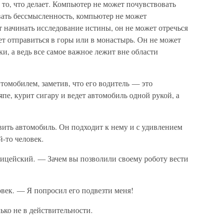
то, что делает. Компьютер не может почувствовать
вать бессмысленность, компьютер не может
 начинать исследование истины, он не может отречься
жет отправиться в горы или в монастырь. Он не может
и, а ведь все самое важное лежит вне области
томобилем, заметив, что его водитель — это
пе, курит сигару и ведет автомобиль одной рукой, а
вить автомобиль. Он подходит к нему и с удивлением
й-то человек.
ицейский. — Зачем вы позволили своему роботу вести
овек. — Я попросил его подвезти меня!
лько не в действительности.