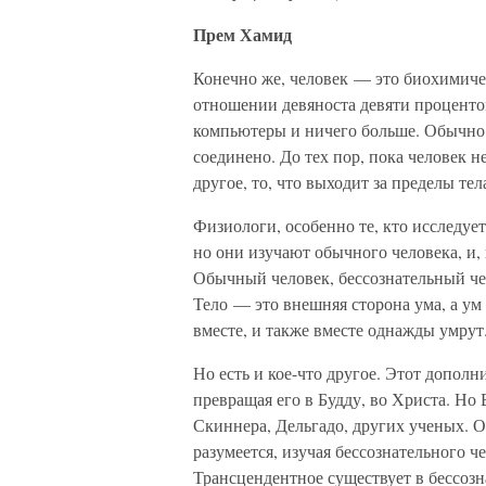
Прем Хамид
Конечно же, человек — это биохимичес
отношении девяноста девяти проценто
компьютеры и ничего больше. Обычно ч
соединено. До тех пор, пока человек н
другое, то, что выходит за пределы тел
Физиологи, особенно те, кто исследует
но они изучают обычного человека, и,
Обычный человек, бессознательный чел
Тело — это внешняя сторона ума, а ум
вместе, и также вместе однажды умрут
Но есть и кое-что другое. Этот допол
превращая его в Будду, во Христа. Но
Скиннера, Дельгадо, других ученых. О
разумеется, изучая бессознательного ч
Трансцендентное существует в бессозн