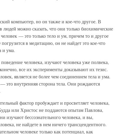
кий компьютер, но он также и кое-что другое. В
в людей можно сказать, что они только биохимические
еловек — это только тело и ум, причем то и другое
е погрузится в медитацию, он не найдет это кое-что
а и ума.
 поведение человека, изучают человека уже полвека,
 конечно, все их эксперименты доказывают их тезис.
овек, является не более чем соединением тела и ума.
 — это внутренняя сторона тела. Они рождаются
.
нительный фактор пробуждает и просветляет человека,
 Будда или Христос не поддаются опытам Павлова,
ни изучают бессознательного человека, и вы,
еловека, не найдете в нем ничего трансцендентного.
ательном человеке только как потенциал, как