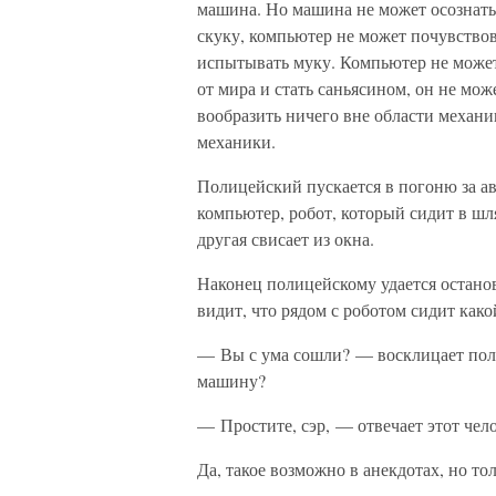
машина. Но машина не может осознать 
скуку, компьютер не может почувство
испытывать муку. Компьютер не может
от мира и стать саньясином, он не мо
вообразить ничего вне области механик
механики.
Полицейский пускается в погоню за ав
компьютер, робот, который сидит в шля
другая свисает из окна.
Наконец полицейскому удается остано
видит, что рядом с роботом сидит како
— Вы с ума сошли? — восклицает пол
машину?
— Простите, сэр, — отвечает этот чел
Да, такое возможно в анекдотах, но то