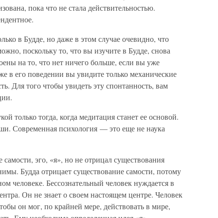
изована, пока что не стала действительностью.
ендентное.
ько в Будде, но даже в этом случае очевидно, что
можно, поскольку то, что вы изучите в Будде, снова
оены на то, что нет ничего больше, если вы уже
аже в его поведении вы увидите только механические
ть. Для того чтобы увидеть эту спонтанность, вам
ции.
ой только тогда, когда медитация станет ее основой.
уши. Современная психология — это еще не наука
 самости, эго, «я», но не отрицал существования
нимы. Будда отрицает существование самости, потому
ьном человеке. Бессознательный человек нуждается в
центра. Он не знает о своем настоящем центре. Человек
обы он мог, по крайней мере, действовать в мире,
ать. Ему необходима определенная идея «я».