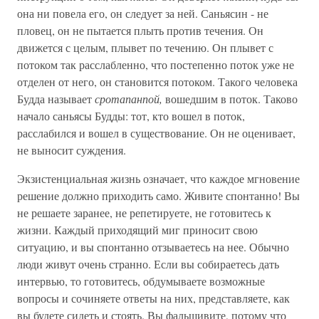
она ни повела его, он следует за ней. Саньясин - не
пловец, он не пытается плыть против течения. Он
движется с целым, плывет по течению. Он плывет с
потоком так расслабленно, что постепенно поток уже не
отделен от него, он становится потоком. Такого человека
Будда называет
сротапанпой,
вошедшим в поток. Таково
начало саньясы Будды: тот, кто вошел в поток,
расслабился и вошел в существование. Он не оценивает,
не выносит суждения.
Экзистенциальная жизнь означает, что каждое мгновение
решение должно приходить само. Живите спонтанно! Вы
не решаете заранее, не репетируете, не готовитесь к
жизни. Каждый приходящий миг приносит свою
ситуацию, и вы спонтанно отзываетесь на нее. Обычно
люди живут очень странно. Если вы собираетесь дать
интервью, то готовитесь, обдумываете возможные
вопросы и сочиняете ответы на них, представляете, как
вы будете сидеть и стоять. Вы фальшивите, потому что