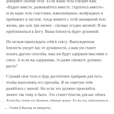
доверяют своему телу. Если ваши тела говорят вам:
«Будьте вместе, развивайтесь вместе, струитесь вместе»,
если ваше тело счастливо, взволнованно, возбуждено и
пребывает в экстазе, тогда живите с этой женщиной всю
жизнь, две или три жизни - сколько угодно жизней. И вы
приближаться к Богу. Ваша близость будет духовной.
Но нельзя принуждать себя к сексу. Вынужденная
близость уведет вас от духовности, а ваш ум станет
искать другие способы, ваш ум будет одержим мыслями о
сексе. А если вы одержимы, то разве сможете духовно
расти?
Слушай свое тело и будь достаточно храбрым для того,
чтобы выполнять его просьбы. Я не советую тебе
разойтись с женой. Но если это должно произойти,
значит так тому и быть. Это станет благом для вас обоих.
Хотя бы этим ты будешь обязан жене. Если ты заботишься
о ней и уже не любишь, то должен сказать ей об этом. В
←
Глава 9 Выход за пределы
глубокой печали... Разлука будет грустной, но что