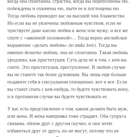
когда она спонтанна, страстна, когда вы переполнены ею,
побеждены и охвачены ею, пьете ее и поглощены ею.
Тогда любовь приводит вас на высший пик блаженства.
Но если вы не увлечены любовным чувством, если не
чувствуете даже каплю любви к жене или мужу, и все же
спите с «законной половиной»... Тогда верно английское
выражение «делать любовь» (to make love). Тогда вы
именно
делаете любовь,
она не спонтанна. Такая любовь
уродлива, как проституция. Суть дела не в том, с кем вы
спите. Это проституция, преступление. В любом случае
вы не станете так более духовным. Вы лишь еще больше
подавите себя в сексуальном отношении, вот и все. Если
вы станет спать с кем-нибудь, то будете чувствовать вину,
и в противном случае вы будете чувствовать ее.
У вас есть представление о том, каким должен быть муж,
или жена. И жена наверняка тоже страдает. Оба супруга
связаны, обоим друг с другом скучно, и они хотят
избавиться друг от друга, но не могут, потому что не