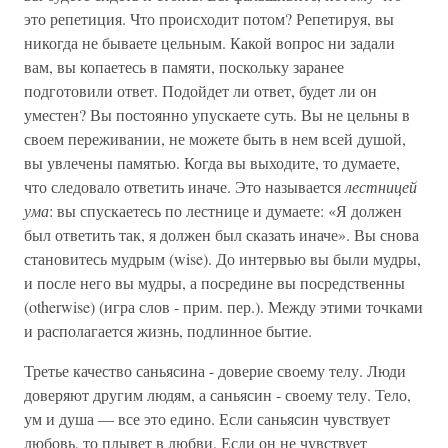
это репетиция. Что происходит потом? Репетируя, вы
никогда не бываете цельным. Какой вопрос ни задали
вам, вы копаетесь в памяти, поскольку заранее
подготовили ответ. Подойдет ли ответ, будет ли он
уместен? Вы постоянно упускаете суть. Вы не цельны в
своем переживании, не можете быть в нем всей душой,
вы увлечены памятью. Когда вы выходите, то думаете,
что следовало ответить иначе. Это называется
лестницей
ума
: вы спускаетесь по лестнице и думаете: «Я должен
был ответить так, я должен был сказать иначе». Вы снова
становитесь мудрым (wise). До интервью вы были мудры,
и после него вы мудры, а посредине вы посредственны
(otherwise) (игра слов - прим. пер.). Между этими точками
и располагается жизнь, подлинное бытие.
Третье качество саньясина - доверие своему телу. Люди
доверяют другим людям, а саньясин - своему телу. Тело,
ум и душа — все это едино. Если саньясин чувствует
любовь, то плывет в любви. Если он не чувствует