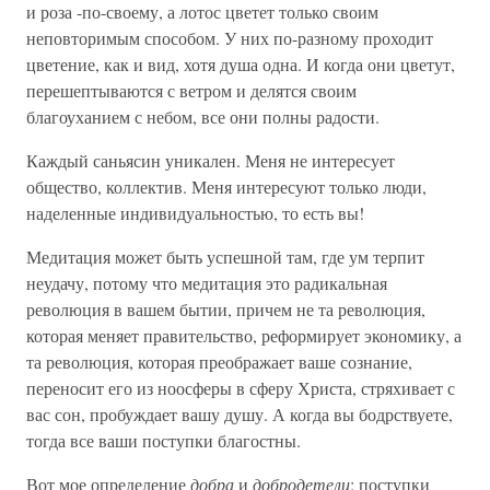
и роза -по-своему, а лотос цветет только своим
неповторимым способом. У них по-разному проходит
цветение, как и вид, хотя душа одна. И когда они цветут,
перешептываются с ветром и делятся своим
благоуханием с небом, все они полны радости.
Каждый саньясин уникален. Меня не интересует
общество, коллектив. Меня интересуют только люди,
наделенные индивидуальностью, то есть вы!
Медитация может быть успешной там, где ум терпит
неудачу, потому что медитация это радикальная
революция в вашем бытии, причем не та революция,
которая меняет правительство, реформирует экономику, а
та революция, которая преображает ваше сознание,
переносит его из ноосферы в сферу Христа, стряхивает с
вас сон, пробуждает вашу душу. А когда вы бодрствуете,
тогда все ваши поступки благостны.
Вот мое определение
добра
и
добродетели
: поступки