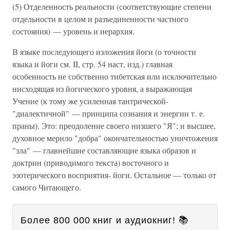
(5) Отделенность реальности (соответствующие степени
отдельности в целом и разъединенности частного
состояния) — уровень и иерархия.
В языке последующего изложения йоги (о точности
языка и йоги см. II, стр. 54 наст, изд.) главная
особенность не собственно тибетская или исключительно
нисходящая из йогического уровня, а выражающая
Учение (к тому же усиленная тантрической-
"диалектичной" — принципа сознания и энергии т. е.
праны). Это: преодоление своего низшего "Я"; и высшее,
духовное мерило "добра" окончательностью уничтожения
"зла" — главнейшие составляющие языка образов и
доктрин (приводимого текста) восточного и
эзотерического восприятия- йоги. Остальное — только от
самого Читающего.
Более 800 000 книг и аудиокниг! 📚