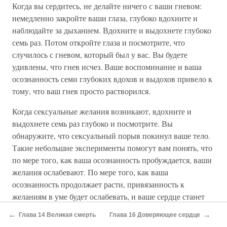
Когда вы сердитесь, не делайте ничего с ваши гневом:
немедленно закройте ваши глаза, глубоко вдохните и
наблюдайте за дыханием. Вдохните и выдохнете глубоко
семь раз. Потом откройте глаза и посмотрите, что
случилось с гневом, который был у вас. Вы будете
удивлены, что гнев исчез. Ваше воспоминание и ваша
осознанность семи глубоких вдохов и выдохов привело к
тому, что ваш гнев просто растворился.
Когда сексуальные желания возникают, вдохните и
выдохнете семь раз глубоко и посмотрите. Вы
обнаружите, что сексуальный порыв покинул ваше тело.
Такие небольшие эксперименты помогут вам понять, что
по мере того, как ваша осознанность пробуждается, ваши
желания ослабевают. По мере того, как ваша
осознанность продолжает расти, привязанность к
желаниям в уме будет ослабевать, и ваше сердце станет
чистым. Если вы хотите освободиться от чего-то, не
←
→
Глава 14 Великая смерть
Глава 16 Доверяющее сердце
боритесь с этим, вместо этого, помните о том, чтобы