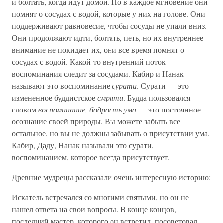
и болтать, когда идут домой. Но в каждое мгновение они
помнят о сосудах с водой, которые у них на голове. Они
поддерживают равновесие, чтобы сосуды не упали вниз.
Они продолжают идти, болтать, петь, но их внутреннее
внимание не покидает их, они все время помнят о
сосудах с водой. Какой-то внутренний поток
воспоминания следит за сосудами. Кабир и Нанак
называют это воспоминание
сурати
. Сурати — это
измененное буддистское
смрити
. Будда пользовался
словом
воспоминание, бодрость ума
— это постоянное
осознание своей природы. Вы можете забыть все
остальное, но вы не должны забывать о присутствии ума.
Кабир, Даду, Нанак называли это сурати,
воспоминанием, которое всегда присутствует.
Древние мудрецы рассказали очень интересную историю:
Искатель встречался со многими святыми, но он не
нашел ответа на свои вопросы. В конце концов,
последний мастер, которого он встретил, посоветовал