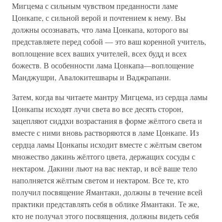
Мигцема с сильным чувством преданности ламе
Цонкапе, с сильной верой и почтением к нему. Вы
должны осознавать, что лама Цонкапа, которого вы
представляете перед собой — это ваш коренной учитель,
воплощение всех ваших учителей, всех будд и всех
божеств. В особенности лама Цонкапа—воплощение
Манджушри, Авалокитешвары и Ваджрапани.
Затем, когда вы читаете мантру Мигцема, из сердца ламы
Цонкапы исходят лучи света во все десять сторон,
зацепляют сиддхи возрастания в форме жёлтого света и
вместе с ними вновь растворяются в ламе Цонкапе. Из
сердца ламы Цонкапы исходит вместе с жёлтым светом
множество дакинь жёлтого цвета, держащих сосуды с
нектаром. Дакини льют на вас нектар, и всё ваше тело
наполняется жёлтым светом и нектаром. Все те, кто
получил посвящение Ямантаки, должны в течение всей
практики представлять себя в облике Ямантаки. Те же,
кто не получал этого посвящения, должны видеть себя