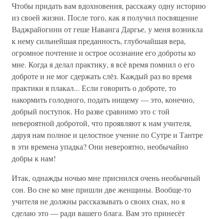
Чтобы придать вам вдохновения, расскажу одну историю
из своей жизни. После того, как я получил посвящение
Ваджрайогини от геше Наванга Даргье, у меня возникла
к нему сильнейшая преданность, глубочайшая вера,
огромное почтение и острое осознание его доброты ко
мне. Когда я делал практику, я всё время помнил о его
доброте и не мог сдержать слёз. Каждый раз во время
практики я плакал... Если говорить о доброте, то
накормить голодного, подать нищему — это, конечно,
добрый поступок. Но разве сравнимо это с той
невероятной добротой, что проявляют к нам учителя,
даруя нам полное и целостное учение по Сутре и Тантре
в эти времена упадка? Они невероятно, необычайно
добры к нам!
Итак, однажды ночью мне приснился очень необычный
сон. Во сне ко мне пришли две женщины. Вообще-то
учителя не должны рассказывать о своих снах, но я
сделаю это — ради вашего блага. Вам это принесёт