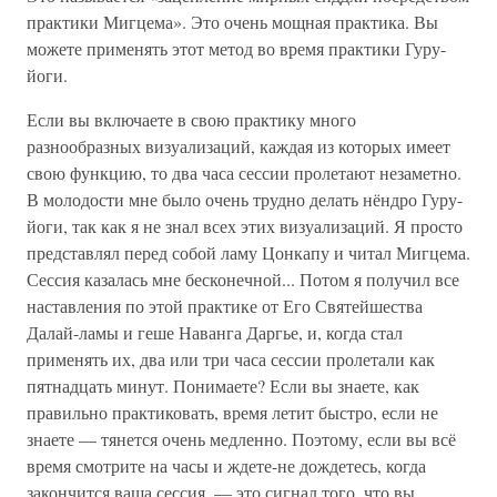
практики Мигцема». Это очень мощная практика. Вы
можете применять этот метод во время практики Гуру-
йоги.
Если вы включаете в свою практику много
разнообразных визуализаций, каждая из которых имеет
свою функцию, то два часа сессии пролетают незаметно.
В молодости мне было очень трудно делать нёндро Гуру-
йоги, так как я не знал всех этих визуализаций. Я просто
представлял перед собой ламу Цонкапу и читал Мигцема.
Сессия казалась мне бесконечной... Потом я получил все
наставления по этой практике от Его Святейшества
Далай-ламы и геше Наванга Даргье, и, когда стал
применять их, два или три часа сессии пролетали как
пятнадцать минут. Понимаете? Если вы знаете, как
правильно практиковать, время летит быстро, если не
знаете — тянется очень медленно. Поэтому, если вы всё
время смотрите на часы и ждете-не дождетесь, когда
закончится ваша сессия, — это сигнал того, что вы