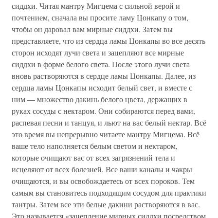
сиддхи. Читая мантру Мигцема с сильной верой и
почтением, сначала вы просите ламу Цонкапу о том,
чтобы он даровал вам мирные сиддхи. Затем вы
представляете, что из сердца ламы Цонкапы во все десять
сторон исходят лучи света и зацепляют все мирные
сиддхи в форме белого света. После этого лучи света
вновь растворяются в сердце ламы Цонкапы. Далее, из
сердца ламы Цонкапы исходит белый свет, и вместе с
ним — множество дакинь белого цвета, держащих в
руках сосуды с нектаром. Они собираются перед вами,
распевая песни и танцуя, и льют на вас белый нектар. Всё
это время вы непрерывно читаете мантру Мигцема. Всё
ваше тело наполняется белым светом и нектаром,
которые очищают вас от всех загрязнений тела и
исцеляют от всех болезней. Все ваши каналы и чакры
очищаются, и вы освобождаетесь от всех пороков. Тем
самым вы становитесь подходящим сосудом для практики
тантры. Затем все эти белые дакини растворяются в вас.
Это называется «зацепление мирных сиддхи посредством