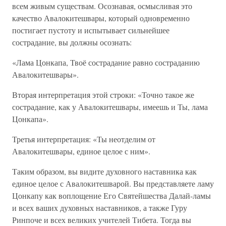
всем живым существам. Осознавая, осмысливая это
качество Авалокитешвары, который одновременно
постигает пустоту и испытывает сильнейшее
сострадание, вы должны осознать:
«Лама Цонкапа, Твоё сострадание равно состраданию
Авалокитешвары».
Вторая интерпретация этой строки: «Точно такое же
сострадание, как у Авалокитешвары, имеешь и Ты, лама
Цонкапа».
Третья интерпретация: «Ты неотделим от
Авалокитешвары, единое целое с ним».
Таким образом, вы видите духовного наставника как
единое целое с Авалокитешварой. Вы представляете ламу
Цонкапу как воплощение Его Святейшества Далай-ламы
и всех ваших духовных наставников, а также Гуру
Ринпоче и всех великих учителей Тибета. Тогда вы