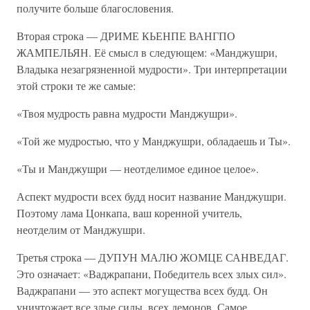
получите больше благословения.
Вторая строка — ДРИМЕ КЬЕНПЕ ВАНГПО
ЖАМПЕЛЬЯН. Её смысл в следующем: «Манджушри,
Владыка незагрязненной мудрости». Три интерпретации
этой строки те же самые:
«Твоя мудрость равна мудрости Манджушри».
«Той же мудростью, что у Манджушри, обладаешь и Ты».
«Ты и Манджушри — неотделимое единое целое».
Аспект мудрости всех будд носит название Манджушри.
Поэтому лама Цонкапа, ваш коренной учитель,
неотделим от Манджушри.
Третья строка — ДУПУН МАЛЮ ЖОМЦЕ САНВЕДАГ.
Это означает: «Ваджрапани, Победитель всех злых сил».
Ваджрапани — это аспект могущества всех будд. Он
уничтожает все злые силы, всех демонов. Самое