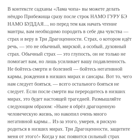
В контексте садханы «Лама чопа» вы можете делать
нёндро Прибежища сразу после строк НАМО ГУРУ БЭ
НАМО БУДДАЯ..., но перед тем как начать чтение
мантры, вам необходимо породить в себе два чувства —
страх и веру в Три Драгоценности. Страх, о котором идёт
речь, — это не обычный, мирской, а особый, духовный
страх. Обычный страх — это глупость, он не только не
помогает вам, но лишь усиливает вашу подавленность.
Не бойтесь смерти и болезней — бойтесь негативной
кармы, рождения в низших мирах и сансары. Вот то, чего
нам следует бояться, — всего остального бояться не
следует. Если после смерти вы переродитесь в низших
мирах, это будет настоящей трагедией. Размышляйте
следующим образом: «Ныне я обрёл драгоценную
человеческую жизнь, но накопил очень много
негативной кармы... Из-за этого, умерев, я рискую
родиться в низших мирах. Три Драгоценности, защитите
меня от этого!» Когда у вас появится сильный страх