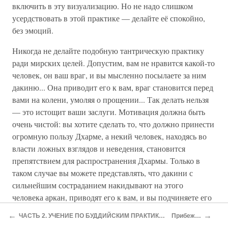
включить в эту визуализацию. Но не надо слишком
усердствовать в этой практике — делайте её спокойно,
без эмоций.
Никогда не делайте подобную тантрическую практику
ради мирских целей. Допустим, вам не нравится какой-то
человек, он ваш враг, и вы мысленно посылаете за ним
дакиню... Она приводит его к вам, враг становится перед
вами на колени, умоляя о прощении... Так делать нельзя
— это истощит ваши заслуги. Мотивация должна быть
очень чистой: вы хотите сделать то, что должно принести
огромную пользу Дхарме, а некий человек, находясь во
власти ложных взглядов и неведения, становится
препятствием для распространения Дхармы. Только в
таком случае вы можете представлять, что дакини с
сильнейшим состраданием накидывают на этого
человека аркан, приводят его к вам, и вы подчиняете его
себе. В принципе, вы можете представлять, что дакини
←
→
ЧАСТЬ 2. УЧЕНИЕ ПО БУДДИЙСКИМ ПРАКТИКАМ НЁНДРО
Прибежище
собирают перед вами всех живых существ, которые