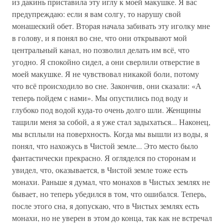
из дакинь приставила эту иглу к моей макушке. Я вас
предупреждаю: если я вам солгу, то нарушу свой
монашеский обет. Вторая начала забивать эту иголку мне
в голову, и я понял во сне, что они открывают мой
центральный канал, но позволил делать им всё, что
угодно. Я спокойно сидел, а они сверлили отверстие в
моей макушке. Я не чувствовал никакой боли, потому
что всё происходило во сне. Закончив, они сказали: «А
теперь пойдем с нами». Мы опустились под воду и
глубоко под водой куда-то очень долго шли. Женщины
тащили меня за собой, а я уже стал задыхаться... Наконец,
мы всплыли на поверхность. Когда мы вышли из воды, я
понял, что нахожусь в Чистой земле... Это место было
фантастически прекрасно. Я огляделся по сторонам и
увидел, что, оказывается, в Чистой земле тоже есть
монахи. Раньше я думал, что монахов в Чистых землях не
бывает, но теперь убедился в том, что ошибался. Теперь,
после этого сна, я допускаю, что в Чистых землях есть
монахи, но не уверен в этом до конца, так как не встречал