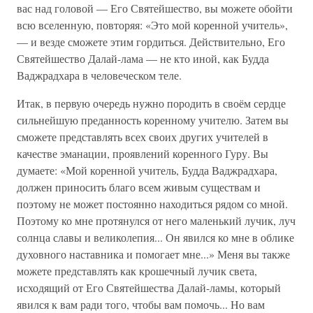
вас над головой — Его Святейшество, вы можете обойти
всю вселенную, повторяя: «Это мой коренной учитель»,
— и везде сможете этим гордиться. Действительно, Его
Святейшество Далай-лама — не кто иной, как Будда
Ваджрадхара в человеческом теле.
Итак, в первую очередь нужно породить в своём сердце
сильнейшую преданность коренному учителю. Затем вы
сможете представлять всех своих других учителей в
качестве эманации, проявлений коренного Гуру. Вы
думаете: «Мой коренной учитель, Будда Ваджрадхара,
должен приносить благо всем живым существам и
поэтому не может постоянно находиться рядом со мной.
Поэтому ко мне протянулся от него маленький лучик, луч
солнца славы и великолепия... Он явился ко мне в облике
духовного наставника и помогает мне...» Меня вы также
можете представлять как крошечный лучик света,
исходящий от Его Святейшества Далай-ламы, который
явился к вам ради того, чтобы вам помочь... Но вам