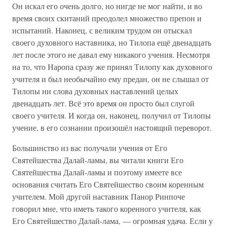
Он искал его очень долго, но нигде не мог найти, и во
время своих скитаний преодолел множество препон и
испытаний. Наконец, с великим трудом он отыскал
своего духовного наставника, но Тилопа ещё двенадцать
лет после этого не давал ему никакого учения. Несмотря
на то, что Наропа сразу же принял Тилопу как духовного
учителя и был необычайно ему предан, он не слышал от
Тилопы ни слова духовных наставлений целых
двенадцать лет. Всё это время он просто был слугой
своего учителя. И когда он, наконец, получил от Тилопы
учение, в его сознании произошёл настоящий переворот.
Большинство из вас получали учения от Его
Святейшества Далай-ламы, вы читали книги Его
Святейшества Далай-ламы и поэтому имеете все
основания считать Его Святейшество своим коренным
учителем. Мой другой наставник Панор Ринпоче
говорил мне, что иметь такого коренного учителя, как
Его Святейшество Далай-лама, — огромная удача. Если у