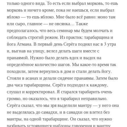
только одного вида. То есть если выбрал морковь, то ешь
морковь и ничего кроме, пока не наешься, если выбрал
яблоко — то ешь яблоко. Мне было всё равно: моно там
или сыро, главное — не овсянка… Также
предполагалось, что весь семинар мы будем молчать и
соблюдать строгий режим. Из практик: тарабарщина и
йога Атмана. В первый день Серёга поднял нас в 3 утра
и, выгнав на улицу, велел делать шаги вместе с
пранаямой. Нужно было делать вдох и выдох на
определённое количество шагов. Мы какое-то время так
походили, затем вернулись в дом и стали делать йогу.
Стояли в асанах и делали сидячие пранаямы. Затем было
два часа тарабарщины. Серёга подходил к каждому,
слушал и корректировал. Я старался тарабарить очень
громко, но оказалось, что я тарабарил неправильно.
Серёга сказал, что мы зря выделили мантру — у него она
не выделялась до самадхи, и в самадхи он влетел без
мантры, на одной тарабарщине. Он сказал, что нужно
разбивать устоявшиеся шаблоны говорения и мантру