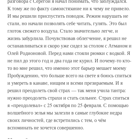
разговора с Серёгой я начал понимать, что заблуждался.
К тому же по факту самоистязание ни к чему не привело.
И мы решили приспустить поводок. Режим нарушать не
стали, но начали позволять себе читать, гулять. Это был
глоток свежего воздуха. Стало значительно легче, и
жизнь забурлила. Почувствовав облегчение, я решил не
останавливаться и скоро уже сидел за столом с Атманом и
Олей Родионовой. Перед нами стояли рюмки с водкой. Я
не пил до этого год и два года не курил. И почему-то кто-
то во мне решил, что именно этот барьер мешает моему
Пробуждению, что больше всего на свете я боюсь спиться
и умереть в канаве, нищим и всеми презираемым. И я
решил преодолеть свой страх — так меня учила тантра:
нужно преодолеть страхи и стать сильнее. Страх спиться
я «преодолевал» с 25 октября по 25 февраля. С помощью
волшебного зелья мы залезли в самые глубокие недра
своих личностей, где встретились с тем, о чём
вспоминать не хочется совершенно.