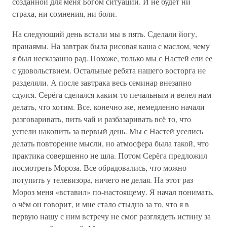
созданной для меня Богом ситуации. И не будет ни
страха, ни сомнения, ни боли.
На следующий день встали мы в пять. Сделали йогу,
пранаямы. На завтрак была рисовая каша с маслом, чему
я был несказанно рад. Похоже, только мы с Настей ели ее
с удовольствием. Остальные ребята нашего восторга не
разделяли. А после завтрака весь семинар внезапно
сдулся. Серёга сделался каким-то печальным и велел нам
делать, что хотим. Все, конечно же, немедленно начали
разговаривать, пить чай и разбазаривать всё то, что
успели накопить за первый день. Мы с Настей уселись
делать повторение мысли, но атмосфера была такой, что
практика совершенно не шла. Потом Серёга предложил
посмотреть Мороза. Все обрадовались, что можно
потупить у телевизора, ничего не делая. На этот раз
Мороз меня «вставил» по-настоящему. Я начал понимать,
о чём он говорит, и мне стало стыдно за то, что я в
первую нашу с ним встречу не смог разглядеть истину за