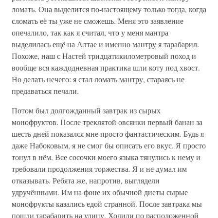
ломать. Она выделится по-настоящему только тогда, когда
сломать её ты уже не сможешь. Меня это заявление
опечалило, так как я считал, что у меня мантра
выделилась ещё на Алтае и именно мантру я тарабарил.
Похоже, наш с Настей тридцатикилометровый поход и
вообще вся каждодневная практика шли коту под хвост.
Но делать нечего: я стал ломать мантру, стараясь не
предаваться печали.
Потом был долгожданный завтрак из сырых
монофруктов. После треклятой овсянки первый банан за
шесть дней показался мне просто фантастическим. Будь я
даже Набоковым, я не смог бы описать его вкус. Я просто
тонул в нём. Все сосочки моего языка тянулись к нему и
требовали продолжения торжества. Я и не думал им
отказывать. Ребята же, напротив, выглядели
удручёнными. Им на фоне их обычной диеты сырые
монофрукты казались едой странной. После завтрака мы
пошли тарабарить на улицу. Ходили по расположенной