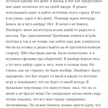
остаться одному без денег и жилья, и вот Бог предоставил
мне шанс испытать это на своей шкуре. Я решил
использовать шанс и найти источник этого страха. И вот
я на улице, один и без денег. Помощи ждать неоткуда.
Боюсь ли я чего-нибудь? Нет. Я ничего не боялся.
Наоборот, меня захлестнула волна какой-то радости и
веселья. Ура, приключения! Пробежав немного вглубь
посёлка и так и не поняв, как найти наш дом, я вернулся
бегом на поляну и решил выйти на её противоположную
сторону. Шёл быстрым шагом. Было полнолуние, и я
вспомнил фильмы про оборотней. Я вообще боялся леса,
а тут весь набор: один в лесу, ночь и полная луна. Но
страха, как ни странно, не было вообще. Наоборот. Было
ощущение, что Бог играет со мной в какую-то весёлую
игру и показывает, что он будет со мной всегда. Я
буквально чувствовал его присутствие, знал, что он со
мной и не бросит меня. Он специально загнал меня сюда,
чтобы показать, что все мои страхи совершенно
беспочвенны. Не нужно бояться, нужно просто идти, что