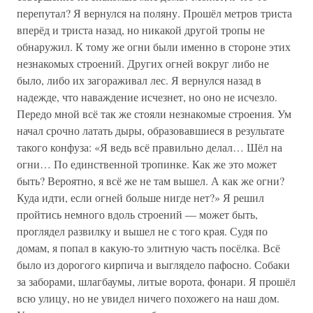
перепутал? Я вернулся на поляну. Прошёл метров триста
вперёд и триста назад, но никакой другой тропы не
обнаружил. К тому же огни были именно в стороне этих
незнакомых строений. Других огней вокруг либо не
было, либо их загораживал лес. Я вернулся назад в
надежде, что наваждение исчезнет, но оно не исчезло.
Передо мной всё так же стояли незнакомые строения. Ум
начал срочно латать дыры, образовавшиеся в результате
такого конфуза: «Я ведь всё правильно делал… Шёл на
огни… По единственной тропинке. Как же это может
быть? Вероятно, я всё же не там вышел. А как же огни?
Куда идти, если огней больше нигде нет?» Я решил
пройтись немного вдоль строений — может быть,
проглядел развилку и вышел не с того края. Судя по
домам, я попал в какую-то элитную часть посёлка. Всё
было из дорогого кирпича и выглядело пафосно. Собаки
за заборами, шлагбаумы, литые ворота, фонари. Я прошёл
всю улицу, но не увидел ничего похожего на наш дом.