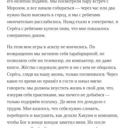
его нелепой подачей. Мы посмотрели пару встреч с
Морозом, и все начали собираться — через час или два
нужно было выезжать в город, и мы с ребятами
окончательно расслабились. Назад ехали в электричке, и
Серёга с ребятами купили пива, что мне показалось
совершенно диким.
На этом мои игры в аскезу не кончились. По
возвращении мы загоняли себя тарабарщиной, не
позволяли себе ни телевизор, ни компьютер, ни даже
книги. Жёстко следовали диете и ни с кем не общались.
Серёга, глядя на нашу жизнь, только посмеивался. Через
какое-то время он пришёл в гости и начал мягко
говорить: мы должны впустить жизнь в свой дом, что,
изнуряя себя практиками, мы ничего не добьёмся —
только подорвём психику. До меня это доходило с
трудом. Мне казалось, что себя нужно сломать,
перебороть и высушить, как делали Хакуин и компания,
чтобы Бог в конце концов заметил меня. Но после