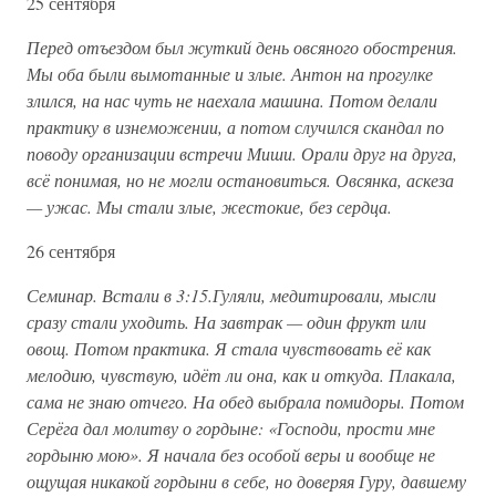
25 сентября
Перед отъездом был жуткий день овсяного обострения.
Мы оба были вымотанные и злые. Антон на прогулке
злился, на нас чуть не наехала машина. Потом делали
практику в изнеможении, а потом случился скандал по
поводу организации встречи Миши. Орали друг на друга,
всё понимая, но не могли остановиться. Овсянка, аскеза
— ужас. Мы стали злые, жестокие, без сердца.
26 сентября
Семинар. Встали в 3:15.Гуляли, медитировали, мысли
сразу стали уходить. На завтрак — один фрукт или
овощ. Потом практика. Я стала чувствовать её как
мелодию, чувствую, идёт ли она, как и откуда. Плакала,
сама не знаю отчего. На обед выбрала помидоры. Потом
Серёга дал молитву о гордыне: «Господи, прости мне
гордыню мою». Я начала без особой веры и вообще не
ощущая никакой гордыни в себе, но доверяя Гуру, давшему