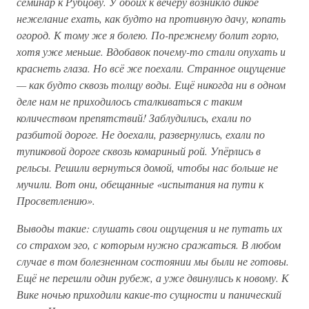
семинар к Рубцову. У обоих к вечеру возникло дикое
нежелание ехать, как будто на противную дачу, копать
огород. К тому же я болею. По-прежнему болит горло,
хотя уже меньше. Вдобавок почему-то стали опухать и
краснеть глаза. Но всё же поехали. Странное ощущение
— как будто сквозь толщу воды. Ещё никогда ни в одном
деле нам не приходилось сталкиваться с таким
количеством препятствий! Заблудились, ехали по
разбитой дороге. Не доехали, развернулись, ехали по
тупиковой дороге сквозь комариный рой. Упёрлись в
рельсы. Решили вернуться домой, чтобы нас больше не
мучили. Вот они, обещанные «испытания на пути к
Просветлению».
Выводы такие: слушать свои ощущения и не путать их
со страхом эго, с которым нужно сражаться. В любом
случае в том болезненном состоянии мы были не готовы.
Ещё не перешли один рубеж, а уже двинулись к новому. К
Вике ночью приходили какие-то сущности и панический