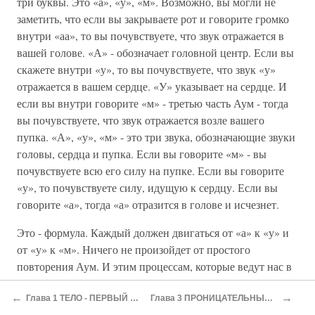
три буквы. Это «а», «у», «м». Возможно, вы могли не
заметить, что если вы закрываете рот и говорите громко
внутри «аа», то вы почувствуете, что звук отражается в
вашей голове. «А» - обозначает головной центр. Если вы
скажете внутри «у», то вы почувствуете, что звук «у»
отражается в вашем сердце. «У» указывает на сердце. И
если вы внутри говорите «м» - третью часть Аум - тогда
вы почувствуете, что звук отражается возле вашего
пупка. «А», «у», «м» - это три звука, обозначающие звуки
головы, сердца и пупка. Если вы говорите «м» - вы
почувствуете всю его силу на пупке. Если вы говорите
«у», то почувствуете силу, идущую к сердцу. Если вы
говорите «а», тогда «а» отразится в голове и исчезнет.
Это - формула. Каждый должен двигаться от «а» к «у» и
от «у» к «м». Ничего не произойдет от простого
повторения Аум. И этим процессам, которые ведут нас в
этом направлении - от «а» к «у» и от «у» к «м» - мы
←
→
должны уделить внимание. Глубокое дыхание - это
Глава 1 ТЕЛО - ПЕРВЫЙ ШАГ
Глава 3 ПРОНИЦАТЕЛЬНЫЙ УМ