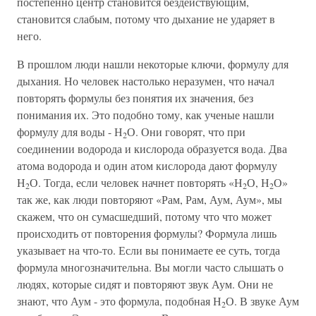
постепенно центр становится бездействующим,
становится слабым, потому что дыхание не ударяет в
него.
В прошлом люди нашли некоторые ключи, формулу для
дыхания. Но человек настолько неразумен, что начал
повторять формулы без понятия их значения, без
понимания их. Это подобно тому, как ученые нашли
формулу для воды - Н
О. Они говорят, что при
2
соединении водорода и кислорода образуется вода. Два
атома водорода и один атом кислорода дают формулу
Н
О. Тогда, если человек начнет повторять «Н
О, Н
О»
2
2
2
так же, как люди повторяют «Рам, Рам, Аум, Аум», мы
скажем, что он сумасшедший, потому что что может
происходить от повторения формулы? Формула лишь
указывает на что-то. Если вы понимаете ее суть, тогда
формула многозначительна. Вы могли часто слышать о
людях, которые сидят и повторяют звук Аум. Они не
знают, что Аум - это формула, подобная Н
О. В звуке Аум
2