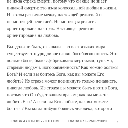
не из-за страха смерти, потому что он еще не знает
никакой смерти; это из-за колоссальной любви к жизни.
И в этом различие между настоящей религией и
ненастоящей религией. Ненастоящая религия
ориентирована на страх. Настоящая религия
ориентирована на любовь.
Вы, должно быть, слышали... во всех языках мира
существует это уродливое слово: богобоязненность. Это,
должно быть, было сфабриковано мертвыми, тупыми,
старыми людьми. Богобоязненность? Как можно бояться
Бога? И если вы боитесь Бога, как вы можете Его
любить? Из страха может возникнуть только ненависть,
никогда любовь. Из страха вы можете быть против Бога,
потому что Он будет вашим врагом; как вы можете
любить Его? А если вы Его любите, как вы можете
бояться? Вы когда-нибудь боялись человека, которого
любите? Вы когда-нибудь боялись вашей матери, если вы
←
→
ее любите? Вы когда-нибудь боялись вашей женщины,
ГЛАВА 4 ЛЮБОВЬ - ЭТО СМЕРТЬ
ГЛАВА 6 Я - РАЗРУШИТЕЛЬ