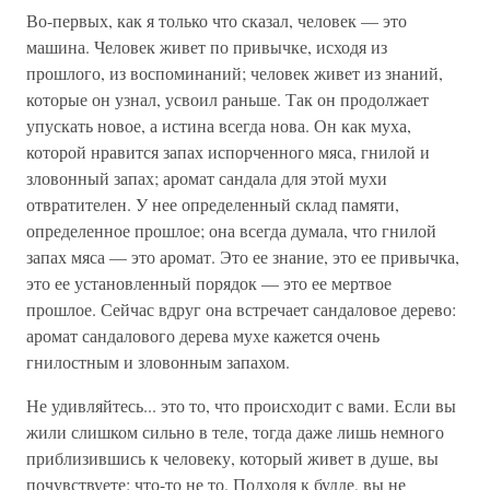
Во-первых, как я только что сказал, человек — это
машина. Человек живет по привычке, исходя из
прошлого, из воспоминаний; человек живет из знаний,
которые он узнал, усвоил раньше. Так он продолжает
упускать новое, а истина всегда нова. Он как муха,
которой нравится запах испорченного мяса, гнилой и
зловонный запах; аромат сандала для этой мухи
отвратителен. У нее определенный склад памяти,
определенное прошлое; она всегда думала, что гнилой
запах мяса — это аромат. Это ее знание, это ее привычка,
это ее установленный порядок — это ее мертвое
прошлое. Сейчас вдруг она встречает сандаловое дерево:
аромат сандалового дерева мухе кажется очень
гнилостным и зловонным запахом.
Не удивляйтесь... это то, что происходит с вами. Если вы
жили слишком сильно в теле, тогда даже лишь немного
приблизившись к человеку, который живет в душе, вы
почувствуете: что-то не то. Подходя к будде, вы не