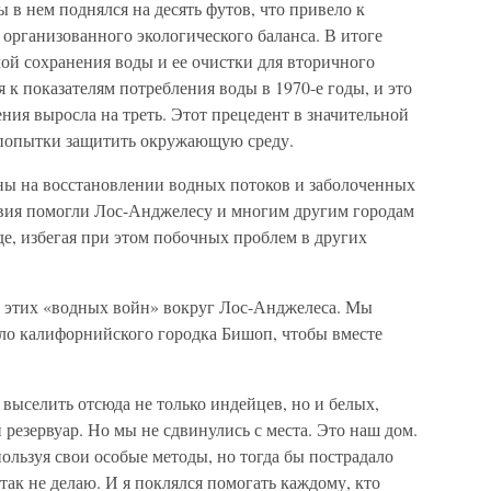
ы в нем поднялся на десять футов, что привело к
организованного экологического баланса. В итоге
ой сохранения воды и ее очистки для вторичного
 к показателям потребления воды в 1970-е годы, и это
ения выросла на треть. Этот прецедент в значительной
 попытки защитить окружающую среду.
ны на восстановлении водных потоков и заболоченных
ствия помогли Лос-Анджелесу и многим другим городам
де, избегая при этом побочных проблем в других
х этих «водных войн» вокруг Лос-Анджелеса. Мы
ло калифорнийского городка Бишоп, чтобы вместе
выселить отсюда не только индейцев, но и белых,
 резервуар. Но мы не сдвинулись с места. Это наш дом.
льзуя свои особые методы, но тогда бы пострадало
так не делаю. И я поклялся помогать каждому, кто