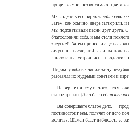
придет ко мне, независимо от цвета ко
Мы сидели в его парной, наблюдая, ка
Затем, как обычно, дверь затворили, 
Мы подхватывали песни друг друга. О
благословили себя, и мы стали похло
энергией. Затем принесли еще несколь
открыли в последний раз и пустили по
в полотенца, устроились в продолговат
Широко улыбаясь наполовину беззубым
разбавляя их мудрыми советами и изр
— Не верьте ничему из того, что я гов
старое трепло. (
Это было единственным
— Вы совершаете благое дело, — продо
противостоит вам, получат от него по
молитву. Шаман будет наблюдать за ва