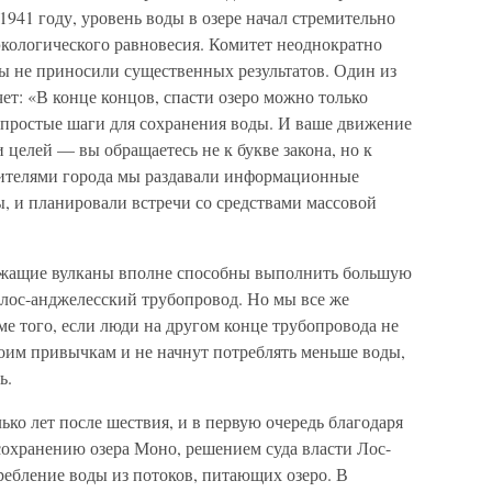
 1941 году, уровень воды в озере начал стремительно
экологического равновесия. Комитет неоднократно
ды не приносили существенных результатов. Один из
чет: «В конце концов, спасти озеро можно только
 простые шаги для сохранения воды. И ваше движение
 целей — вы обращаетесь не к букве закона, но к
ителями города мы раздавали информационные
 и планировали встречи со средствами массовой
лежащие вулканы вполне способны выполнить большую
в лос-анджелесский трубопровод. Но мы все же
оме того, если люди на другом конце трубопровода не
оим привычкам и не начнут потреблять меньше воды,
ь.
лько лет после шествия, и в первую очередь благодаря
охранению озера Моно, решением суда власти Лос-
ребление воды из потоков, питающих озеро. В