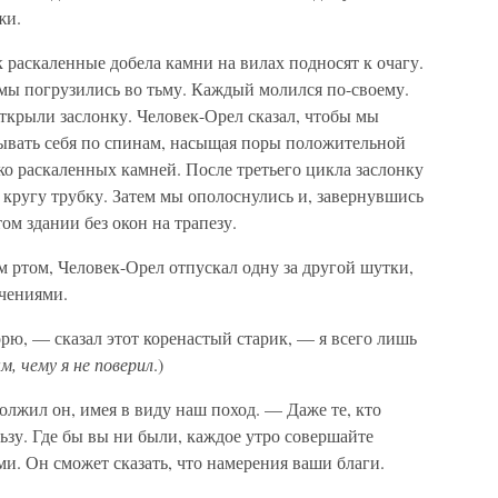
жи.
к раскаленные добела камни на вилах подносят к очагу.
и мы погрузились во тьму. Каждый молился по-своему.
ткрыли заслонку. Человек-Орел сказал, чтобы мы
пывать себя по спинам, насыщая поры положительной
ко раскаленных камней. После третьего цикла заслонку
 кругу трубку. Затем мы ополоснулись и, завернувшись
ом здании без окон на трапезу.
 ртом, Человек-Орел отпускал одну за другой шутки,
ечениями.
орю, — сказал этот коренастый старик, — я всего лишь
, чему я не поверил
.)
лжил он, имея в виду наш поход. — Даже те, кто
льзу. Где бы вы ни были, каждое утро совершайте
ми. Он сможет сказать, что намерения ваши благи.