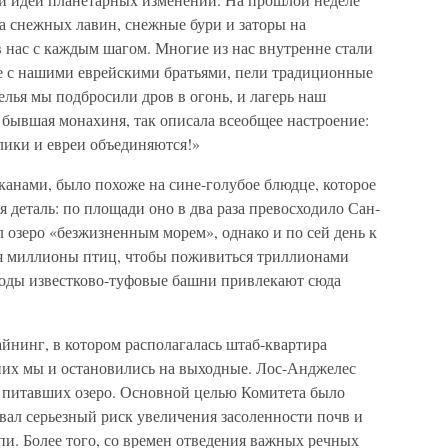
да снежных лавин, снежные бури и заторы на
в нас с каждым шагом. Многие из нас внутренне стали
е с нашими еврейскими братьями, пели традиционные
елья мы подбросили дров в огонь, и лагерь наш
 бывшая монахиня, так описала всеобщее настроение:
олики и евреи объединяются!»
анами, было похоже на сине-голубое блюдце, которое
я деталь: по площади оно в два раза превосходило Сан-
 озеро «безжизненным морем», однако и по сей день к
ся миллионы птиц, чтобы поживиться триллионами
воды известково-туфовые башни привлекают сюда
йнинг, в котором располагалась штаб-квартира
них мы и остановились на выходные. Лос-Анджелес
, питавших озеро. Основной целью Комитета было
вал серьезный риск увеличения засоленности почв и
. Более того, со времен отведения важных речных