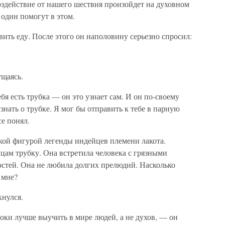
воздействие от нашего шествия произойдет на духовном
один помогут в этом.
ить еду. После этого он наполовину серьезно спросил:
ущаясь.
я есть трубка — он это узнает сам. И он по-своему
знать о трубке. Я мог бы отправить к тебе в парную
е понял.
ой фигурой легенды индейцев племени лакота.
йцам трубку. Она встретила человека с грязными
остей. Она не любила долгих прелюдий. Насколько
 мне?
хнулся.
оки лучше выучить в мире людей, а не духов, — он