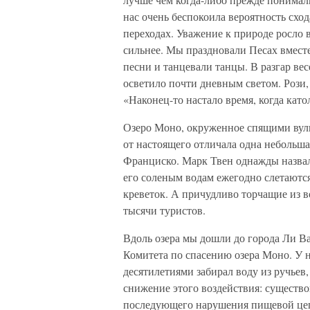
нас очень беспокоила вероятность схо
переходах. Уважение к природе росло 
сильнее. Мы праздновали Песах вмест
песни и танцевали танцы. В разгар вес
осветило почти дневным светом. Рози,
«Наконец-то настало время, когда кат
Озеро Моно, окруженное спящими вулк
от настоящего отличала одна небольша
Франциско. Марк Твен однажды назвал
его соленым водам ежегодно слетают
креветок. А причудливо торчащие из 
тысячи туристов.
Вдоль озера мы дошли до города Ли Ва
Комитета по спасению озера Моно. У 
десятилетиями забирал воду из ручьев
снижение этого воздействия: существо
последующего нарушения пищевой цепи