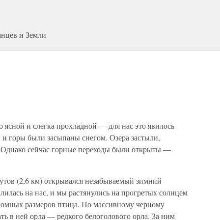
анцев и Земли
о ясной и слегка прохладной — для нас это явилось
 и горы были засыпаны снегом. Озера застыли,
. Однако сейчас горные переходы были открыты —
утов (2,6 км) открывался незабываемый зимний
алилась на нас, и мы растянулись на прогретых солнцем
громных размеров птица. По массивному черному
ь в ней орла — редкого белоголового орла. За ним