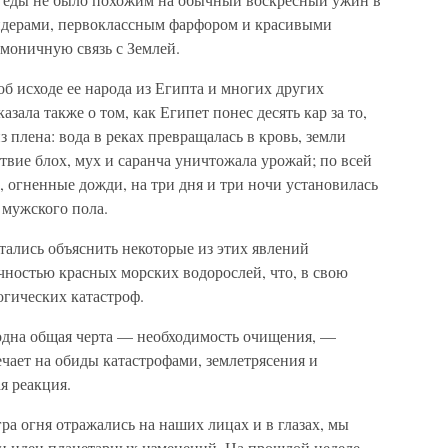
ендерами, первоклассным фарфором и красивыми
моничную связь с Землей.
об исходе ее народа из Египта и многих других
азала также о том, как Египет понес десять кар за то,
з плена: вода в реках превращалась в кровь, земли
вие блох, мух и саранча уничтожала урожай; по всей
, огненные дожди, на три дня и три ночи установилась
 мужского пола.
тались объяснить некоторые из этих явлений
чностью красных морских водорослей, что, в свою
огических катастроф.
 одна общая черта — необходимость очищения, —
чает на обиды катастрофами, землетрясения и
я реакция.
игра огня отражались на наших лицах и в глазах, мы
и идеи планетарных изменений. На прошлой неделе