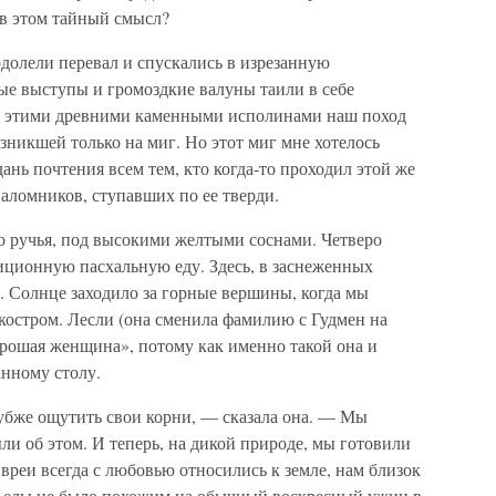
 в этом тайный смысл?
долели перевал и спускались в изрезанную
е выступы и громоздкие валуны таили в себе
с этими древними каменными исполинами наш поход
озникшей только на миг. Но этот миг мне хотелось
дань почтения всем тем, кто когда-то проходил этой же
паломников, ступавших по ее тверди.
о ручья, под высокими желтыми соснами. Четверо
иционную пасхальную еду. Здесь, в заснеженных
и. Солнце заходило за горные вершины, когда мы
 костром. Лесли (она сменила фамилию с Гудмен на
орошая женщина», потому как именно такой она и
анному столу.
убже ощутить свои корни, — сказала она. — Мы
ли об этом. И теперь, на дикой природе, мы готовили
 Евреи всегда с любовью относились к земле, нам близок
й еды не было похожим на обычный воскресный ужин в