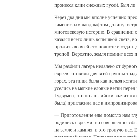
пронесся клин снежных гусей. Был ли
Через два дня мы вполне успешно прео
каменистым ландшафтом долину: остры
многовековую историю. В сравнении 
казался всего лишь вспышкой света, в
прожить во всей его полноте и отдать 
тропой. Вероятно, земля помнит всех 
Мы разбили лагерь недалеко от бурног
евреев готовили для всей группы трад
горах, эта пища была как нельзя кстат
уселись на мягкие еловые ветви перед
Гудвумен, что по-английски значит «х
была) пригласила нас к импровизиров
— Приготовление еды помогло нам гл
родились евреями, но совершенно забы
на земле и камнях, и это тронуло нас.
племенной уклад. Приготовление это