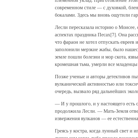
современном стиле — с духовкой, бл
бокалами. Здесь мы вновь ощутили гар
Лесли пересказала историю о Моисее, 
аспектах праздника Песах[7]. Она расск
что фараон не хотел отпускать евреев и
заполонили мерзкие жабы, было нашест
земле пошли болезни и мор скота, язвы
кромешная тьма, умерли все младенцы
Позже ученые и авторы детективов пы
вулканической активностью или токси
очередь, вызвало ряд дальнейших экол
— И у прошлого, и у настоящего есть
продолжила Лесли. — Мать-Земля отве
извержения вулканов — ее естественна
Греясь у костра, когда лунный свет и 
лучше чем когда-либо прежде понимал