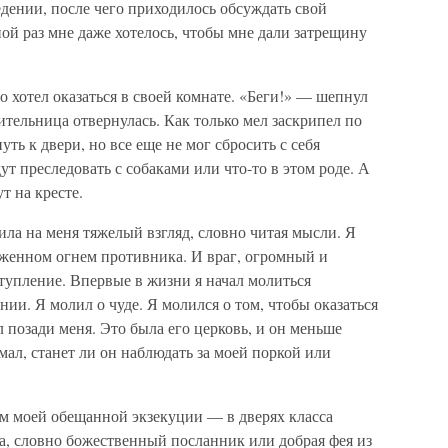
едении, после чего приходилось обсуждать свой
ной раз мне даже хотелось, чтобы мне дали затрещину
го хотел оказаться в своей комнате. «Беги!» — шепнул
ительница отвернулась. Как только мел заскрипел по
уть к двери, но все еще не мог сбросить с себя
ут преследовать с собаками или что-то в этом роде. А
т на кресте.
ила на меня тяжелый взгляд, словно читая мысли. Я
уженном огнем противника. И враг, огромный и
ступление. Впервые в жизни я начал молиться
ии. Я молил о чуде. Я молился о том, чтобы оказаться
ал позади меня. Это была его церковь, и он меньше
умал, станет ли он наблюдать за моей поркой или
м моей обещанной экзекуции — в дверях класса
а, словно божественный посланник или добрая фея из