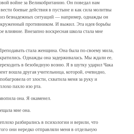
овой войне за Великобританию. Он поведал нам
 вести боевые действия в пустыне и как сила молитвы
 из безнадежных ситуаций — например, однажды он
 окруженный противником. И выжил. Эта идея борьбы
ое влияние. Внезапно воскресная школа стала мне
Преподавать стала женщина. Она была по-своему мила,
екратились. Однажды она задерживалась. Мы ждали ее,
ереходить в безобидную возню. Я в шутку ударил Чака
мент вошла другая учительница, которой, очевидно,
обагровела от злости, схватила меня за руку и
плохо пахло изо рта.
авопила она. Я окаменел.
ещала мне она.
еплохо разбирались в психологии и верили, что
того они нередко отправляли меня в отдельную