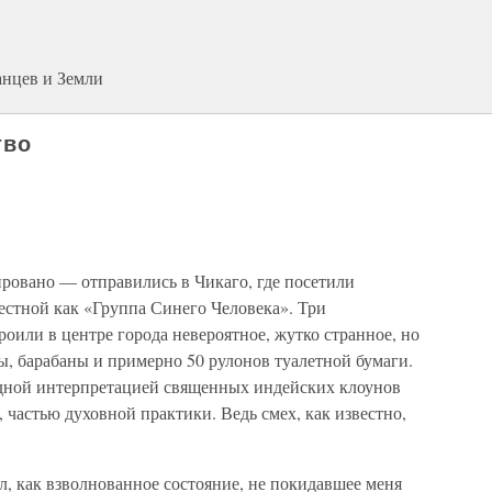
анцев и Земли
тво
ировано — отправились в Чикаго, где посетили
естной как «Группа Синего Человека». Три
или в центре города невероятное, жутко странное, но
ы, барабаны и примерно 50 рулонов туалетной бумаги.
дной интерпретацией священных индейских клоунов
частью духовной практики. Ведь смех, как известно,
ал, как взволнованное состояние, не покидавшее меня