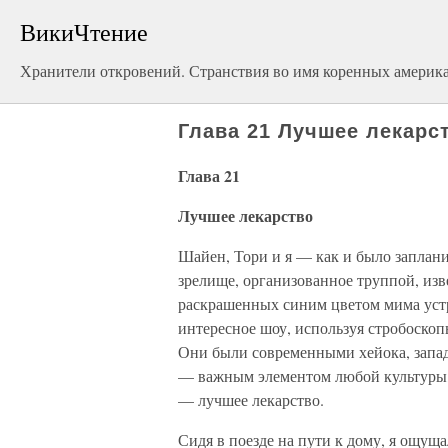
ВикиЧтение
Хранители откровений. Странствия во имя коренных америк
Глава 21 Лучшее лекарс
Глава 21
Лучшее лекарство
Шайен, Тори и я — как и было заплан
зрелище, организованное труппой, изв
раскрашенных синим цветом мима устро
интересное шоу, используя стробоскоп
Они были современными хейока, запа
— важным элементом любой культуры, 
— лучшее лекарство.
Сидя в поезде на пути к дому, я ощущ