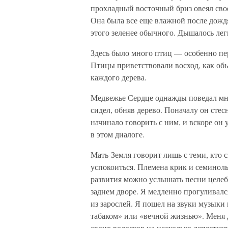
прохладный восточный бриз овеял сво
Она была все еще влажной после дождя
этого зеленее обычного. Дышалось лег
Здесь было много птиц — особенно п
Птицы приветствовали восход, как об
каждого дерева.
Медвежье Сердце однажды поведал мне
сидел, обняв дерево. Поначалу он стес
начинало говорить с ним, и вскоре он
в этом диалоге.
Мать-Земля говорит лишь с теми, кто с
успокоиться. Племена крик и семинолы
развития можно услышать песни целеб
заднем дворе. Я медленно прогуливалс
из зарослей. Я пошел на звуки музык
табаком» или «вечной жизнью». Меня д
своих волосков на несколько лепестков