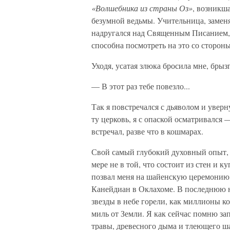
«Волшебника из страны Оз»
, возникш
безумной ведьмы. Учительница, заменя
надругался над Священным Писанием, и 
способна посмотреть на это со сторон
Уходя, усатая злюка бросила мне, брыз
— В этот раз тебе повезло...
Так я повстречался с дьяволом и уверн
ту церковь, я с опаской осматривался 
встречал, разве что в кошмарах.
Свой самый глубокий духовный опыт, 
мере не в той, что состоит из стен и 
позвал меня на шайенскую церемонию 
Канейдиан в Оклахоме. В последнюю н
звезды в небе горели, как миллионы к
миль от Земли. Я как сейчас помню за
травы, древесного дыма и тлеющего ш