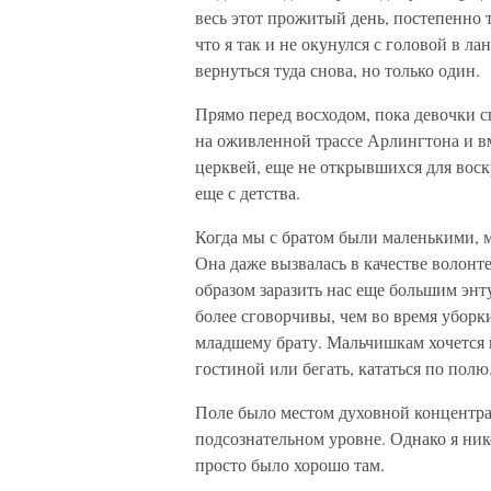
весь этот прожитый день, постепенно т
что я так и не окунулся с головой в л
вернуться туда снова, но только один.
Прямо перед восходом, пока девочки сп
на оживленной трассе Арлингтона и вм
церквей, еще не открывшихся для воск
еще с детства.
Когда мы с братом были маленькими, м
Она даже вызвалась в качестве волонт
образом заразить нас еще большим эн
более сговорчивы, чем во время уборки
младшему брату. Мальчишкам хочется 
гостиной или бегать, кататься по полю
Поле было местом духовной концентра
подсознательном уровне. Однако я ник
просто было хорошо там.