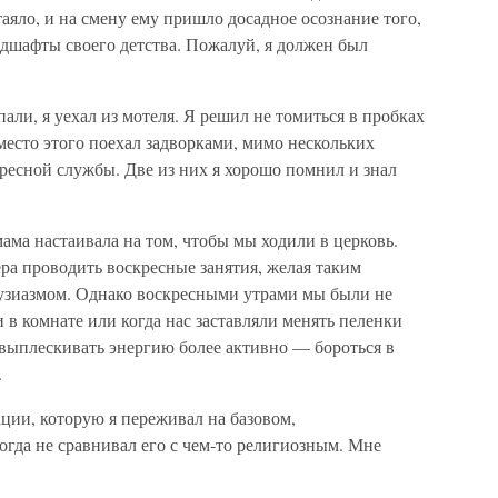
аяло, и на смену ему пришло досадное осознание того,
андшафты своего детства. Пожалуй, я должен был
али, я уехал из мотеля. Я решил не томиться в пробках
есто этого поехал задворками, мимо нескольких
ресной службы. Две из них я хорошо помнил и знал
ама настаивала на том, чтобы мы ходили в церковь.
ера проводить воскресные занятия, желая таким
тузиазмом. Однако воскресными утрами мы были не
 в комнате или когда нас заставляли менять пеленки
выплескивать энергию более активно — бороться в
.
ции, которую я переживал на базовом,
огда не сравнивал его с чем-то религиозным. Мне