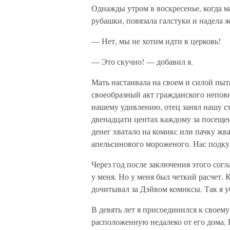
Однажды утром в воскресенье, когда м
рубашки, повязала галстуки и надела 
— Нет, мы не хотим идти в церковь!
— Это скучно! — добавил я.
Мать настаивала на своем и силой пыт
своеобразный акт гражданского непов
нашему удивлению, отец занял нашу с
двенадцати центах каждому за посеще
денег хватало на комикс или пачку жв
апельсинового мороженого. Нас подкуп
Через год после заключения этого сог
у меня. Но у меня был четкий расчет. 
дочитывал за Дэйвом комиксы. Так я уб
В девять лет я присоединился к своему
расположенную недалеко от его дома