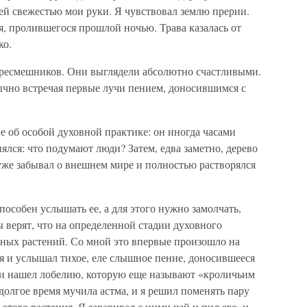
ей свежестью мои руки. Я чувствовал землю прерии.
, пролившегося прошлой ночью. Трава казалась от
ко.
ересмешников. Они выглядели абсолютно счастливыми.
ычно встречая первые лучи пением, доносившимся с
 об особой духовной практике: он иногда часами
нялся: что подумают люди? Затем, едва заметно, дерево
 уже забывал о внешнем мире и полностью растворялся
пособен услышать ее, а для этого нужно замолчать,
 верят, что на определенной стадии духовного
ных растений. Со мной это впервые произошло на
я и услышал тихое, еле слышное пение, доносившееся
и и нашел лобелию, которую еще называют «кроличьим
олгое время мучила астма, и я решил поменять пару
 этого растения. Я заваривал с ними чай и пил его, и