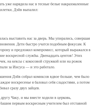
ать уже нарядила нас в тесные белые накрахмаленные
жилетки, Дэйв выпалил:
алась выставить нас за дверь. Мы упирались, совершая
иновения. Дети быстро учатся подобным фокусам. К
торону и предложил компромисс, который выражался в
ние воскресной службы. Двенадцать центов! Этих
ачек, на кексы с кокосовой стружкой или на рожок
али за Иисуса — и это работало.
лашения Дэйв собрал комиксов вдвое больше, чем было
Каждое воскресенье я баловал себя сладостями, а потом
ивал сразу двух зайцев.
 другу Чаку, и мы вместе ходили в церковь,
. Нашим первым воскресным учителем был отставной