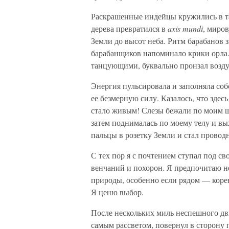
Раскрашенные индейцы кружились в та
дерева превратился в
axis mundi
, миро
Земли до высот неба. Ритм барабанов 
барабанщиков напоминало крики орла.
танцующими, буквально пронзал возду
Энергия пульсировала и заполняла собо
ее безмерную силу. Казалось, что здес
стало живым! Слезы бежали по моим щ
затем поднималась по моему телу и вы
пальцы в розетку Земли и стал провод
С тех пор я с почтением ступал под с
венчаний и похорон. Я предпочитаю н
природы, особенно если рядом — кор
Я ценю выбор.
После нескольких миль неспешного дв
самым рассветом, повернул в сторону п