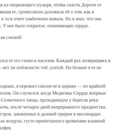
ая из сверкающего пузыря, чтобы спасти Дороти от
вшая ее, громогласно доложила ей о том, как я
та в ответ озабоченно кивала. Но я знал, что она
ы. У нее было открытое, понимающее сердце.
гая слюной:
улся от его гнева и насилия. Каждый раз, возвращаясь в
— нет ли поблизости той, усатой. Но больше я ее не
однако, я пережил совсем не в церкви — по крайней
куполов. Он случился, когда Медвежье Сердце впервые
Солнечного танца, проходившую у берегов реки
очь, после четырех дней непрерывного празднества,
остров, зажженных в далекой прерии в миллиардах
пах воздуха, густо пропитанного ароматами влажной
алфея.