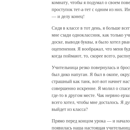
комнату, чтобы я подумал о своем пов
проступок тет-а-тет с одним из них. И
— и делу конец!
Сидя в классе в тот день, я больше все
мне сзади одноклассник, как только уч
доске, выводя буквы, я было хотел рван
оцепенения. Я воображал, что меня буд
когда поймают, то, скорее всего, распну
Учительница резко повернулась и брос
был дико напуган. Я был в окопе, окр
страшный как танк, вот-вот начнет на
совершенно искренне. Я молил о спасен
где-то в другом месте. Чак нервно ерз
всего хотел, чтобы мне досталось. Я д
выйдет из класса?
Прямо перед концом урока — и начало
появилась наша настоящая учительниц