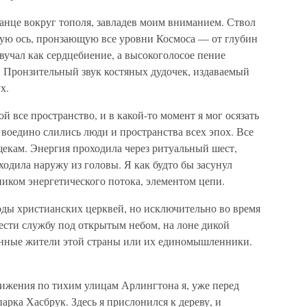
нце вокруг тополя, завладев моим вниманием. Ствол
вую ось, пронзающую все уровни Космоса — от глубин
звучал как сердцебиение, а высокоголосое пение
 Пронзительный звук костяных дудочек, издаваемый
х.
й все пространство, и в какой-то момент я мог осязать
ь воедино слились люди и пространства всех эпох. Все
екам. Энергия проходила через ритуальный шест,
ходила наружу из головы. Я как будто бы засунул
ником энергетического потока, элементом цепи.
воды христианских церквей, но исключительно во время
ести службу под открытым небом, на лоне дикой
енные жители этой страны или их единомышленники.
ижения по тихим улицам Арлингтона я, уже перед
арка Хасбрук. Здесь я прислонился к дереву, и