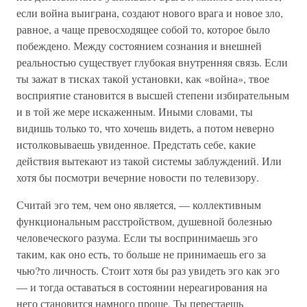
если война выиграна, создают нового врага и новое зло,
равное, а чаще превосходящее собой то, которое было
побеждено. Между состоянием сознания и внешней
реальностью существует глубокая внутренняя связь. Если
ты зажат в тисках такой установки, как «война», твое
восприятие становится в высшей степени избирательным
и в той же мере искаженным. Иными словами, ты
видишь только то, что хочешь видеть, а потом неверно
истолковываешь увиденное. Предстать себе, какие
действия вытекают из такой системы заблуждений. Или
хотя бы посмотри вечерние новости по телевизору.
Считай эго тем, чем оно является, — коллективным
функциональным расстройством, душевной болезнью
человеческого разума. Если ты воспринимаешь эго
таким, как оно есть, то больше не принимаешь его за
чью?то личность. Стоит хотя бы раз увидеть эго как эго
— и тогда оставаться в состоянии нереагирования на
него становится намного проще. Ты перестаешь