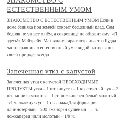
ЗНАКОМСТВО С
ЕСТЕСТВЕННЫМ УМОМ
ЗНАКОМСТВО С ЕСТЕСТВЕННЫМ УМОМ Если в
доме бедняка под землёй сокрыт бесценный клад, Сам
бедняк не узнает о нём, а сокровище не объявит ему: «Я
здесь!» Майтрейя. Махаяна-уттара-тантра-шастра Будда
часто сравнивал естественный ум с водой, которая по
своей природе всегда
Запеченная утка с капустой
Запеченная утка с капустой НЕОБХОДИМЫЕ
ПРОДУКТЫ:утка – 1 шт.капуста – 1 кгрепчатый лук – 2
шт.паприка молотая – 1 ст. ложкаперец белый молотый –
1/4 ч. ложкиуксус – 1 ст. ложкаДля фарша:рис
длиннозерный – 200 гмайоран сушеный – 1 ч.
ложкаперец чили молотый – 1/8 ч.