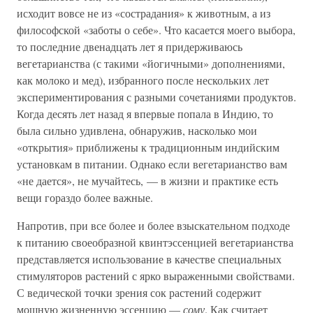
исходит вовсе не из «сострадания» к животным, а из
философской «заботы о себе». Что касается моего выбора,
то последние двенадцать лет я придерживаюсь
вегетарианства (с такими «йогичными» дополнениями,
как молоко и мед), избранного после нескольких лет
экспериментирования с разными сочетаниями продуктов.
Когда десять лет назад я впервые попала в Индию, то
была сильно удивлена, обнаружив, насколько мои
«открытия» приближены к традиционным индийским
установкам в питании. Однако если вегетарианство вам
«не дается», не мучайтесь, — в жизни и практике есть
вещи гораздо более важные.
Напротив, при все более и более взыскательном подходе
к питанию своеобразной квинтэссенцией вегетарианства
представляется использование в качестве специальных
стимуляторов растений с ярко выраженными свойствами.
С ведической точки зрения сок растений содержит
мощную жизненную эссенцию —
сому
. Как считает