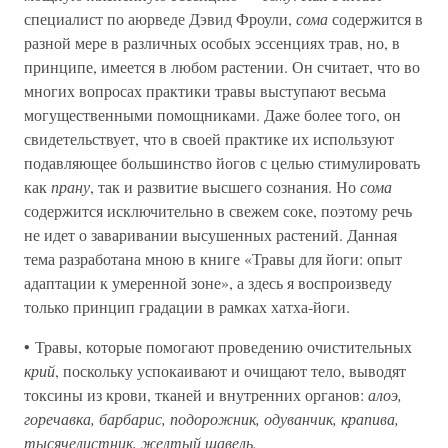
специалист по аюрведе Дэвид Фроули,
сома
содержится в
разной мере в различных особых эссенциях трав, но, в
принципе, имеется в любом растении. Он считает, что во
многих вопросах практики травы выступают весьма
могущественными помощниками. Даже более того, он
свидетельствует, что в своей практике их используют
подавляющее большинство йогов с целью стимулировать
как
прану
, так и развитие высшего сознания. Но
сома
содержится исключительно в свежем соке, поэтому речь
не идет о заваривании высушенных растений. Данная
тема разработана мною в книге «Травы для йоги: опыт
адаптации к умеренной зоне», а здесь я воспроизведу
только принцип градации в рамках хатха-йоги.
• Травы, которые помогают проведению очистительных
крий
, поскольку успокаивают и очищают тело, выводят
токсины из крови, тканей и внутренних органов:
алоэ,
горечавка, барбарис, подорожник, одуванчик, крапива,
тысячелистник, желтый щавель.