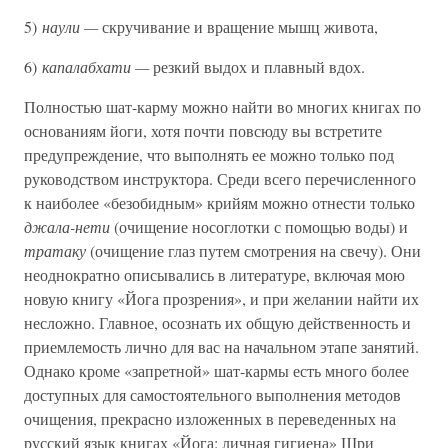
5)
наули —
скручивание и вращение мышц живота,
6)
капалабхати —
резкий выдох и плавный вдох.
Полностью шат-карму можно найти во многих книгах по
основаниям йоги, хотя почти повсюду вы встретите
предупреждение, что выполнять ее можно только под
руководством инструктора. Среди всего перечисленного
к наиболее «безобидным» крийям можно отнести только
джала-нети
(очищение носоглотки с помощью воды) и
тратаку
(очищение глаз путем смотрения на свечу). Они
неоднократно описывались в литературе, включая мою
новую книгу «Йога прозрения», и при желании найти их
несложно. Главное, осознать их общую действенность и
приемлемость лично для вас на начальном этапе занятий.
Однако кроме «запретной» шат-кармы есть много более
доступных для самостоятельного выполнения методов
очищения, прекрасно изложенных в переведенных на
русский язык книгах «Йога: личная гигиена» Шри