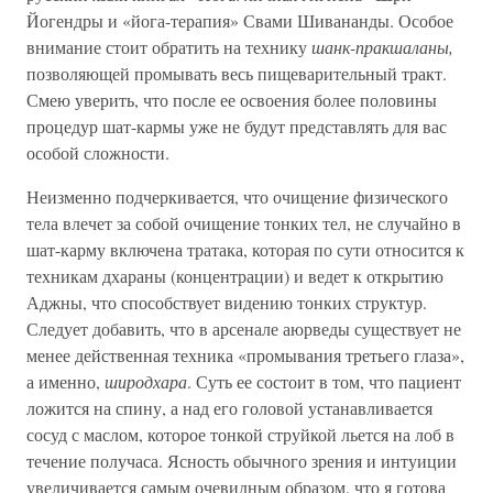
Йогендры и «йога-терапия» Свами Шивананды. Особое
внимание стоит обратить на технику
шанк-пракшаланы,
позволяющей промывать весь пищеварительный тракт.
Смею уверить, что после ее освоения более половины
процедур шат-кармы уже не будут представлять для вас
особой сложности.
Неизменно подчеркивается, что очищение физического
тела влечет за собой очищение тонких тел, не случайно в
шат-карму включена тратака, которая по сути относится к
техникам дхараны (концентрации) и ведет к открытию
Аджны, что способствует видению тонких структур.
Следует добавить, что в арсенале аюрведы существует не
менее действенная техника «промывания третьего глаза»,
а именно,
широдхара
. Суть ее состоит в том, что пациент
ложится на спину, а над его головой устанавливается
сосуд с маслом, которое тонкой струйкой льется на лоб в
течение получаса. Ясность обычного зрения и интуиции
увеличивается самым очевидным образом, что я готова