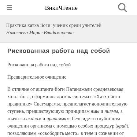
ВикиЧтение
Практика хатха-йоги: ученик среди учителей
Николаева Мария Владимировна
Рискованная работа над собой
Рискованная работа над собой
Предварительное очищение
В отличие от аштанга-йоги Патанджали средневековая
хатха-йога, оформившаяся как система в «Хатха-йога-
прадипике» Сватмарамы, предполагает дополнительную
ступень, предшествующую принципам
ямы
и
ниямы
, а
значит и
асанам
и
пранаямам
. Речь идет о глубинном
очищении организма с помощью особых процедур (
крий
),
позволяющем «освободить место» в теле и сознании от