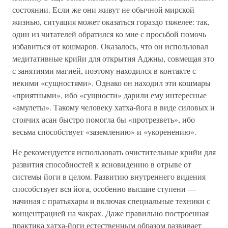
состоянии. Если же они живут не обычной мирской
жизнью, ситуация может оказаться гораздо тяжелее: так,
один из читателей обратился ко мне с просьбой помочь
избавиться от кошмаров. Оказалось, что он использовал
медитативные крийи для открытия Аджны, совмещая это
с занятиями магией, поэтому находился в контакте с
некими «сущностями». Однако он находил эти кошмары
«приятными», ибо «сущности» дарили ему интересные
«амулеты». Такому человеку хатха-йога в виде силовых и
стоячих асан быстро помогла бы «протрезветь», ибо
весьма способствует «заземлению» и «укоренению».
Не рекомендуется использовать очистительные крийи для
развития способностей к ясновидению в отрыве от
системы йоги в целом. Развитию внутреннего видения
способствует вся йога, особенно высшие ступени —
начиная с пратьяхары и включая специальные техники с
концентрацией на чакрах. Даже правильно построенная
практика хатха-йоги естественным образом развивает