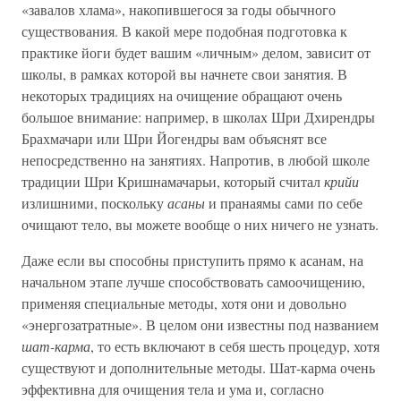
«завалов хлама», накопившегося за годы обычного
существования. В какой мере подобная подготовка к
практике йоги будет вашим «личным» делом, зависит от
школы, в рамках которой вы начнете свои занятия. В
некоторых традициях на очищение обращают очень
большое внимание: например, в школах Шри Дхирендры
Брахмачари или Шри Йогендры вам объяснят все
непосредственно на занятиях. Напротив, в любой школе
традиции Шри Кришнамачарьи, который считал
крийи
излишними, поскольку
асаны
и пранаямы сами по себе
очищают тело, вы можете вообще о них ничего не узнать.
Даже если вы способны приступить прямо к асанам, на
начальном этапе лучше способствовать самоочищению,
применяя специальные методы, хотя они и довольно
«энергозатратные». В целом они известны под названием
шат-карма
, то есть включают в себя шесть процедур, хотя
существуют и дополнительные методы. Шат-карма очень
эффективна для очищения тела и ума и, согласно