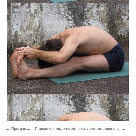
←
→
Программы практики
Первая последовательность аштанга-виньяса-йоги (демонстрация: Михаэль Джекель)