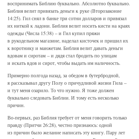
воспринимать Библию буквально. Абсолютно буквально.
Библия велит привязать деньги к руке (Второзаконие
14:25). Гил снял в банке три сотни долларов и привязал
их ниткой к ладони. Библия велит носить кисти на краях
одежды (Числа 15:38) – и Гил купил пряжи
в рукодельном магазине, наделал кисточек и пришил их
к воротнику и манжетам. Библия велит давать деньги
вдовам и сиротам – и дядя стал бродить по улицам
и искать вдов и сирот, чтобы выдать им наличность.
Примерно полгода назад, за обедом в бутербродной,
я рассказывал другу Полу о причудливой жизни Гила –
и тут меня озарило. То что нужно. Я тоже должен
буквально следовать Библии. И тому есть несколько
причин.
Во-первых, раз Библия требует от меня говорить только
правду (Притчи 26:28), честно признаюсь: одной
из причин было желание написать эту книгу. Пару лет