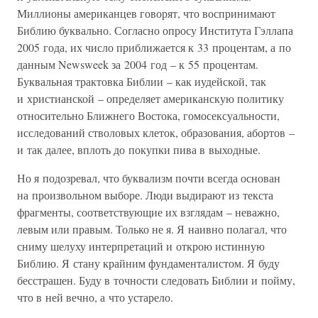
Миллионы американцев говорят, что воспринимают
Библию буквально. Согласно опросу Института Гэллапа
2005 года, их число приближается к 33 процентам, а по
данным Newsweek за 2004 год – к 55 процентам.
Буквальная трактовка Библии – как иудейской, так
и христианской – определяет американскую политику
относительно Ближнего Востока, гомосексуальности,
исследований стволовых клеток, образования, абортов –
и так далее, вплоть до покупки пива в выходные.
Но я подозревал, что буквализм почти всегда основан
на произвольном выборе. Люди выдирают из текста
фрагменты, соответствующие их взглядам – неважно,
левым или правым. Только не я. Я наивно полагал, что
сниму шелуху интерпретаций и открою истинную
Библию. Я стану крайним фундаменталистом. Я буду
бесстрашен. Буду в точности следовать Библии и пойму,
что в ней вечно, а что устарело.