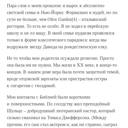
Пара слов о моем прошлом: я вырос в абсолютно
светской семье в Нью-Йорке. Формально я иудей, но по
сути не больше, чем Olive Garden[4] – итальянский
ресторан. То есть не особо. Я не ходил в еврейскую
школу и не ел мацу. В моей семье иудаизм проявлялся
только в форме классического парадокса: когда мы
водружали звезду Давида на рождественскую елку.
Не то чтобы мои родители осуждали религию. Просто
она была им не нужна. Мы жили в XX веке, в конце-то
концов. В нашем доме вера была почти запретной темой,
вроде отцовской зарплаты или пристрастия сестры
к сигаретам с гвоздикой.
Мои контакты с Библией были короткими
и поверхностными. По соседству жил преподобный
Шульце – добродушный лютеранский пастор, который
сильно смахивал на Томаса Джефферсона. (Между
прочим, его сын стал актером и, как ни странно, сыграл