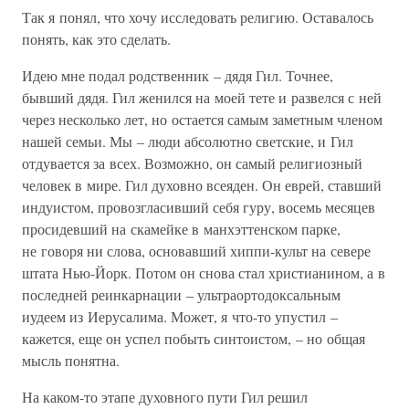
Так я понял, что хочу исследовать религию. Оставалось
понять, как это сделать.
Идею мне подал родственник – дядя Гил. Точнее,
бывший дядя. Гил женился на моей тете и развелся с ней
через несколько лет, но остается самым заметным членом
нашей семьи. Мы – люди абсолютно светские, и Гил
отдувается за всех. Возможно, он самый религиозный
человек в мире. Гил духовно всеяден. Он еврей, ставший
индуистом, провозгласивший себя гуру, восемь месяцев
просидевший на скамейке в манхэттенском парке,
не говоря ни слова, основавший хиппи-культ на севере
штата Нью-Йорк. Потом он снова стал христианином, а в
последней реинкарнации – ультраортодоксальным
иудеем из Иерусалима. Может, я что-то упустил –
кажется, еще он успел побыть синтоистом, – но общая
мысль понятна.
На каком-то этапе духовного пути Гил решил