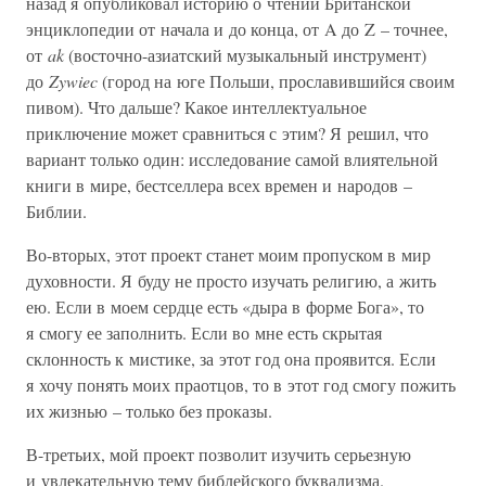
назад я опубликовал историю о чтении Британской
энциклопедии от начала и до конца, от A до Z – точнее,
от
ak
(восточно-азиатский музыкальный инструмент)
до
Zywiec
(город на юге Польши, прославившийся своим
пивом). Что дальше? Какое интеллектуальное
приключение может сравниться с этим? Я решил, что
вариант только один: исследование самой влиятельной
книги в мире, бестселлера всех времен и народов –
Библии.
Во-вторых, этот проект станет моим пропуском в мир
духовности. Я буду не просто изучать религию, а жить
ею. Если в моем сердце есть «дыра в форме Бога», то
я смогу ее заполнить. Если во мне есть скрытая
склонность к мистике, за этот год она проявится. Если
я хочу понять моих праотцов, то в этот год смогу пожить
их жизнью – только без проказы.
В-третьих, мой проект позволит изучить серьезную
и увлекательную тему библейского буквализма.