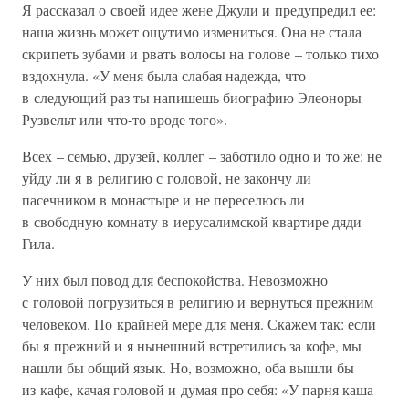
Я рассказал о своей идее жене Джули и предупредил ее:
наша жизнь может ощутимо измениться. Она не стала
скрипеть зубами и рвать волосы на голове – только тихо
вздохнула. «У меня была слабая надежда, что
в следующий раз ты напишешь биографию Элеоноры
Рузвельт или что-то вроде того».
Всех – семью, друзей, коллег – заботило одно и то же: не
уйду ли я в религию с головой, не закончу ли
пасечником в монастыре и не переселюсь ли
в свободную комнату в иерусалимской квартире дяди
Гила.
У них был повод для беспокойства. Невозможно
с головой погрузиться в религию и вернуться прежним
человеком. По крайней мере для меня. Скажем так: если
бы я прежний и я нынешний встретились за кофе, мы
нашли бы общий язык. Но, возможно, оба вышли бы
из кафе, качая головой и думая про себя: «У парня каша