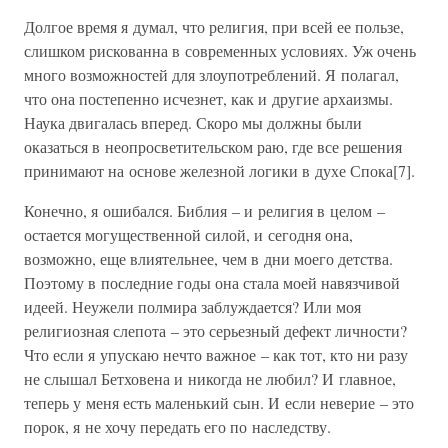
Долгое время я думал, что религия, при всей ее пользе,
слишком рискованна в современных условиях. Уж очень
много возможностей для злоупотреблений. Я полагал,
что она постепенно исчезнет, как и другие архаизмы.
Наука двигалась вперед. Скоро мы должны были
оказаться в неопросветительском раю, где все решения
принимают на основе железной логики в духе Спока[7].
Конечно, я ошибался. Библия – и религия в целом –
остается могущественной силой, и сегодня она,
возможно, еще влиятельнее, чем в дни моего детства.
Поэтому в последние годы она стала моей навязчивой
идеей. Неужели полмира заблуждается? Или моя
религиозная слепота – это серьезный дефект личности?
Что если я упускаю нечто важное – как тот, кто ни разу
не слышал Бетховена и никогда не любил? И главное,
теперь у меня есть маленький сын. И если неверие – это
порок, я не хочу передать его по наследству.