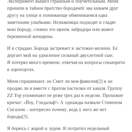
Эксперимент вышел странным и поучительным. Меня
приняли в тайное братство бородачей: мы киваем друг
другу на улице и понимающе обмениваемся едва
заметными улыбками. Незнакомцы подходят и гладят
мою бороду, словно это щенок лабрадора или живот
беременной женщины.
И я страдаю. Борода застревает в застежке-молнии. Ее
дергает мой на удивление сильный двухлетний сын.
Я потерял много времени, отвечая на вопросы секьюрити
в аэропортах.
Меня спрашивают, не Смит ли моя фамилия[2] и не
продаю ли я вместе с братом пастилки от кашля. Группу
ZZ Top упоминают не реже трех раз в неделю. Прохожие
кричат: «Йоу, Гэндальф!» А однажды назвали Стивеном
Сигалом – интересно почему, ведь у него же нет
бороды[3].
Я борюсь с жарой и зудом. Я потратил недельный