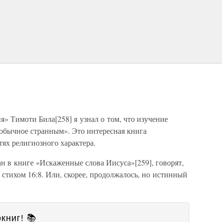
» Тимоти Била[258] я узнал о том, что изучение
 обычное странным». Это интересная книга
ях религиозного характера.
н в книге «Искаженные слова Иисуса»[259], говорят,
 стихом 16:8. Или, скорее, продолжалось, но истинный
книг! 📚