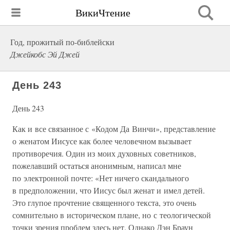
ВикиЧтение
Год, прожитый по-библейски
Джейкобс Эй Джей
День 243
День 243
Как и все связанное с «Кодом Да Винчи», представление
о женатом Иисусе как более человечном вызывает
противоречия. Один из моих духовных советников,
пожелавший остаться анонимным, написал мне
по электронной почте: «Нет ничего скандального
в предположении, что Иисус был женат и имел детей.
Это глупое прочтение священного текста, это очень
сомнительно в историческом плане, но с теологической
точки зрения проблем здесь нет. Однако Дэн Браун